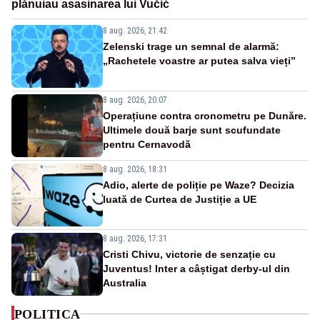
plănuiau asasinarea lui Vučić
8 aug. 2026, 21:42
Zelenski trage un semnal de alarmă:
„Rachetele voastre ar putea salva vieți”
8 aug. 2026, 20:07
Operațiune contra cronometru pe Dunăre.
Ultimele două barje sunt scufundate
pentru Cernavodă
8 aug. 2026, 18:31
Adio, alerte de poliție pe Waze? Decizia
luată de Curtea de Justiție a UE
8 aug. 2026, 17:31
Cristi Chivu, victorie de senzație cu
Juventus! Inter a câștigat derby-ul din
Australia
POLITICA