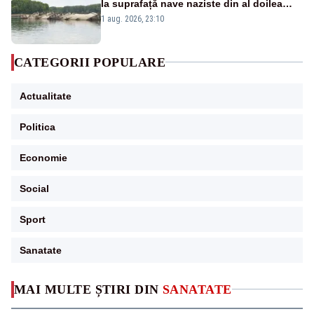
la suprafață nave naziste din al doilea
război mondial
1 aug. 2026, 23:10
CATEGORII POPULARE
Actualitate
Politica
Economie
Social
Sport
Sanatate
MAI MULTE ȘTIRI DIN
SANATATE