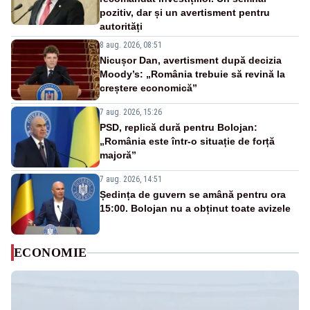
pozitiv, dar și un avertisment pentru
autorități
8 aug. 2026, 08:51
Nicușor Dan, avertisment după decizia
Moody’s: „România trebuie să revină la
creștere economică”
7 aug. 2026, 15:26
PSD, replică dură pentru Bolojan:
„România este într-o situație de forță
majoră”
7 aug. 2026, 14:51
Ședința de guvern se amână pentru ora
15:00. Bolojan nu a obținut toate avizele
ECONOMIE