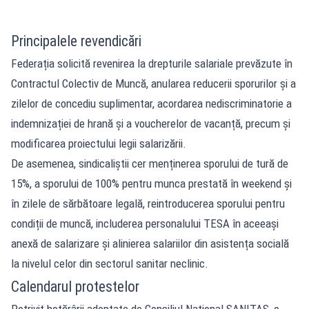
Principalele revendicări
Federația solicită revenirea la drepturile salariale prevăzute în
Contractul Colectiv de Muncă, anularea reducerii sporurilor și a
zilelor de concediu suplimentar, acordarea nediscriminatorie a
indemnizației de hrană și a voucherelor de vacanță, precum și
modificarea proiectului legii salarizării.
De asemenea, sindicaliștii cer menținerea sporului de tură de
15%, a sporului de 100% pentru munca prestată în weekend și
în zilele de sărbătoare legală, reintroducerea sporului pentru
condiții de muncă, includerea personalului TESA în aceeași
anexă de salarizare și alinierea salariilor din asistența socială
la nivelul celor din sectorul sanitar neclinic.
Calendarul protestelor
Potrivit hotărârii adoptate de Consiliul Național SANITAS, o