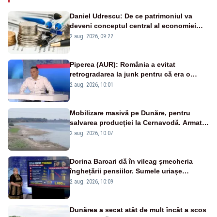
Daniel Udrescu: De ce patrimoniul va
deveni conceptul central al economiei
viitoare?
2 aug. 2026, 09:22
Piperea (AUR): România a evitat
retrogradarea la junk pentru că era o
catastrofă pentru bănci și fondurile de
2 aug. 2026, 10:01
pensii
Mobilizare masivă pe Dunăre, pentru
salvarea producției la Cernavodă. Armata
va detona o stâncă și va devia apa
2 aug. 2026, 10:07
fluviului - IMAGINI AERIENE
Dorina Barcari dă în vileag șmecheria
înghețării pensiilor. Sumele uriașe
pierdute de fiecare român
2 aug. 2026, 10:09
Dunărea a secat atât de mult încât a scos