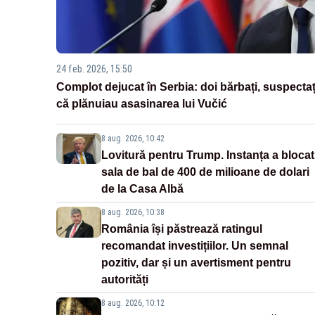
24 feb. 2026, 15:50
Complot dejucat în Serbia: doi bărbați, suspectaț
că plănuiau asasinarea lui Vučić
8 aug. 2026, 10:42
Lovitură pentru Trump. Instanța a blocat
sala de bal de 400 de milioane de dolari
de la Casa Albă
8 aug. 2026, 10:38
România își păstrează ratingul
recomandat investițiilor. Un semnal
pozitiv, dar și un avertisment pentru
autorități
8 aug. 2026, 10:12