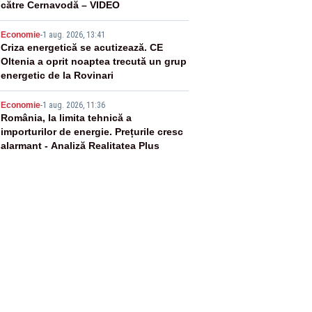
către Cernavodă – VIDEO
4
Economie
-
1 aug. 2026, 13:41
Criza energetică se acutizează. CE
Oltenia a oprit noaptea trecută un grup
energetic de la Rovinari
5
Economie
-
1 aug. 2026, 11:36
România, la limita tehnică a
importurilor de energie. Prețurile cresc
alarmant - Analiză Realitatea Plus