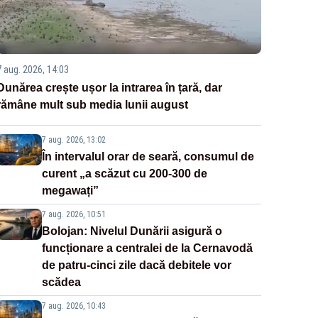
7 aug. 2026, 14:03
Dunărea crește ușor la intrarea în țară, dar
rămâne mult sub media lunii august
7 aug. 2026, 13:02
În intervalul orar de seară, consumul de
curent „a scăzut cu 200-300 de
megawați”
7 aug. 2026, 10:51
Bolojan: Nivelul Dunării asigură o
funcționare a centralei de la Cernavodă
de patru-cinci zile dacă debitele vor
scădea
7 aug. 2026, 10:43