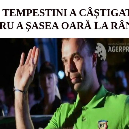
 TEMPESTINI A CÂȘTIGA
TRU A ȘASEA OARĂ LA RÂ