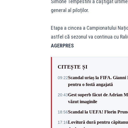
Simone Tempestini a câștigat ultimel
general al piloților.
Etapa a cincea a Campionatului Naționa
astfel că sezonul va continua cu Rali
AGERPRES
CITEȘTE ȘI
Scandal uriaș la FIFA. Gianni I
09:22
pentru o fostă angajată
Gest superb făcut de Adrian Mu
20:43
văzut imaginile
Scandal la UEFA! Florin Prune
18:56
Lovitură dură pentru căpitanul
17:16