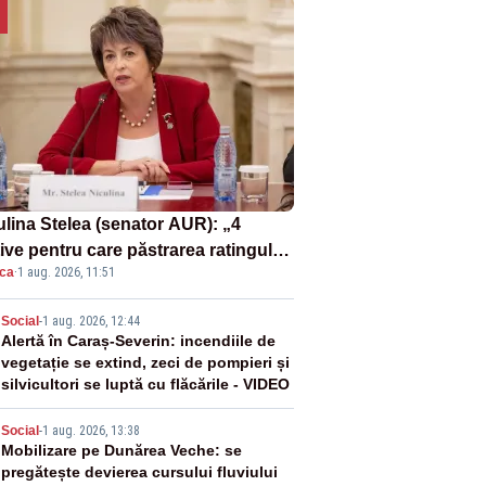
ulina Stelea (senator AUR): „4
ive pentru care păstrarea ratingului
ica
·
1 aug. 2026, 11:51
ară nu este o reușită pentru
ernul Bolojan”
2
Social
-
1 aug. 2026, 12:44
Alertă în Caraș-Severin: incendiile de
vegetație se extind, zeci de pompieri și
silvicultori se luptă cu flăcările - VIDEO
3
Social
-
1 aug. 2026, 13:38
Mobilizare pe Dunărea Veche: se
pregătește devierea cursului fluviului