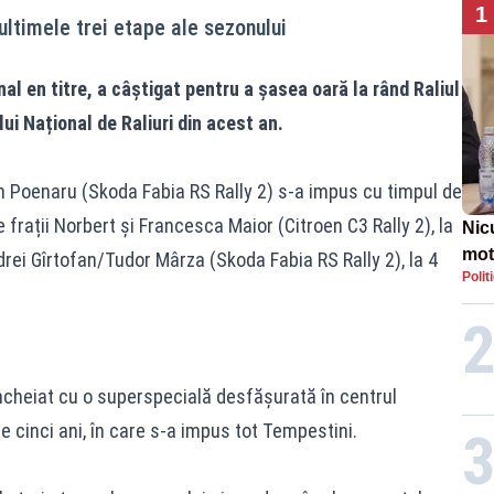
1
ltimele trei etape ale sezonului
l en titre, a câștigat pentru a șasea oară la rând Raliul
ui Național de Raliuri din acest an.
Poenaru (Skoda Fabia RS Rally 2) s-a impus cu timpul de
 frații Norbert și Francesca Maior (Citroen C3 Rally 2), la
Nic
mot
drei Gîrtofan/Tudor Mârza (Skoda Fabia RS Rally 2), la 4
Polit
de ț
Guv
 încheiat cu o superspecială desfășurată în centrul
de cinci ani, în care s-a impus tot Tempestini.