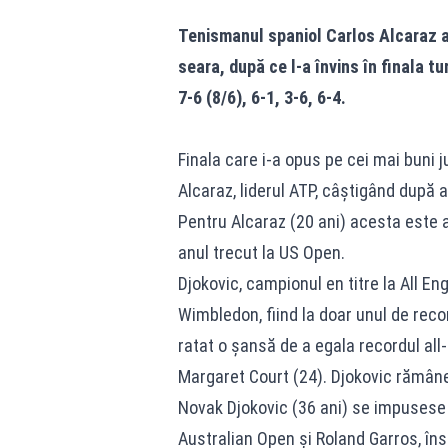
Tenismanul spaniol Carlos Alcaraz a 
seara, după ce l-a învins în finala t
7-6 (8/6), 6-1, 3-6, 6-4.
Finala care i-a opus pe cei mai buni j
Alcaraz, liderul ATP, câştigând după a
Pentru Alcaraz (20 ani) acesta este a
anul trecut la US Open.
Djokovic, campionul en titre la All E
Wimbledon, fiind la doar unul de reco
ratat o şansă de a egala recordul all
Margaret Court (24). Djokovic rămâne
Novak Djokovic (36 ani) se impusese 
Australian Open şi Roland Garros, îns