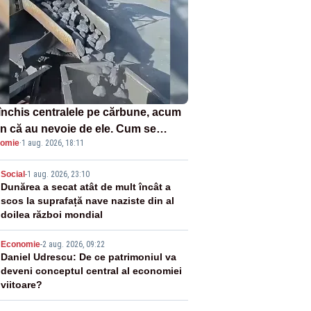
închis centralele pe cărbune, acum
n că au nevoie de ele. Cum se
omie
·
1 aug. 2026, 18:11
ează vina în plină criză energetică
2
Social
-
1 aug. 2026, 23:10
Dunărea a secat atât de mult încât a
scos la suprafață nave naziste din al
doilea război mondial
3
Economie
-
2 aug. 2026, 09:22
Daniel Udrescu: De ce patrimoniul va
deveni conceptul central al economiei
viitoare?