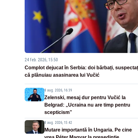
24 feb. 2026, 15:50
Complot dejucat în Serbia: doi bărbați, suspectaț
că plănuiau asasinarea lui Vučić
8 aug. 2026, 16:39
Zelenski, mesaj dur pentru Vučić la
Belgrad: „Ucraina nu are timp pentru
scepticism”
8 aug. 2026, 15:42
Mutare importantă în Ungaria. Pe cine
vrea Péter Magyar la președinție