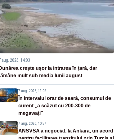
7 aug. 2026, 14:03
Dunărea crește ușor la intrarea în țară, dar
rămâne mult sub media lunii august
7 aug. 2026, 13:02
În intervalul orar de seară, consumul de
curent „a scăzut cu 200-300 de
megawați”
7 aug. 2026, 10:57
ANSVSA a negociat, la Ankara, un acord
pentru facilitarea tranzitului prin Turcia al