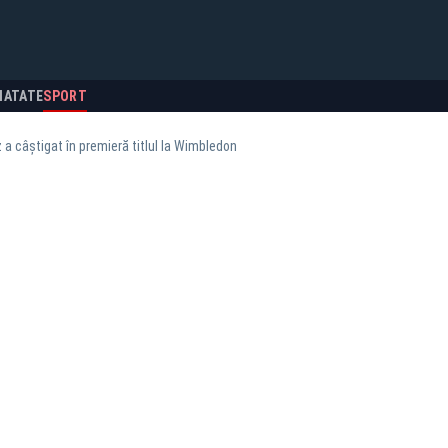
NATATE
SPORT
 a câştigat în premieră titlul la Wimbledon