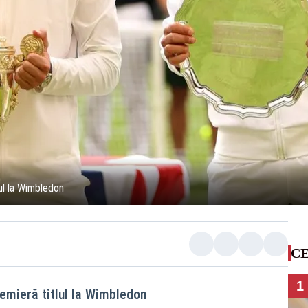
lul la Wimbledon
CE
1
remieră titlul la Wimbledon