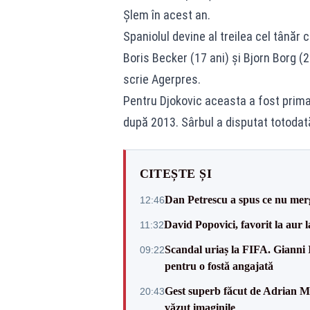
Şlem în acest an.
Spaniolul devine al treilea cel tânăr
Boris Becker (17 ani) şi Bjorn Borg (20)
scrie Agerpres.
Pentru Djokovic aceasta a fost prima
după 2013. Sârbul a disputat totodat
CITEȘTE ȘI
Dan Petrescu a spus ce nu merg
12:46
David Popovici, favorit la aur
11:32
Scandal uriaș la FIFA. Gianni I
09:22
pentru o fostă angajată
Gest superb făcut de Adrian Mu
20:43
văzut imaginile