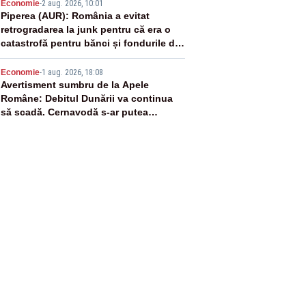
4
Economie
-
2 aug. 2026, 10:01
Piperea (AUR): România a evitat
retrogradarea la junk pentru că era o
catastrofă pentru bănci și fondurile de
pensii
5
Economie
-
1 aug. 2026, 18:08
Avertisment sumbru de la Apele
Române: Debitul Dunării va continua
să scadă. Cernavodă s-ar putea
închide în 4 zile