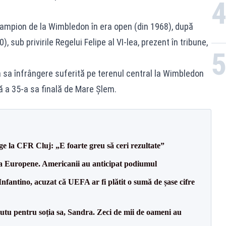
 campion de la Wimbledon în era open (din 1968), după
, sub privirile Regelui Felipe al VI-lea, prezent în tribune,
 sa înfrângere suferită pe terenul central la Wimbledon
ă a 35-a sa finală de Mare Şlem.
e la CFR Cluj: „E foarte greu să ceri rezultate”
 la Europene. Americanii au anticipat podiumul
nfantino, acuzat că UEFA ar fi plătit o sumă de șase cifre
tu pentru soția sa, Sandra. Zeci de mii de oameni au