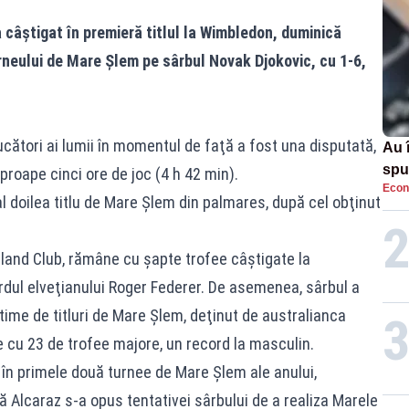
câştigat în premieră titlul la Wimbledon, duminică
urneului de Mare Şlem pe sârbul Novak Djokovic, cu 1-6,
ucători ai lumii în momentul de faţă a fost una disputată,
Au 
spu
proape cinci ore de joc (4 h 42 min).
Econ
pas
l doilea titlu de Mare Şlem din palmares, după cel obţinut
ngland Club, rămâne cu şapte trofee câştigate la
rdul elveţianului Roger Federer. De asemenea, sârbul a
-time de titluri de Mare Şlem, deţinut de australianca
 cu 23 de trofee majore, un record la masculin.
în primele două turnee de Mare Şlem ale anului,
ă Alcaraz s-a opus tentativei sârbului de a realiza Marele