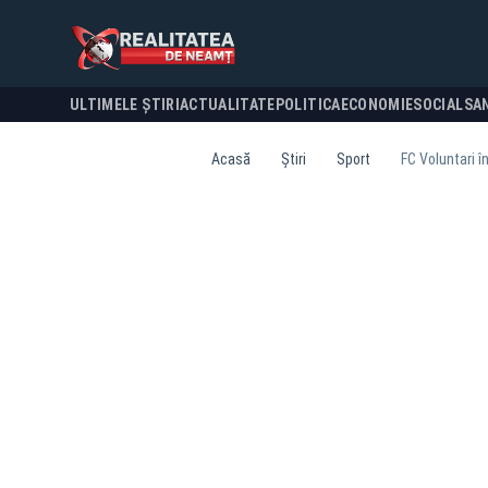
ULTIMELE ȘTIRI
ACTUALITATE
POLITICA
ECONOMIE
SOCIAL
SA
Acasă
Știri
Sport
FC Voluntari î