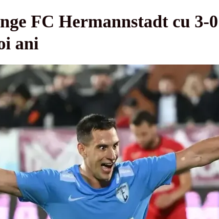
inge FC Hermannstadt cu 3-0 ş
i ani