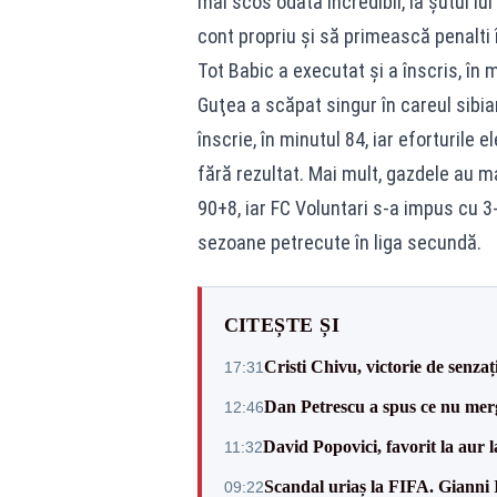
mai scos odată incredibil, la şutul lu
cont propriu şi să primească penalti 
Tot Babic a executat şi a înscris, în m
Guţea a scăpat singur în careul sibian
înscrie, în minutul 84, iar eforturile
fără rezultat. Mai mult, gazdele au ma
90+8, iar FC Voluntari s-a impus cu 3-
sezoane petrecute în liga secundă.
CITEȘTE ȘI
Cristi Chivu, victorie de senzaț
17:31
Dan Petrescu a spus ce nu merg
12:46
David Popovici, favorit la aur
11:32
Scandal uriaș la FIFA. Gianni I
09:22