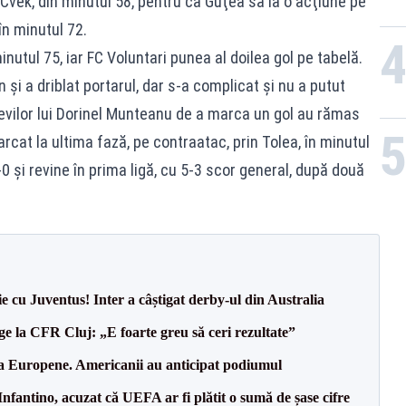
i Cvek, din minutul 58, pentru ca Guţea să ia o acţiune pe
în minutul 72.
inutul 75, iar FC Voluntari punea al doilea gol pe tabelă.
 şi a driblat portarul, dar s-a complicat şi nu a putut
 elevilor lui Dorinel Munteanu de a marca un gol au rămas
rcat la ultima fază, pe contraatac, prin Tolea, în minutul
0 şi revine în prima ligă, cu 5-3 scor general, după două
ie cu Juventus! Inter a câștigat derby-ul din Australia
e la CFR Cluj: „E foarte greu să ceri rezultate”
 la Europene. Americanii au anticipat podiumul
nfantino, acuzat că UEFA ar fi plătit o sumă de șase cifre