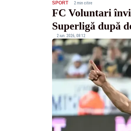
·
SPORT
2 min citire
FC Voluntari înv
Superligă după do
2 iun. 2026, 08:12