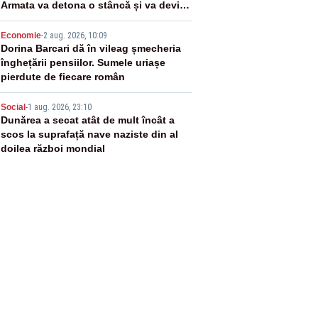
Armata va detona o stâncă și va devia
apa fluviului - IMAGINI AERIENE
4
Economie
-
2 aug. 2026, 10:09
Dorina Barcari dă în vileag șmecheria
înghețării pensiilor. Sumele uriașe
pierdute de fiecare român
5
Social
-
1 aug. 2026, 23:10
Dunărea a secat atât de mult încât a
scos la suprafață nave naziste din al
doilea război mondial