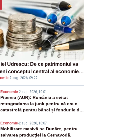
iel Udrescu: De ce patrimoniul va
eni conceptul central al economiei
omie
·
2 aug. 2026, 09:22
oare?
2
Economie
-
2 aug. 2026, 10:01
Piperea (AUR): România a evitat
retrogradarea la junk pentru că era o
catastrofă pentru bănci și fondurile de
pensii
3
Economie
-
2 aug. 2026, 10:07
Mobilizare masivă pe Dunăre, pentru
salvarea producției la Cernavodă.