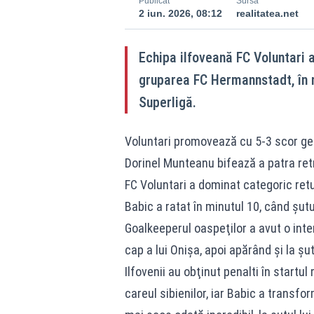
Publicat
Sursă
2 iun. 2026, 08:12
realitatea.net
Echipa ilfoveană FC Voluntari a 
gruparea FC Hermannstadt, în r
Superligă.
Voluntari promovează cu 5-3 scor ge
Dorinel Munteanu bifează a patra ret
FC Voluntari a dominat categoric retu
Babic a ratat în minutul 10, când şutu
Goalkeeperul oaspeţilor a avut o inte
cap a lui Onişa, apoi apărând şi la şut
Ilfovenii au obţinut penalti în startu
careul sibienilor, iar Babic a transf