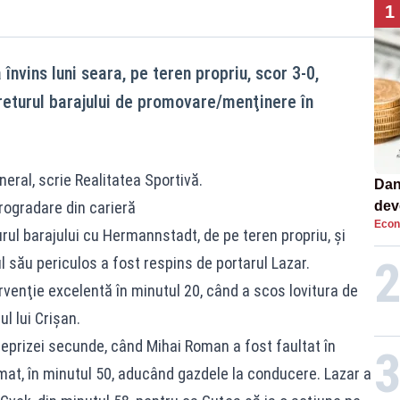
1
învins luni seara, pe teren propriu, scor 3-0,
eturul barajului de promovare/menţinere în
neral, scrie
Realitatea Sportivă
.
Dan
rogradare din carieră
dev
Econ
viit
rul barajului cu Hermannstadt, de pe teren propriu, şi
l său periculos a fost respins de portarul Lazar.
rvenţie excelentă în minutul 20, când a scos lovitura de
ul lui Crişan.
l reprizei secunde, când Mihai Roman a fost faultat în
ormat, în minutul 50, aducând gazdele la conducere. Lazar a