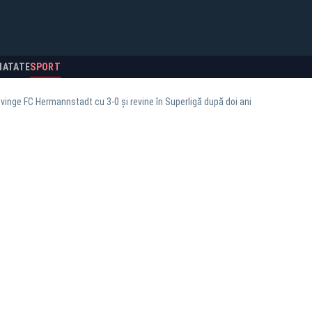
NATATE
SPORT
nvinge FC Hermannstadt cu 3-0 şi revine în Superligă după doi ani