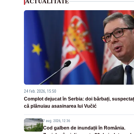
ACTUALITATE
24 feb. 2026, 15:50
Complot dejucat în Serbia: doi bărbați, suspectaț
că plănuiau asasinarea lui Vučić
7 aug. 2026, 12:36
Cod galben de inundații în România.