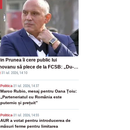
in Prunea îi cere public lui
novanu să plece de la FCSB: „Du-
t
·
31 iul. 2026, 14:10
nene, învârtindu-te!”
2
Politica
-
31 iul. 2026, 14:37
Marco Rubio, mesaj pentru Oana Țoiu:
„Parteneriatul cu România este
puternic și prețuit”
3
Politica
-
31 iul. 2026, 14:55
AUR a votat pentru introducerea de
măsuri ferme pentru limitarea