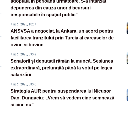
adoptată în perioada următoare. S-a întârziat
depunerea din cauza unor discursuri
iresponsabile în spaţiul public”
7 aug. 2026, 10:57
ANSVSA a negociat, la Ankara, un acord pentru
facilitarea tranzitului prin Turcia al carcaselor de
ovine și bovine
7 aug. 2026, 09:49
Senatorii și deputații rămân la muncă. Sesiunea
extraordinară, prelungită până la votul pe legea
salarizării
g
7 aug. 2026, 08:46
Strategia AUR pentru suspendarea lui Nicușor
Dan. Dungaciu: „Vrem să vedem cine semnează
și cine nu”