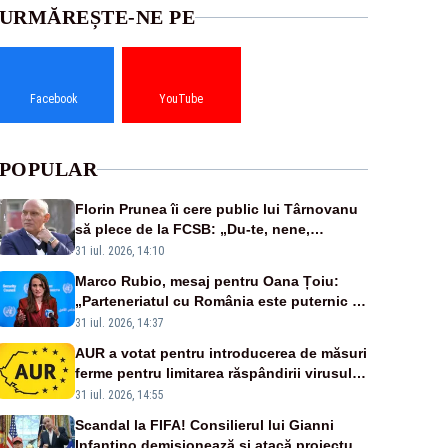
URMĂREȘTE-NE PE
Facebook
YouTube
POPULAR
Florin Prunea îi cere public lui Târnovanu
să plece de la FCSB: „Du-te, nene,
învârtindu-te!”
31 iul. 2026, 14:10
Marco Rubio, mesaj pentru Oana Țoiu:
„Parteneriatul cu România este puternic și
prețuit”
31 iul. 2026, 14:37
AUR a votat pentru introducerea de măsuri
ferme pentru limitarea răspândirii virusului
pestei porcine africane
31 iul. 2026, 14:55
Scandal la FIFA! Consilierul lui Gianni
Infantino demisionează și atacă proiectul