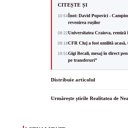
CITEȘTE ȘI
Înot: David Popovici - Campion
10:54
revenirea rușilor
Universitatea Craiova, remiză 
08:22
CFR Cluj a fost umilită acasă,
08:18
Gigi Becali, mesaj în direct p
18:51
pe transferuri”
Distribuie articolul
Urmărește știrile Realitatea de Ne