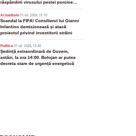
răspândirii virusului pestei porcine
africane
4
Actualitate
-
31 iul. 2026, 15:10
Scandal la FIFA! Consilierul lui Gianni
Infantino demisionează și atacă
proiectul privind investitorii străini
5
Politica
-
31 iul. 2026, 13:40
Ședință extraordinară de Guvern,
astăzi, la ora 14:00. Bolojan ar putea
decreta stare de urgență energetică