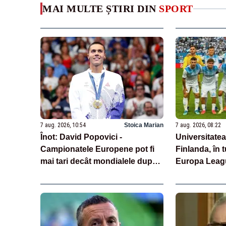
MAI MULTE ȘTIRI DIN
SPORT
7 aug. 2026, 10:54
Stoica Marian
7 aug. 2026, 08:22
Înot: David Popovici -
Universitatea
Campionatele Europene pot fi
Finlanda, în t
mai tari decât mondialele după
Europa Leag
revenirea rușilor