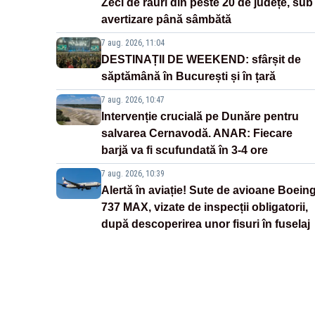
Zeci de râuri din peste 20 de județe, sub
avertizare până sâmbătă
7 aug. 2026, 11:04
DESTINAȚII DE WEEKEND: sfârșit de
săptămână în București și în țară
7 aug. 2026, 10:47
Intervenție crucială pe Dunăre pentru
salvarea Cernavodă. ANAR: Fiecare
barjă va fi scufundată în 3-4 ore
7 aug. 2026, 10:39
Alertă în aviație! Sute de avioane Boein
737 MAX, vizate de inspecții obligatorii,
după descoperirea unor fisuri în fuselaj