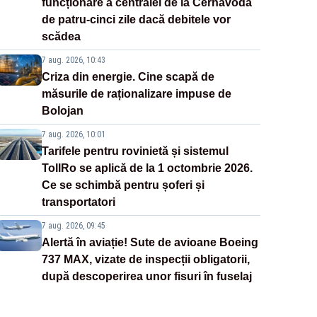
funcționare a centralei de la Cernavodă
de patru-cinci zile dacă debitele vor
scădea
7 aug. 2026, 10:43
Criza din energie. Cine scapă de
măsurile de raționalizare impuse de
Bolojan
7 aug. 2026, 10:01
Tarifele pentru rovinietă și sistemul
TollRo se aplică de la 1 octombrie 2026.
Ce se schimbă pentru șoferi și
transportatori
7 aug. 2026, 09:45
Alertă în aviație! Sute de avioane Boeing
737 MAX, vizate de inspecții obligatorii,
după descoperirea unor fisuri în fuselaj