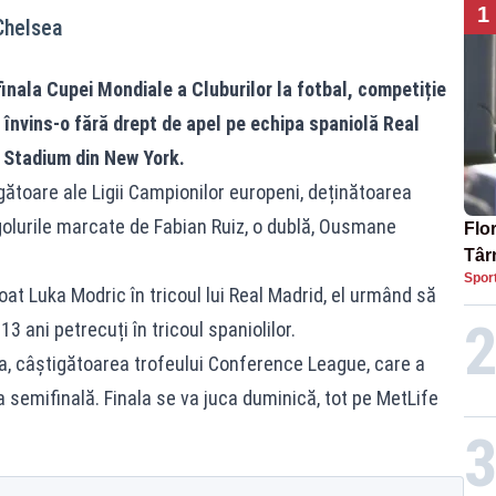
1
 Chelsea
finala Cupei Mondiale a Cluburilor la fotbal, competiție
 învins-o fără drept de apel pe echipa spaniolă Real
e Stadium din New York.
igătoare ale Ligii Campionilor europeni, deținătoarea
golurile marcate de Fabian Ruiz, o dublă, Ousmane
Flor
Târ
Spor
te, 
oat Luka Modric în tricoul lui Real Madrid, el urmând să
3 ani petrecuți în tricoul spaniolilor.
ea, câștigătoarea trofeului Conference League, care a
 semifinală. Finala se va juca duminică, tot pe MetLife