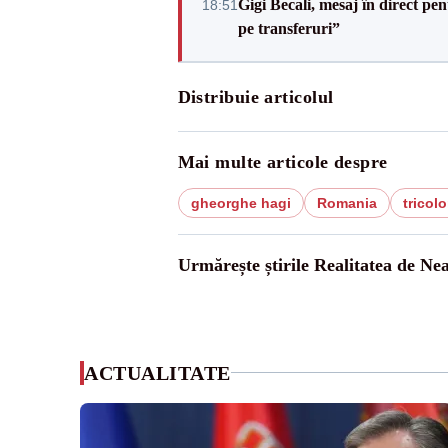
Gigi Becali, mesaj în direct p
18:51
pe transferuri”
Distribuie articolul
Mai multe articole despre
gheorghe hagi
Romania
tricolo
Urmărește știrile Realitatea de Ne
ACTUALITATE