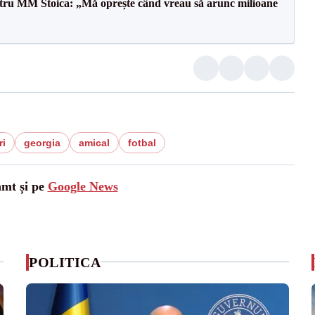
entru MM Stoica: „Mă oprește când vreau să arunc milioane
ri
georgia
amical
fotbal
amt și pe
Google News
POLITICA