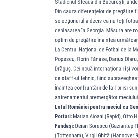
Stadionul Steaua din București, unde 
Din cauza diferențelor de pregătire fizi
selecționerul a decis ca nu toți fotba
deplasarea în Georgia. Măsura are rol
optim de pregătire înaintea următoare
La Centrul Național de Fotbal de la 
Popescu, Florin Tănase, Darius Olaru,
Drăguș. Cei nouă internaționali își 
de staff-ul tehnic, fiind supraveghea
Înaintea confruntării de la Tbilisi su
antrenamentul premergător meciului
Lotul României pentru meciul cu Geo
Portari:
Marian Aioani (Rapid), Otto H
Fundași:
Deian Sorescu (Gaziantep FK
(Tottenham), Virgil Ghiță (Hannover 96)