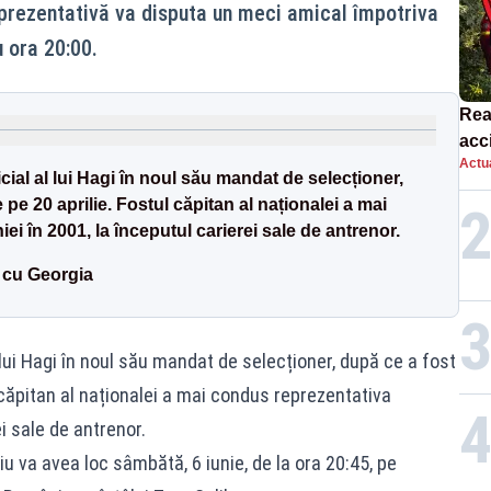
prezentativă va disputa un meci amical împotriva
u ora 20:00.
Rea
acc
Actua
ulu
ial al lui Hagi în noul său mandat de selecționer,
Rop
 pe 20 aprilie. Fostul căpitan al naționalei a mai
 în 2001, la începutul carierei sale de antrenor.
 cu Georgia
lui Hagi în noul său mandat de selecționer, după ce a fost
l căpitan al naționalei a mai condus reprezentativa
i sale de antrenor.
iu va avea loc sâmbătă, 6 iunie, de la ora 20:45, pe