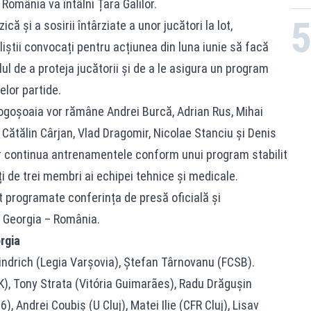
România va întâlni Țara Galilor.
că și a sosirii întârziate a unor jucători la lot,
liștii convocați pentru acțiunea din luna iunie să facă
ul de a proteja jucătorii și de a le asigura un program
lor partide.
Mogoșoaia vor rămâne Andrei Burcă, Adrian Rus, Mihai
 Cătălin Cârjan, Vlad Dragomir, Nicolae Stanciu și Denis
vor continua antrenamentele conform unui program stabilit
ți de trei membri ai echipei tehnice și medicale.
nt programate conferința de presă oficială și
 Georgia – România.
rgia
indrich (Legia Varșovia), Ștefan Târnovanu (FCSB).
), Tony Strata (Vitória Guimarães), Radu Drăgușin
, Andrei Coubiș (U Cluj), Matei Ilie (CFR Cluj), Lisav