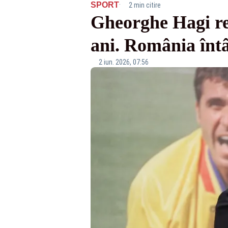
·
SPORT
2 min citire
Gheorghe Hagi re
ani. România întâl
2 iun. 2026, 07:56