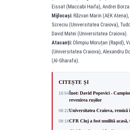
Eissat (Maccabi Haifa), Andrei Borza 
Mijlocași:
Răzvan Marin (AEK Atena), 
Screciu (Universitatea Craiova), Tudo
David Matei (Universitatea Craiova).
Atacanți:
Olimpiu Moruțan (Rapid), Va
(Universitatea Craiova), Alexandru D
(Al-Gharafa).
CITEȘTE ȘI
Înot: David Popovici - Campion
10:54
revenirea rușilor
Universitatea Craiova, remiză 
08:22
CFR Cluj a fost umilită acasă,
08:18