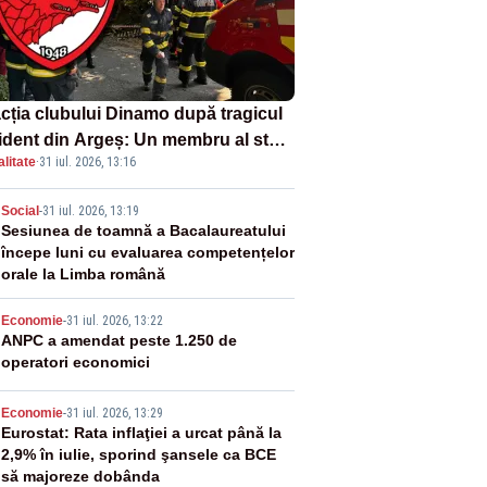
cția clubului Dinamo după tragicul
ident din Argeș: Un membru al staff-
litate
·
31 iul. 2026, 13:16
i medical a murit, antrenorul Adrian
otan este în spital
2
Social
-
31 iul. 2026, 13:19
Sesiunea de toamnă a Bacalaureatului
începe luni cu evaluarea competențelor
orale la Limba română
3
Economie
-
31 iul. 2026, 13:22
ANPC a amendat peste 1.250 de
operatori economici
4
Economie
-
31 iul. 2026, 13:29
Eurostat: Rata inflaţiei a urcat până la
2,9% în iulie, sporind şansele ca BCE
să majoreze dobânda