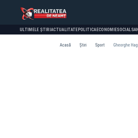
ULTIMELE ȘTIRI
ACTUALITATE
POLITICA
ECONOMIE
SOCIAL
SA
Acasă
Știri
Sport
Gheorghe Hagi 