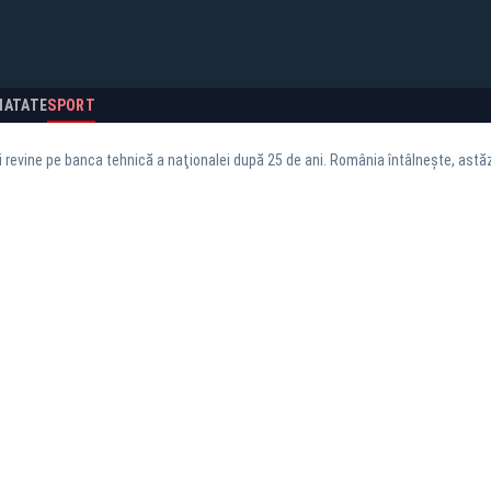
NATATE
SPORT
revine pe banca tehnică a naţionalei după 25 de ani. România întâlneşte, astăzi,