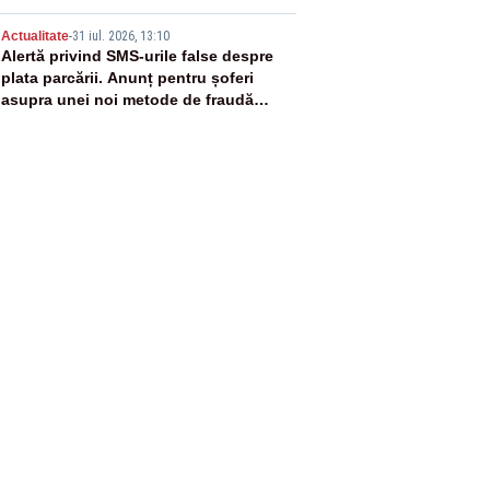
5
Actualitate
-
31 iul. 2026, 13:10
Alertă privind SMS-urile false despre
plata parcării. Anunț pentru șoferi
asupra unei noi metode de fraudă
online