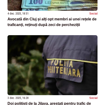
4 dec. 2025, 18:51
Social
Avocată din Cluj și alți opt membri ai unei rețele de
traficanți, reținuți după zeci de percheziții
3 dec. 2025, 16:28
Social
Doi polițiști de la Jilava, arestați pentru trafic de