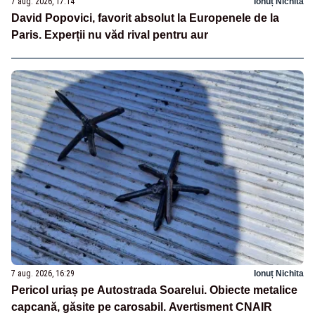
7 aug. 2026, 17:14
Ionuț Nichita
David Popovici, favorit absolut la Europenele de la
Paris. Experții nu văd rival pentru aur
7 aug. 2026, 16:29
Ionuț Nichita
Pericol uriaș pe Autostrada Soarelui. Obiecte metalice
capcană, găsite pe carosabil. Avertisment CNAIR