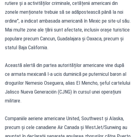
rutiere și a activităților criminale, cetățenii americani din
zonele menționate trebuie să se adăpostească până la noi
ordine", a indicat ambasada americană în Mexic pe site-ul său.
Mai multe zone ale țării sunt afectate, inclusiv orașe turistice
populare precum Cancun, Guadalajara și Oaxaca, precum și
statul Baja California.
Această alertă din partea autorităților americane vine după
ce armata mexicană l-a ucis duminică pe puternicul baron al
drogurilor Nemesio Oseguera, alias El Mencho, șeful cartelului
Jalisco Nueva Generación (CJNG) în cursul unei operațiuni
militare.
Companiile aeriene americane United, Southwest și Alaska,
precum și cele canadiene Air Canada și WestJet/Sunwing au
anunțat în declarații separate anularea zborurilor către Puerto