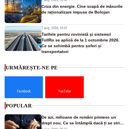
Criza din energie. Cine scapă de măsurile
de raționalizare impuse de Bolojan
7 aug. 2026, 10:01
Tarifele pentru rovinietă și sistemul
TollRo se aplică de la 1 octombrie 2026.
Ce se schimbă pentru șoferi și
transportatori
URMĂREȘTE-NE PE
Facebook
YouTube
POPULAR
De azi, milioane de români primesc un
drept nou. Ce se întâmplă dacă ți se strică
un produs