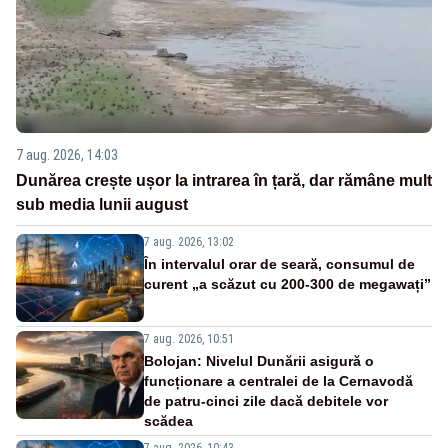
7 aug. 2026, 14:03
Dunărea crește ușor la intrarea în țară, dar rămâne mult
sub media lunii august
7 aug. 2026, 13:02
În intervalul orar de seară, consumul de
curent „a scăzut cu 200-300 de megawați”
7 aug. 2026, 10:51
Bolojan: Nivelul Dunării asigură o
funcționare a centralei de la Cernavodă
de patru-cinci zile dacă debitele vor
scădea
7 aug. 2026, 10:43