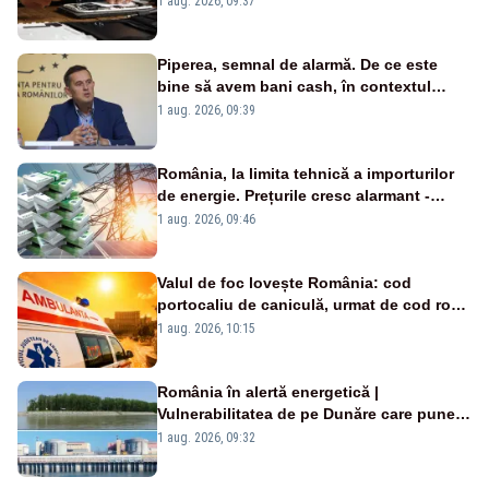
1 aug. 2026, 09:37
Piperea, semnal de alarmă. De ce este
bine să avem bani cash, în contextul
alertei energetice?
1 aug. 2026, 09:39
România, la limita tehnică a importurilor
de energie. Prețurile cresc alarmant -
Analiză Realitatea Plus
1 aug. 2026, 09:46
Valul de foc lovește România: cod
portocaliu de caniculă, urmat de cod roșu
duminică. Temperaturile urcă spre 40°C
1 aug. 2026, 10:15
România în alertă energetică |
Vulnerabilitatea de pe Dunăre care pune
în pericol Centrala Cernavodă era
1 aug. 2026, 09:32
cunoscută de pe vremea lui Ceaușescu