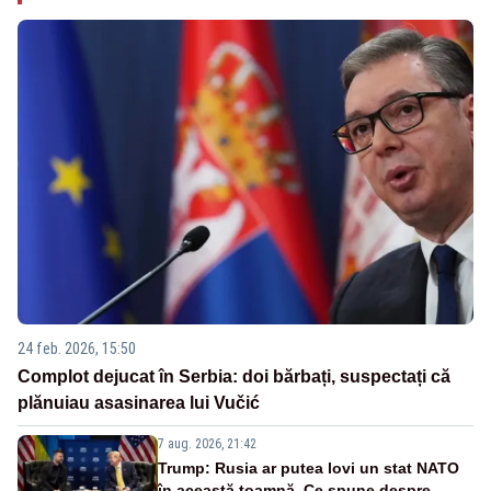
24 feb. 2026, 15:50
Complot dejucat în Serbia: doi bărbați, suspectați că
plănuiau asasinarea lui Vučić
7 aug. 2026, 21:42
Trump: Rusia ar putea lovi un stat NATO
în această toamnă. Ce spune despre