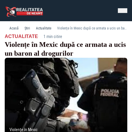
Acasă
Știri
Actualitate
Violențe în Mexic după ce armata a ucis un baron al drogurilor
·
ACTUALITATE
1 min citire
Violențe în Mexic după ce armata a ucis
un baron al drogurilor
Violențe în Mexic