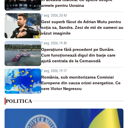
armele pentru Ucraina
7 aug. 2026, 20:43
Gest superb făcut de Adrian Mutu pentru
soția sa, Sandra. Zeci de mii de oameni au
văzut imaginile
7 aug. 2026, 19:45
Operațiune fără precedent pe Dunăre.
Cum funcționează digul din barje care
ajută centrala de la Cernavodă
7 aug. 2026, 19:17
România, sub monitorizarea Comisiei
Europene din cauza crizei energetice. Ce
cere Victor Negrescu
POLITICA