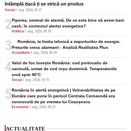
întâmplă dacă ți se strică un produs
Social
·
1 aug. 2026, 09:37
2
Piperea, semnal de alarmă. De ce este bine să avem bani
cash, în contextul alertei energetice?
Politica
-
1 aug. 2026, 09:39
3
România, la limita tehnică a importurilor de energie.
Prețurile cresc alarmant - Analiză Realitatea Plus
Actualitate
-
1 aug. 2026, 09:46
4
Valul de foc lovește România: cod portocaliu de
caniculă, urmat de cod roșu duminică. Temperaturile
urcă spre 40°C
Social
-
1 aug. 2026, 10:15
5
România în alertă energetică | Vulnerabilitatea de pe
Dunăre care pune în pericol Centrala Cernavodă era
cunoscută de pe vremea lui Ceaușescu
Economie
-
1 aug. 2026, 09:32
ACTUALITATE