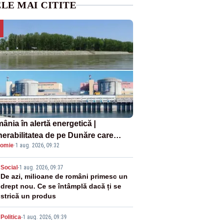
LE MAI CITITE
ânia în alertă energetică |
nerabilitatea de pe Dunăre care
omie
·
1 aug. 2026, 09:32
e în pericol Centrala Cernavodă era
oscută de pe vremea lui Ceaușescu
2
Social
-
1 aug. 2026, 09:37
De azi, milioane de români primesc un
drept nou. Ce se întâmplă dacă ți se
strică un produs
Politica
-
1 aug. 2026, 09:39