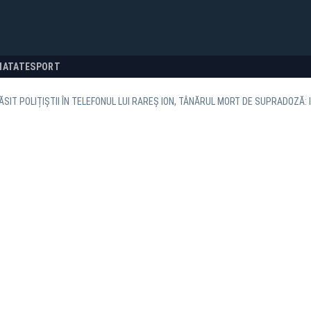
NATATE
SPORT
ĂSIT POLIȚIȘTII ÎN TELEFONUL LUI RAREȘ ION, TÂNĂRUL MORT DE SUPRADOZĂ: