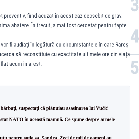
t preventiv, fiind acuzat în acest caz deosebit de grav.
 prima abatere. În trecut, a mai fost cercetat pentru fapte
 vor fi audiați în legătură cu circumstanțele în care Rareș
 încerca să reconstituie cu exactitate ultimele ore din viața
aflat acum în arest.
bărbați, suspectați că plănuiau asasinarea lui Vučić
 stat NATO în această toamnă. Ce spune despre armele
tu pentru soția sa, Sandra. Zeci de mii de oameni au