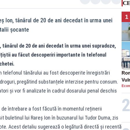
CE
1
eș Ion, tânărul de 20 de ani decedat în urma unei
talii șocante
n, tânărul de 20 de ani decedat în urma unei supradoze,
ițiștii au făcut descoperiri importante în telefonul
chetei.
n telefonul tânărului au fost descoperite înregistrări
Rom
Vul
 droguri, pregătind substanțele interzise pentru consum.
Econ
pun
ori și vor fi analizate în cadrul dosarului penal deschis
cun
de întrebare a fost făcută în momentul reținerii
sit buletinul lui Rareș Ion în buzunarul lui Tudor Duma, zis
ote. Acest detaliu sugerează o legătură directă și recentă