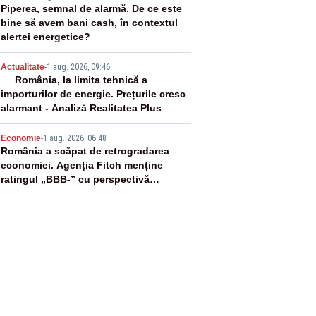
3
Piperea, semnal de alarmă. De ce este
bine să avem bani cash, în contextul
alertei energetice?
4
Actualitate
-
1 aug. 2026, 09:46
România, la limita tehnică a
importurilor de energie. Prețurile cresc
alarmant - Analiză Realitatea Plus
5
Economie
-
1 aug. 2026, 06:48
România a scăpat de retrogradarea
economiei. Agenția Fitch menține
ratingul „BBB-” cu perspectivă
negativă