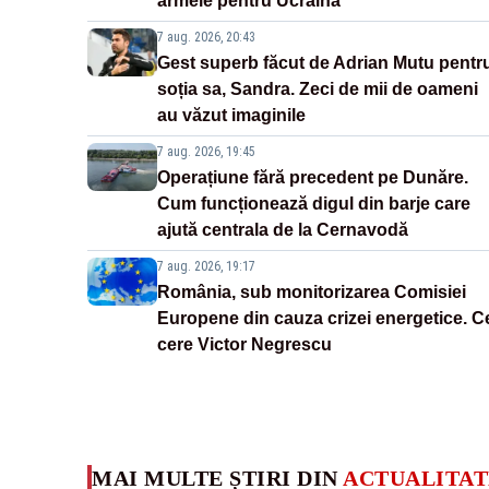
armele pentru Ucraina
7 aug. 2026, 20:43
Gest superb făcut de Adrian Mutu pentr
soția sa, Sandra. Zeci de mii de oameni
au văzut imaginile
7 aug. 2026, 19:45
Operațiune fără precedent pe Dunăre.
Cum funcționează digul din barje care
ajută centrala de la Cernavodă
7 aug. 2026, 19:17
România, sub monitorizarea Comisiei
Europene din cauza crizei energetice. C
cere Victor Negrescu
MAI MULTE ȘTIRI DIN
ACTUALITAT