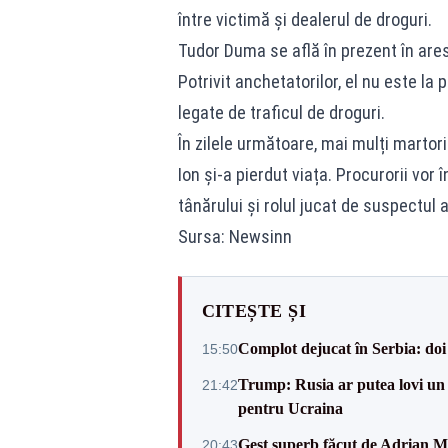
între victimă și dealerul de droguri.
Tudor Duma se află în prezent în ares
Potrivit anchetatorilor, el nu este la
legate de traficul de droguri.
În zilele următoare, mai mulți martori
Ion și-a pierdut viața. Procurorii vor
tânărului și rolul jucat de suspectul 
Sursa: Newsinn
CITEȘTE ȘI
Complot dejucat în Serbia: doi 
15:50
Trump: Rusia ar putea lovi un
21:42
pentru Ucraina
Gest superb făcut de Adrian Mu
20:43