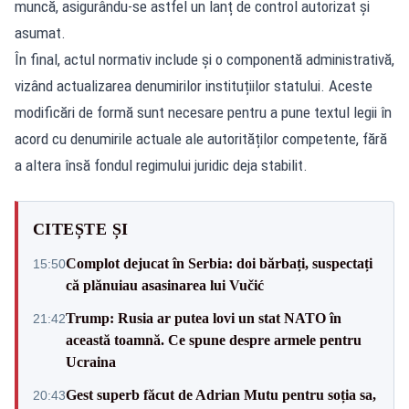
muncă, asigurându-se astfel un lanț de control autorizat și
asumat.
În final, actul normativ include și o componentă administrativă,
vizând actualizarea denumirilor instituțiilor statului. Aceste
modificări de formă sunt necesare pentru a pune textul legii în
acord cu denumirile actuale ale autorităților competente, fără
a altera însă fondul regimului juridic deja stabilit.
CITEȘTE ȘI
Complot dejucat în Serbia: doi bărbați, suspectați
15:50
că plănuiau asasinarea lui Vučić
Trump: Rusia ar putea lovi un stat NATO în
21:42
această toamnă. Ce spune despre armele pentru
Ucraina
Gest superb făcut de Adrian Mutu pentru soția sa,
20:43