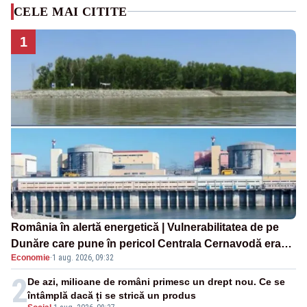
CELE MAI CITITE
1
România în alertă energetică | Vulnerabilitatea de pe
Dunăre care pune în pericol Centrala Cernavodă era
Economie
·
1 aug. 2026, 09:32
cunoscută de pe vremea lui Ceaușescu
2
De azi, milioane de români primesc un drept nou. Ce se
întâmplă dacă ți se strică un produs