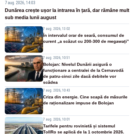
7 aug. 2026, 14:03
Dunărea crește ușor la intrarea în țară, dar rămâne mult
sub media lunii august
7 aug. 2026, 13:02
În intervalul orar de seară, consumul de
curent „a scăzut cu 200-300 de megawați”
7 aug. 2026, 10:51
Bolojan: Nivelul Dunării asigură o
funcționare a centralei de la Cernavodă
de patru-cinci zile dacă debitele vor
scădea
7 aug. 2026, 10:43
Criza din energie. Cine scapă de măsurile
de raționalizare impuse de Bolojan
7 aug. 2026, 10:01
Tarifele pentru rovinietă și sistemul
TollRo se aplică de la 1 octombrie 2026.