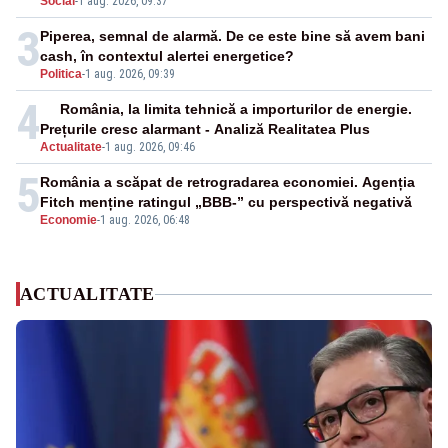
Social
-
1 aug. 2026, 09:37
3
Piperea, semnal de alarmă. De ce este bine să avem bani
cash, în contextul alertei energetice?
Politica
-
1 aug. 2026, 09:39
4
România, la limita tehnică a importurilor de energie.
Prețurile cresc alarmant - Analiză Realitatea Plus
Actualitate
-
1 aug. 2026, 09:46
5
România a scăpat de retrogradarea economiei. Agenția
Fitch menține ratingul „BBB-” cu perspectivă negativă
Economie
-
1 aug. 2026, 06:48
ACTUALITATE