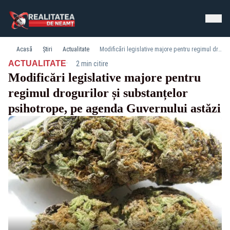
Acasă
Știri
Actualitate
Modificări legislative majore pentru regimul drogurilor și substanțelor psihotrope, pe agenda Guvernului astăzi
·
ACTUALITATE
2 min citire
Modificări legislative majore pentru
regimul drogurilor și substanțelor
psihotrope, pe agenda Guvernului astăzi