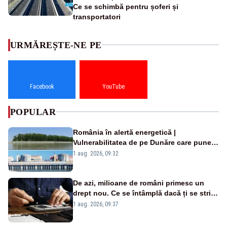
Ce se schimbă pentru șoferi și
transportatori
URMĂREȘTE-NE PE
Facebook
YouTube
POPULAR
România în alertă energetică |
Vulnerabilitatea de pe Dunăre care pune
în pericol Centrala Cernavodă era
1 aug. 2026, 09:32
cunoscută de pe vremea lui Ceaușescu
De azi, milioane de români primesc un
drept nou. Ce se întâmplă dacă ți se strică
un produs
1 aug. 2026, 09:37