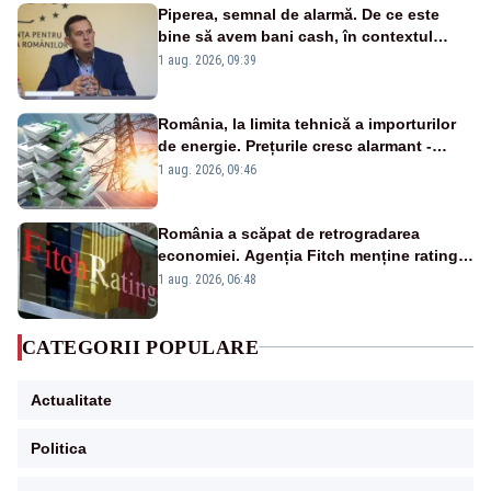
Piperea, semnal de alarmă. De ce este
bine să avem bani cash, în contextul
alertei energetice?
1 aug. 2026, 09:39
România, la limita tehnică a importurilor
de energie. Prețurile cresc alarmant -
Analiză Realitatea Plus
1 aug. 2026, 09:46
România a scăpat de retrogradarea
economiei. Agenția Fitch menține ratingul
„BBB-” cu perspectivă negativă
1 aug. 2026, 06:48
CATEGORII POPULARE
Actualitate
Politica