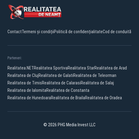
Contact
Termeni și condiții
Politică de confidențialitate
Cod de conduită
Parteneri:
Realitatea.NET
Realitatea Sportiva
Realitatea Star
Realitatea de Arad
Realitatea de Cluj
Realitatea de Galati
Realitatea de Teleorman
Realitatea de Timis
Realitatea de Calarasi
Realitatea de Salaj
Realitatea de Ialomita
Realitatea de Constanta
Realitatea de Hunedoara
Realitatea de Braila
Realitatea de Oradea
© 2026 PHG Media Invest LLC
Facebook
YouTube