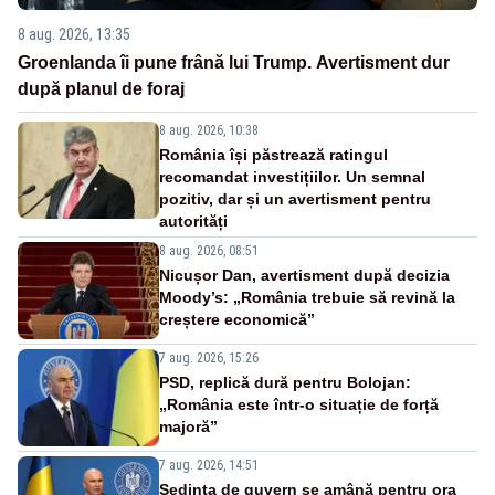
8 aug. 2026, 13:35
Groenlanda îi pune frână lui Trump. Avertisment dur
după planul de foraj
8 aug. 2026, 10:38
România își păstrează ratingul
recomandat investițiilor. Un semnal
pozitiv, dar și un avertisment pentru
autorități
8 aug. 2026, 08:51
Nicușor Dan, avertisment după decizia
Moody’s: „România trebuie să revină la
creștere economică”
7 aug. 2026, 15:26
PSD, replică dură pentru Bolojan:
„România este într-o situație de forță
majoră”
7 aug. 2026, 14:51
Ședința de guvern se amână pentru ora