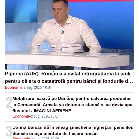
Piperea (AUR): România a evitat retrogradarea la junk
pentru că era o catastrofă pentru bănci și fondurile de
Economie
·
2 aug. 2026, 10:01
pensii
2
Mobilizare masivă pe Dunăre, pentru salvarea producției
la Cernavodă. Armata va detona o stâncă și va devia apa
fluviului - IMAGINI AERIENE
Economie
-
2 aug. 2026, 10:07
3
Dorina Barcari dă în vileag șmecheria înghețării pensiilor.
Sumele uriașe pierdute de fiecare român