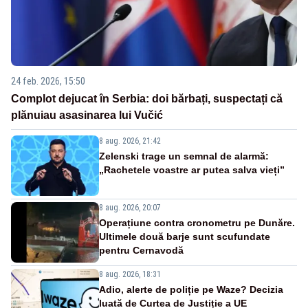
24 feb. 2026, 15:50
Complot dejucat în Serbia: doi bărbați, suspectați că
plănuiau asasinarea lui Vučić
8 aug. 2026, 21:42
Zelenski trage un semnal de alarmă:
„Rachetele voastre ar putea salva vieți”
8 aug. 2026, 20:07
Operațiune contra cronometru pe Dunăre.
Ultimele două barje sunt scufundate
pentru Cernavodă
8 aug. 2026, 18:31
Adio, alerte de poliție pe Waze? Decizia
luată de Curtea de Justiție a UE