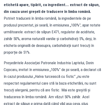
etichetă apare, tipărit, ca ingredient... extract de săpun,
din cauza unei greșeli de traducere în limba română.
Potrivit traducerii în limba română, la ingredientele de pe
produsul prezentat, joi seară, în emisiunea „100%”, apar notate
următoarele: extract de săpun E471, regulator de aciditate,
zahăr 50%, aroma naturală vanilie și carbohidrați 5%, deși, în
eticheta originală de deasupra, carbohidrații sunt trecuți în
proporție de 51%.
Preşedintele Asociaţiei Patronale Industria Laptelui, Dorin
Cojocaru, invitat în emisiunea „100%” de joi seară, a declarat că
în cazul produsului „Halva turcească cu fistic” „nu este
respectat regulamentul care stă la baza etichetării, nu sunt
trecuți alergenii, pentru că are fistic. Mai este greșită și
traducerea în limba română. Am văzut 50% zahăr. Acel
extract de săpun e prima dată când văd așa ceva, plus