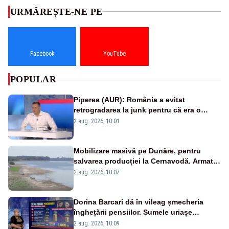
URMĂREȘTE-NE PE
Facebook
YouTube
POPULAR
Piperea (AUR): România a evitat
retrogradarea la junk pentru că era o
catastrofă pentru bănci și fondurile de
2 aug. 2026, 10:01
pensii
Mobilizare masivă pe Dunăre, pentru
salvarea producției la Cernavodă. Armata
va detona o stâncă și va devia apa
2 aug. 2026, 10:07
fluviului - IMAGINI AERIENE
Dorina Barcari dă în vileag șmecheria
înghețării pensiilor. Sumele uriașe
pierdute de fiecare român
2 aug. 2026, 10:09