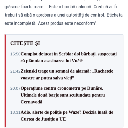
grăsime foarte mare... Este o bombă calorică. Cred că ar fi
trebuit să aibă o aprobare a unei autorități de control. Eticheta
este incompletă. Acest produs este neconform”.
CITEȘTE ȘI
Complot dejucat în Serbia: doi bărbați, suspectați
15:50
că plănuiau asasinarea lui Vučić
Zelenski trage un semnal de alarmă: „Rachetele
21:42
voastre ar putea salva vieți”
Operațiune contra cronometru pe Dunăre.
20:07
Ultimele două barje sunt scufundate pentru
Cernavodă
Adio, alerte de poliție pe Waze? Decizia luată de
18:31
Curtea de Justiție a UE