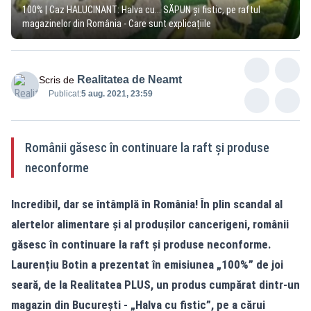
100% | Caz HALUCINANT: Halva cu... SĂPUN și fistic, pe raftul
magazinelor din România - Care sunt explicațiile
Realitatea de Neamt
Scris de
Publicat:
5 aug. 2021, 23:59
Românii găsesc în continuare la raft și produse
neconforme
Incredibil, dar se întâmplă în România! În plin scandal al
alertelor alimentare și al produșilor cancerigeni, românii
găsesc în continuare la raft și produse neconforme.
Laurențiu Botin a prezentat în emisiunea „100%” de joi
seară, de la
Realitatea
PLUS, un produs cumpărat dintr-un
magazin din București - „Halva cu fistic”, pe a cărui