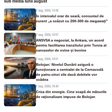
sub media lunii august
7 aug. 2026, 13:02
În intervalul orar de seară, consumul de
curent „a scăzut cu 200-300 de megawați”
7 aug. 2026, 10:57
ANSVSA a negociat, la Ankara, un acord
pentru facilitarea tranzitului prin Turcia al
carcaselor de ovine și bovine
7 aug. 2026, 10:51
Bolojan: Nivelul Dunării asigură o
funcționare a centralei de la Cernavodă
de patru-cinci zile dacă debitele vor
scădea
7 aug. 2026, 10:43
Criza din energie. Cine scapă de măsurile
de raționalizare impuse de Bolojan