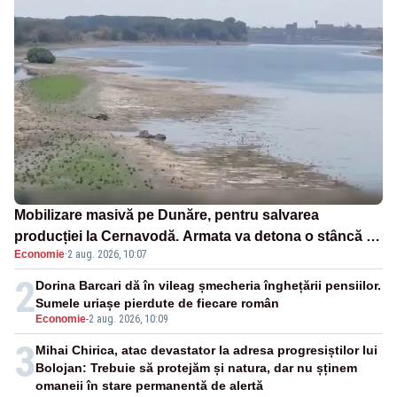
Mobilizare masivă pe Dunăre, pentru salvarea
producției la Cernavodă. Armata va detona o stâncă și
Economie
·
2 aug. 2026, 10:07
va devia apa fluviului - IMAGINI AERIENE
2
Dorina Barcari dă în vileag șmecheria înghețării pensiilor.
Sumele uriașe pierdute de fiecare român
Economie
-
2 aug. 2026, 10:09
3
Mihai Chirica, atac devastator la adresa progresiștilor lui
Bolojan: Trebuie să protejăm și natura, dar nu șținem
omaneii în stare permanentă de alertă