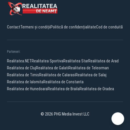
Contact
Termeni și condiții
Politică de confidențialitate
Cod de conduită
Parteneri:
Realitatea.NET
Realitatea Sportiva
Realitatea Star
Realitatea de Arad
Realitatea de Cluj
Realitatea de Galati
Realitatea de Teleorman
Realitatea de Timis
Realitatea de Calarasi
Realitatea de Salaj
Realitatea de Ialomita
Realitatea de Constanta
Realitatea de Hunedoara
Realitatea de Braila
Realitatea de Oradea
© 2026 PHG Media Invest LLC
Facebook
YouTube