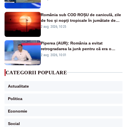
în stare permanentă de alertă
România sub COD ROȘU de caniculă, zile
de foc și nopți tropicale în jumătate de
țară
2 aug. 2026, 10:25
Piperea (AUR): România a evitat
retrogradarea la junk pentru că era o
catastrofă pentru bănci și fondurile de
2 aug. 2026, 10:01
pensii
CATEGORII POPULARE
Actualitate
Politica
Economie
Social