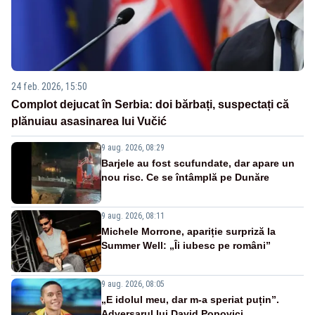
24 feb. 2026, 15:50
Complot dejucat în Serbia: doi bărbați, suspectați că
plănuiau asasinarea lui Vučić
9 aug. 2026, 08:29
Barjele au fost scufundate, dar apare un
nou risc. Ce se întâmplă pe Dunăre
9 aug. 2026, 08:11
Michele Morrone, apariție surpriză la
Summer Well: „Îi iubesc pe români”
9 aug. 2026, 08:05
„E idolul meu, dar m-a speriat puțin”.
Adversarul lui David Popovici,