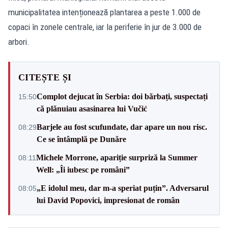
municipalitatea intenționează plantarea a peste 1.000 de
copaci în zonele centrale, iar la periferie în jur de 3.000 de
arbori.
CITEȘTE ȘI
Complot dejucat în Serbia: doi bărbați, suspectați
15:50
că plănuiau asasinarea lui Vučić
Barjele au fost scufundate, dar apare un nou risc.
08:29
Ce se întâmplă pe Dunăre
Michele Morrone, apariție surpriză la Summer
08:11
Well: „Îi iubesc pe români”
„E idolul meu, dar m-a speriat puțin”. Adversarul
08:05
lui David Popovici, impresionat de român