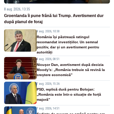
8 aug. 2026, 13:35
Groenlanda îi pune frână lui Trump. Avertisment dur
după planul de foraj
8 aug. 2026, 10:38
România își păstrează ratingul
recomandat investițiilor. Un semnal
pozitiv, dar și un avertisment pentru
autorități
8 aug. 2026, 08:51
Nicușor Dan, avertisment după decizia
Moody’s: „România trebuie să revină la
creștere economică”
7 aug. 2026, 15:26
PSD, replică dură pentru Bolojan:
„România este într-o situație de forță
majoră”
7 aug. 2026, 14:51