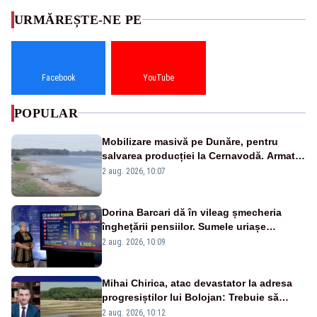
URMĂREȘTE-NE PE
Facebook
YouTube
POPULAR
Mobilizare masivă pe Dunăre, pentru
salvarea producției la Cernavodă. Armata
va detona o stâncă și va devia apa
2 aug. 2026, 10:07
fluviului - IMAGINI AERIENE
Dorina Barcari dă în vileag șmecheria
înghețării pensiilor. Sumele uriașe
pierdute de fiecare român
2 aug. 2026, 10:09
Mihai Chirica, atac devastator la adresa
progresiștilor lui Bolojan: Trebuie să
protejăm și natura, dar nu șținem omaneii
2 aug. 2026, 10:12