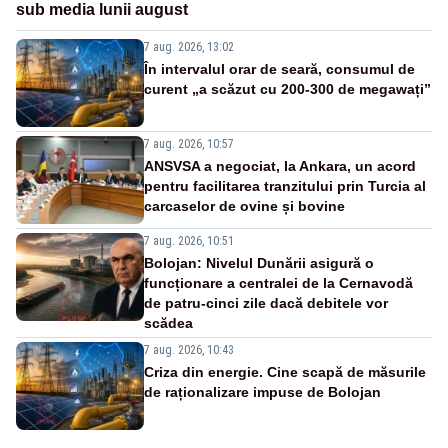
sub media lunii august
7 aug. 2026, 13:02
În intervalul orar de seară, consumul de
curent „a scăzut cu 200-300 de megawați”
7 aug. 2026, 10:57
ANSVSA a negociat, la Ankara, un acord
pentru facilitarea tranzitului prin Turcia al
carcaselor de ovine și bovine
7 aug. 2026, 10:51
Bolojan: Nivelul Dunării asigură o
funcționare a centralei de la Cernavodă
de patru-cinci zile dacă debitele vor
scădea
7 aug. 2026, 10:43
Criza din energie. Cine scapă de măsurile
de raționalizare impuse de Bolojan