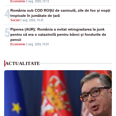
Economie
-
2 aug. 2026, 10:12
4
România sub COD ROȘU de caniculă, zile de foc și nopți
tropicale în jumătate de țară
Social
-
2 aug. 2026, 10:25
5
Piperea (AUR): România a evitat retrogradarea la junk
pentru că era o catastrofă pentru bănci și fondurile de
pensii
Economie
-
2 aug. 2026, 10:01
ACTUALITATE