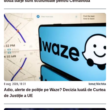
două barje sunt scufundate pentru Cernavodă
8 aug. 2026, 18:31
Ionuț Nichita
Adio, alerte de poliție pe Waze? Decizia luată de Curtea
de Justiție a UE