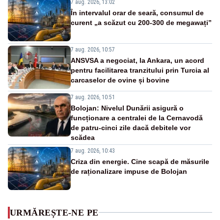
7 aug. 2026, 13:02
În intervalul orar de seară, consumul de
curent „a scăzut cu 200-300 de megawați”
7 aug. 2026, 10:57
ANSVSA a negociat, la Ankara, un acord
pentru facilitarea tranzitului prin Turcia al
carcaselor de ovine și bovine
7 aug. 2026, 10:51
Bolojan: Nivelul Dunării asigură o
funcționare a centralei de la Cernavodă
de patru-cinci zile dacă debitele vor
scădea
7 aug. 2026, 10:43
Criza din energie. Cine scapă de măsurile
de raționalizare impuse de Bolojan
URMĂREȘTE-NE PE