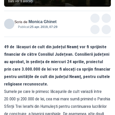
bani vor fi alocați
Monica Ghinet
Scris de
Publicat:
25 apr. 2019, 07:29
49 de lăcașuri de cult din județul Neamț vor fi sprijinite
financiar de către Consiliul Județean. Consilierii județeni
au aprobat, în ședința de miercuri 24 aprilie, proiectul
prin care 3.000.000 de lei vor fi alocați ca sprijin financiar
pentru unitățile de cult din județul Neamț, pentru cultele
religioase recunoscute.
Sumele pe care le primesc lăcașurile de cult variază între
20.000 și 200.000 de lei, cea mai mare sumă primind-o Parohia
Sfinții Trei Ierarhi din Humulești pentru continuarea lucrărilor
de construire a bisericii parohiale. De asemenea, alte două