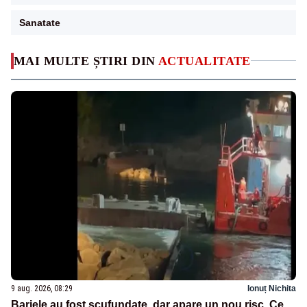
Sanatate
MAI MULTE ȘTIRI DIN
ACTUALITATE
9 aug. 2026, 08:29
Ionuț Nichita
Barjele au fost scufundate, dar apare un nou risc. Ce