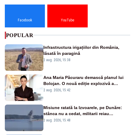
Facebook
YouTube
POPULAR
Infrastructura irigațiilor din România,
lăsată în paragină
2 aug. 2026, 15:38
Ana Maria Păcuraru demască planul lui
Bolojan. O nouă ediție explozivă a
emisiunii „Miza Zilei” la Realitatea PLUS
2 aug. 2026, 15:42
Misiune ratată la Izvoarele, pe Dunăre:
stânca nu a cedat, militarii reiau
detonările luni – VIDEO
2 aug. 2026, 15:48