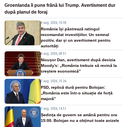
Groenlanda îi pune frână lui Trump. Avertisment dur
după planul de foraj
8 aug. 2026, 10:38
România își păstrează ratingul
recomandat investițiilor. Un semnal
pozitiv, dar și un avertisment pentru
autorități
8 aug. 2026, 08:51
Nicușor Dan, avertisment după decizia
Moody’s: „România trebuie să revină la
creștere economică”
7 aug. 2026, 15:26
PSD, replică dură pentru Bolojan:
„România este într-o situație de forță
majoră”
7 aug. 2026, 14:51
Ședința de guvern se amână pentru ora
15:00. Bolojan nu a obținut toate avizele