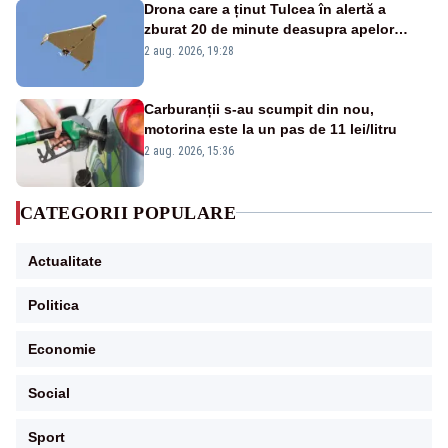
Drona care a ținut Tulcea în alertă a
zburat 20 de minute deasupra apelor
României. Au fost ridicate două F-16
2 aug. 2026, 19:28
Carburanții s-au scumpit din nou,
motorina este la un pas de 11 lei/litru
2 aug. 2026, 15:36
CATEGORII POPULARE
Actualitate
Politica
Economie
Social
Sport