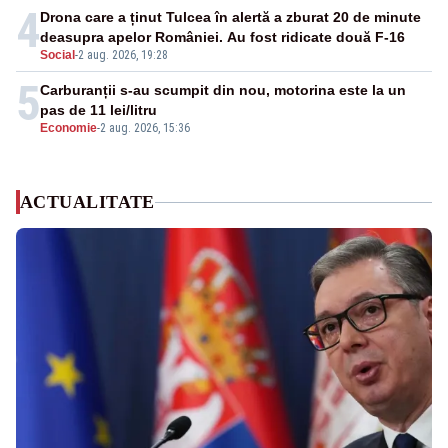
4
Drona care a ținut Tulcea în alertă a zburat 20 de minute
deasupra apelor României. Au fost ridicate două F-16
Social
-
2 aug. 2026, 19:28
5
Carburanții s-au scumpit din nou, motorina este la un
pas de 11 lei/litru
Economie
-
2 aug. 2026, 15:36
ACTUALITATE