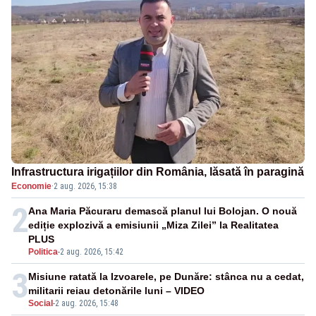
Infrastructura irigațiilor din România, lăsată în paragină
Economie
·
2 aug. 2026, 15:38
2
Ana Maria Păcuraru demască planul lui Bolojan. O nouă
ediție explozivă a emisiunii „Miza Zilei” la Realitatea
PLUS
Politica
-
2 aug. 2026, 15:42
3
Misiune ratată la Izvoarele, pe Dunăre: stânca nu a cedat,
militarii reiau detonările luni – VIDEO
Social
-
2 aug. 2026, 15:48