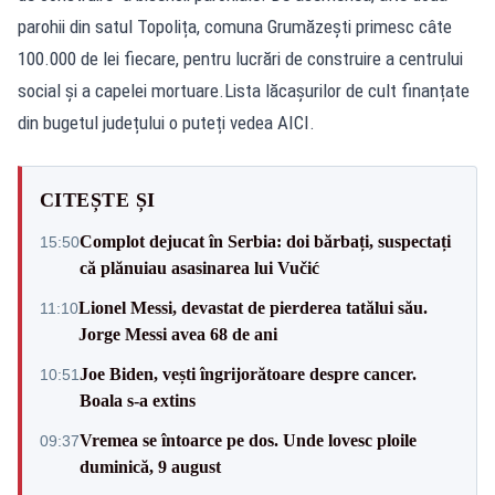
parohii din satul Topolița, comuna Grumăzești primesc câte
100.000 de lei fiecare, pentru lucrări de construire a centrului
social și a capelei mortuare.Lista lăcașurilor de cult finanțate
din bugetul județului o puteți vedea AICI.
CITEȘTE ȘI
Complot dejucat în Serbia: doi bărbați, suspectați
15:50
că plănuiau asasinarea lui Vučić
Lionel Messi, devastat de pierderea tatălui său.
11:10
Jorge Messi avea 68 de ani
Joe Biden, vești îngrijorătoare despre cancer.
10:51
Boala s-a extins
Vremea se întoarce pe dos. Unde lovesc ploile
09:37
duminică, 9 august