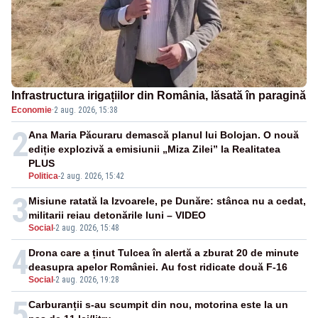
Infrastructura irigațiilor din România, lăsată în paragină
Economie
·
2 aug. 2026, 15:38
2
Ana Maria Păcuraru demască planul lui Bolojan. O nouă
ediție explozivă a emisiunii „Miza Zilei” la Realitatea
PLUS
Politica
-
2 aug. 2026, 15:42
3
Misiune ratată la Izvoarele, pe Dunăre: stânca nu a cedat,
militarii reiau detonările luni – VIDEO
Social
-
2 aug. 2026, 15:48
4
Drona care a ținut Tulcea în alertă a zburat 20 de minute
deasupra apelor României. Au fost ridicate două F-16
Social
-
2 aug. 2026, 19:28
5
Carburanții s-au scumpit din nou, motorina este la un