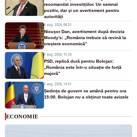
recomandat investițiilor. Un semnal
pozitiv, dar și un avertisment pentru
autorități
8 aug. 2026, 08:51
Nicușor Dan, avertisment după decizia
Moody’s: „România trebuie să revină la
creștere economică”
7 aug. 2026, 15:26
PSD, replică dură pentru Bolojan:
„România este într-o situație de forță
majoră”
7 aug. 2026, 14:51
Ședința de guvern se amână pentru ora
15:00. Bolojan nu a obținut toate avizele
ECONOMIE