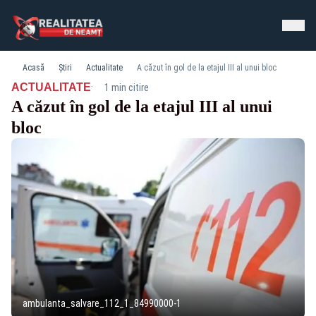
Acasă
Știri
Actualitate
A căzut în gol de la etajul III al unui bloc
·
ACTUALITATE
1 min citire
A căzut în gol de la etajul III al unui
bloc
ambulanta_salvare_112_1_84990000-1