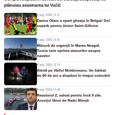
plănuiau asasinarea lui Vučić
9 aug. 2026, 13:37
Darius Olaru a spart gheața în Belgia! Gol
superb pentru Union Saint-Gilloise
9 aug. 2026, 12:45
Măsură de urgență în Marea Neagră.
Turcia cere oprirea atacurilor asupra
navelor
9 aug. 2026, 12:16
Alertă pe Vârful Moldoveanu. Un bărbat
de 80 de ani a dispărut în timpul coborârii
9 aug. 2026, 11:40
Reactorul 2, salvat pentru încă 9 zile.
Anunțul făcut de Radu Miruță