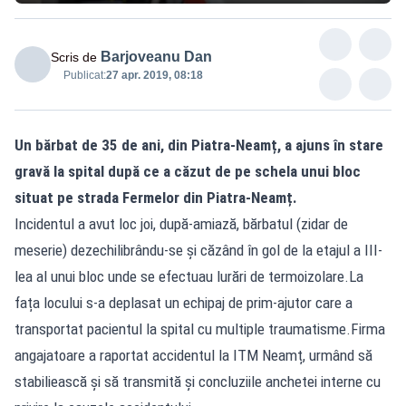
Barjoveanu Dan
Scris de
Publicat:
27 apr. 2019, 08:18
Un bărbat de 35 de ani, din Piatra-Neamț, a ajuns în stare
gravă la spital după ce a căzut de pe schela unui bloc
situat pe strada Fermelor din Piatra-Neamț.
Incidentul a avut loc joi, după-amiază, bărbatul (zidar de
meserie) dezechilibrându-se și căzând în gol de la etajul a III-
lea al unui bloc unde se efectuau lurări de termoizolare.La
fața locului s-a deplasat un echipaj de prim-ajutor care a
transportat pacientul la spital cu multiple traumatisme.Firma
angajatoare a raportat accidentul la ITM Neamț, urmând să
stabiliească și să transmită și concluziile anchetei interne cu