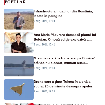
POPULAR
Infrastructura irigațiilor din România,
lăsată în paragină
2 aug. 2026, 15:38
Ana Maria Păcuraru demască planul lui
Bolojan. O nouă ediție explozivă a
emisiunii „Miza Zilei” la Realitatea PLUS
2 aug. 2026, 15:42
Misiune ratată la Izvoarele, pe Dunăre:
stânca nu a cedat, militarii reiau
detonările luni – VIDEO
2 aug. 2026, 15:48
Drona care a ținut Tulcea în alertă a
zburat 20 de minute deasupra apelor
României. Au fost ridicate două F-16
2 aug. 2026, 19:28