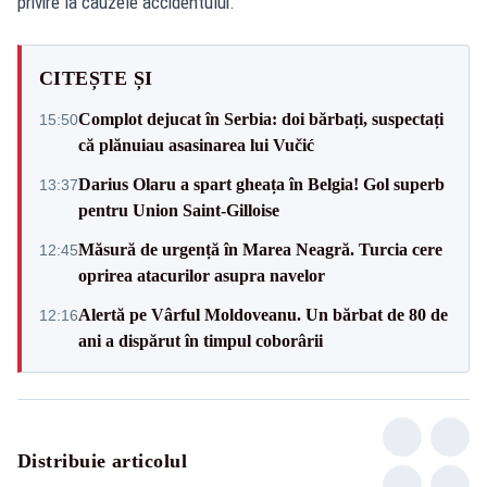
privire la cauzele accidentului.
CITEȘTE ȘI
Complot dejucat în Serbia: doi bărbați, suspectați
15:50
că plănuiau asasinarea lui Vučić
Darius Olaru a spart gheața în Belgia! Gol superb
13:37
pentru Union Saint-Gilloise
Măsură de urgență în Marea Neagră. Turcia cere
12:45
oprirea atacurilor asupra navelor
Alertă pe Vârful Moldoveanu. Un bărbat de 80 de
12:16
ani a dispărut în timpul coborârii
Distribuie articolul