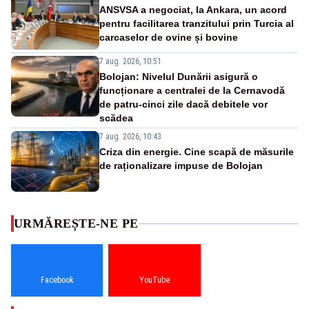
ANSVSA a negociat, la Ankara, un acord
pentru facilitarea tranzitului prin Turcia al
carcaselor de ovine și bovine
7 aug. 2026, 10:51
Bolojan: Nivelul Dunării asigură o
funcționare a centralei de la Cernavodă
de patru-cinci zile dacă debitele vor
scădea
7 aug. 2026, 10:43
Criza din energie. Cine scapă de măsurile
de raționalizare impuse de Bolojan
URMĂREȘTE-NE PE
Facebook
YouTube