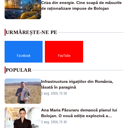
Criza din energie. Cine scapă de măsurile
de raționalizare impuse de Bolojan
URMĂREȘTE-NE PE
Facebook
YouTube
POPULAR
Infrastructura irigațiilor din România,
lăsată în paragină
2 aug. 2026, 15:38
Ana Maria Păcuraru demască planul lui
Bolojan. O nouă ediție explozivă a
emisiunii „Miza Zilei” la Realitatea PLUS
2 aug. 2026, 15:42