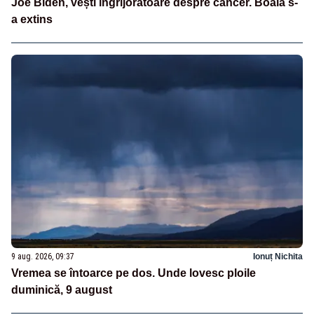
Joe Biden, vești îngrijorătoare despre cancer. Boala s-
a extins
9 aug. 2026, 09:37
Ionuț Nichita
Vremea se întoarce pe dos. Unde lovesc ploile
duminică, 9 august