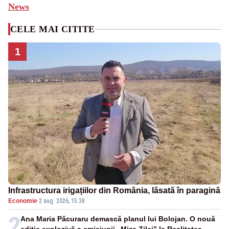
News
CELE MAI CITITE
1
Infrastructura irigațiilor din România, lăsată în paragină
Economie
·
2 aug. 2026, 15:38
2
Ana Maria Păcuraru demască planul lui Bolojan. O nouă
ediție explozivă a emisiunii „Miza Zilei” la Realitatea