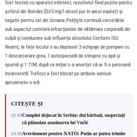
fost testați cu aparatul etilotest, rezultatul fiind pozitiv pentru
șoferul din Români (0,65 mg/l alcool pur în aerul expirat) și
negativ pentru cel din Ucraina.Polițiștii continuă cercetările
sub aspectul comiterii infracțiunilor de vătămare corporală din
culpă și conducere sub influența alcoolului.Conform ISU
Neamț, la fața locului s-au deplasat 3 echipaje de pompieri cu
1 descarcerare grea, 1 autospecială de stingere cu apă și
spumă și 1 TIM, după ce inițial s-a anunțat că ar fi o persoană
încarcerată.Traficul a fost blocat pe ambele sensuri
aproximativ o oră.
CITEȘTE ȘI
Complot dejucat în Serbia: doi bărbați, suspectați
15:50
că plănuiau asasinarea lui Vučić
Avertisment pentru NATO: Putin ar putea trimite
14:38