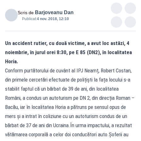
Barjoveanu Dan
Scris de
Publicat:
4 nov. 2018, 12:10
Un accident rutier, cu două victime, a avut loc astăzi, 4
noiembrie, în jurul orei 8:30, pe E 85 (DN2), în localitatea
Horia.
Conform purtătorului de cuvânt al IPJ Neamț, Robert Costan,
din primele cercetări efectuate de polițiști la fața locului s-a
stabilit faptul că un bărbat de 39 de ani, din localitatea
Români, a condus un autoturism pe DN 2, din direcția Roman –
Bacău, iar în localitatea Horia a pătruns pe sensul opus de
mers și a intrat în coliziune cu un autoturism condus de un
bărbat de 37 de ani din Ucraina.În urma impactului, a rezultat
vătămarea corporală a celor doi conducători auto.Șoferii au