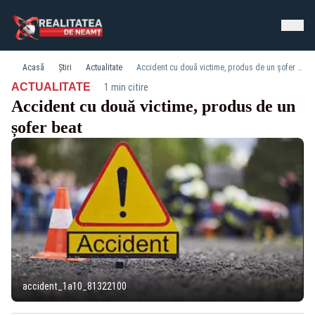
Acasă
Știri
Actualitate
Accident cu două victime, produs de un șofer beat
·
ACTUALITATE
1 min citire
Accident cu două victime, produs de un
șofer beat
accident_1a10_81322100