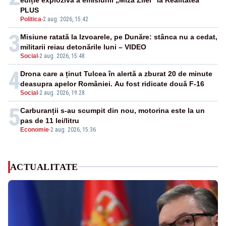
PLUS
Politica
-
2 aug. 2026, 15:42
3
Misiune ratată la Izvoarele, pe Dunăre: stânca nu a cedat,
militarii reiau detonările luni – VIDEO
Social
-
2 aug. 2026, 15:48
4
Drona care a ținut Tulcea în alertă a zburat 20 de minute
deasupra apelor României. Au fost ridicate două F-16
Social
-
2 aug. 2026, 19:28
5
Carburanții s-au scumpit din nou, motorina este la un
pas de 11 lei/litru
Economie
-
2 aug. 2026, 15:36
ACTUALITATE