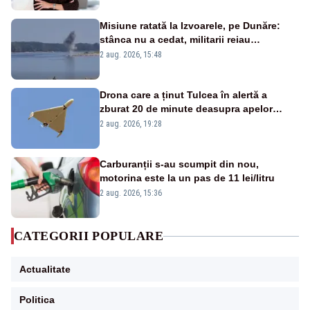
Misiune ratată la Izvoarele, pe Dunăre:
stânca nu a cedat, militarii reiau
detonările luni – VIDEO
2 aug. 2026, 15:48
Drona care a ținut Tulcea în alertă a
zburat 20 de minute deasupra apelor
României. Au fost ridicate două F-16
2 aug. 2026, 19:28
Carburanții s-au scumpit din nou,
motorina este la un pas de 11 lei/litru
2 aug. 2026, 15:36
CATEGORII POPULARE
Actualitate
Politica