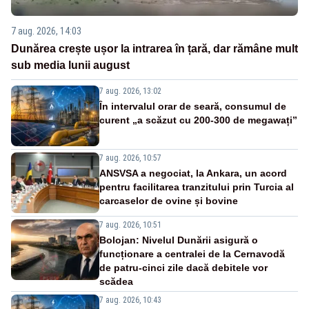
7 aug. 2026, 14:03
Dunărea crește ușor la intrarea în țară, dar rămâne mult
sub media lunii august
7 aug. 2026, 13:02
În intervalul orar de seară, consumul de
curent „a scăzut cu 200-300 de megawați”
7 aug. 2026, 10:57
ANSVSA a negociat, la Ankara, un acord
pentru facilitarea tranzitului prin Turcia al
carcaselor de ovine și bovine
7 aug. 2026, 10:51
Bolojan: Nivelul Dunării asigură o
funcționare a centralei de la Cernavodă
de patru-cinci zile dacă debitele vor
scădea
7 aug. 2026, 10:43