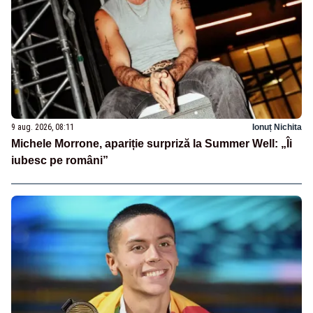
9 aug. 2026, 08:11
Ionuț Nichita
Michele Morrone, apariție surpriză la Summer Well: „Îi
iubesc pe români”