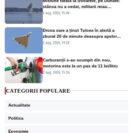
Misiune ratată la Izvoarele, pe Dunăre:
stânca nu a cedat, militarii reiau
detonările luni – VIDEO
2 aug. 2026, 15:48
Drona care a ținut Tulcea în alertă a
zburat 20 de minute deasupra apelor
României. Au fost ridicate două F-16
2 aug. 2026, 19:28
Carburanții s-au scumpit din nou,
motorina este la un pas de 11 lei/litru
2 aug. 2026, 15:36
CATEGORII POPULARE
Actualitate
Politica
Economie