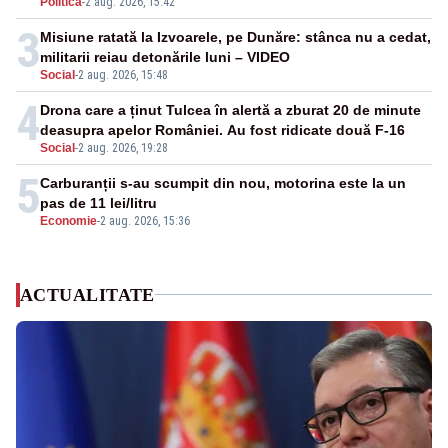
Politica
-
2 aug. 2026, 15:42
3
Misiune ratată la Izvoarele, pe Dunăre: stânca nu a cedat,
militarii reiau detonările luni – VIDEO
Social
-
2 aug. 2026, 15:48
4
Drona care a ținut Tulcea în alertă a zburat 20 de minute
deasupra apelor României. Au fost ridicate două F-16
Social
-
2 aug. 2026, 19:28
5
Carburanții s-au scumpit din nou, motorina este la un
pas de 11 lei/litru
Economie
-
2 aug. 2026, 15:36
ACTUALITATE