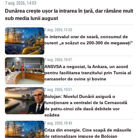
7 aug. 2026, 14:03
Dunărea crește ușor la intrarea în țară, dar rămâne mult
sub media lunii august
7 aug. 2026, 13:02
În intervalul orar de seară, consumul de
curent „a scăzut cu 200-300 de megawați”
7 aug. 2026, 10:57
ANSVSA a negociat, la Ankara, un acord
pentru facilitarea tranzitului prin Turcia al
carcaselor de ovine și bovine
7 aug. 2026, 10:51
Bolojan: Nivelul Dunării asigură o
funcționare a centralei de la Cernavodă
de patru-cinci zile dacă debitele vor
scădea
7 aug. 2026, 10:43
Criza din energie. Cine scapă de măsurile
de raționalizare impuse de Bolojan