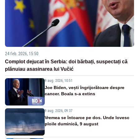
24 feb. 2026, 15:50
Complot dejucat în Serbia: doi bărbați, suspectați că
plănuiau asasinarea lui Vučić
9 aug. 2026, 10:51
Joe Biden, vești îngrijorătoare despre
cancer. Boala s-a extins
9 aug. 2026, 09:37
Vremea se întoarce pe dos. Unde lovesc
ploile duminică, 9 august