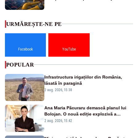
URMĂREȘTE-NE PE
Facebook
YouTube
POPULAR
Infrastructura irigațiilor din România,
lăsată în paragină
2 aug. 2026, 15:38
Ana Maria Păcuraru demască planul lui
Bolojan. O nouă ediție explozivă a
emisiunii „Miza Zilei” la Realitatea PLUS
2 aug. 2026, 15:42