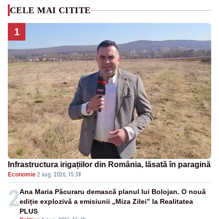
CELE MAI CITITE
1
Infrastructura irigațiilor din România, lăsată în paragină
Economie
·
2 aug. 2026, 15:38
2
Ana Maria Păcuraru demască planul lui Bolojan. O nouă
ediție explozivă a emisiunii „Miza Zilei” la Realitatea
PLUS