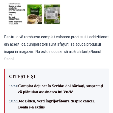
Pentru a vă rambursa complet valoarea produsului achiziționat
din acest lot, cumpărătorii sunt sfățuiți să aducă produsul
înapoi în magazin. Nu este necesar să aibă chitanța/bonul
fiscal.
CITEȘTE ȘI
Complot dejucat în Serbia: doi bărbați, suspectați
15:50
că plănuiau asasinarea lui Vučić
Joe Biden, vești îngrijorătoare despre cancer.
10:51
Boala s-a extins