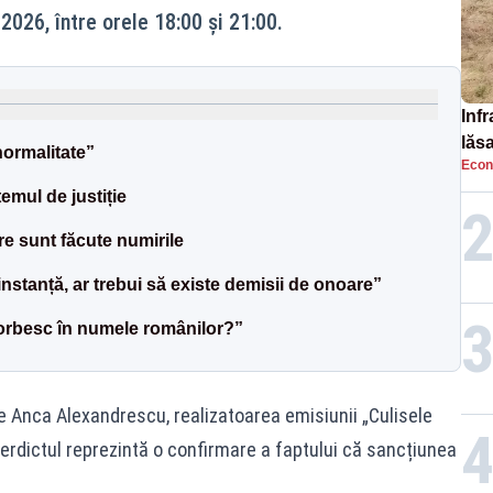
2026, între orele 18:00 și 21:00.
Infr
lăs
ormalitate”
Econ
emul de justiție
re sunt făcute numirile
instanță, ar trebui să existe demisii de onoare”
vorbesc în numele românilor?”
e Anca Alexandrescu, realizatoarea emisiunii „Culisele
 verdictul reprezintă o confirmare a faptului că sancțiunea