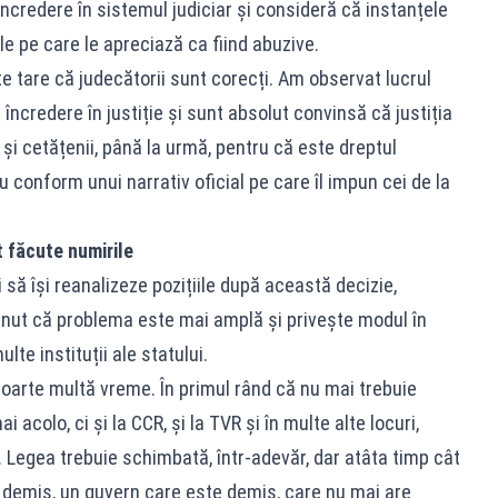
ncredere în sistemul judiciar și consideră că instanțele
e pe care le apreciază ca fiind abuzive.
e tare că judecătorii sunt corecți. Am observat lucrul
ncredere în justiție și sunt absolut convinsă că justiția
 și cetățenii, până la urmă, pentru că este dreptul
nu conform unui narrativ oficial pe care îl impun cei de la
t făcute numirile
să își reanalizeze pozițiile după această decizie,
inut că problema este mai amplă și privește modul în
te instituții ale statului.
foarte multă vreme. În primul rând că nu mai trebuie
 acolo, ci și la CCR, și la TVR și în multe alte locuri,
. Legea trebuie schimbată, într-adevăr, dar atâta timp cât
 demis, un guvern care este demis, care nu mai are