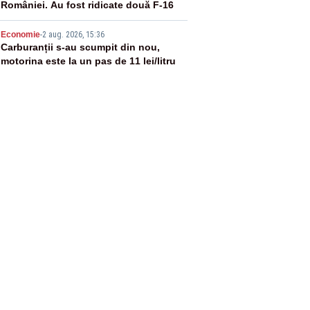
României. Au fost ridicate două F-16
5
Economie
-
2 aug. 2026, 15:36
Carburanții s-au scumpit din nou,
motorina este la un pas de 11 lei/litru