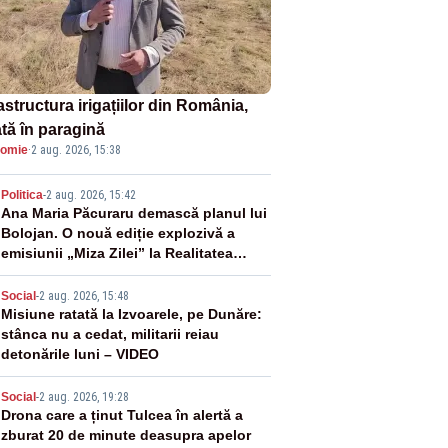
astructura irigațiilor din România,
ată în paragină
omie
·
2 aug. 2026, 15:38
2
Politica
-
2 aug. 2026, 15:42
Ana Maria Păcuraru demască planul lui
Bolojan. O nouă ediție explozivă a
emisiunii „Miza Zilei” la Realitatea
PLUS
3
Social
-
2 aug. 2026, 15:48
Misiune ratată la Izvoarele, pe Dunăre:
stânca nu a cedat, militarii reiau
detonările luni – VIDEO
4
Social
-
2 aug. 2026, 19:28
Drona care a ținut Tulcea în alertă a
zburat 20 de minute deasupra apelor