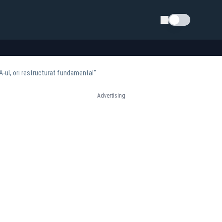
Schimba tema
A-ul, ori restructurat fundamental”
Advertising