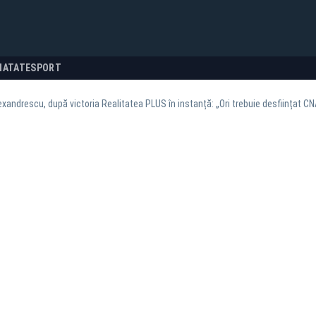
NATATE
SPORT
xandrescu, după victoria Realitatea PLUS în instanță: „Ori trebuie desființat CN