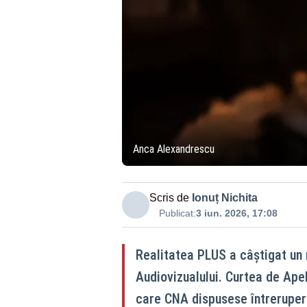
Anca Alexandrescu
Scris de
Ionuț Nichita
Publicat:
3 iun. 2026, 17:08
Realitatea PLUS a câștigat un 
Audiovizualului. Curtea de Apel
care CNA dispusese întrerupere