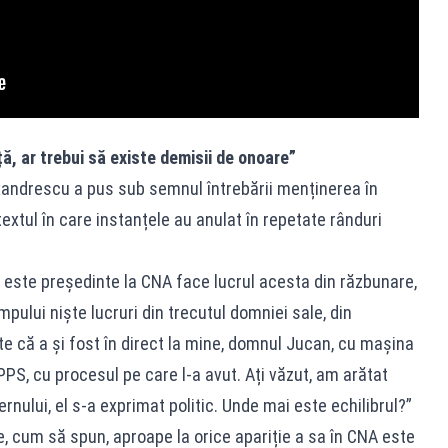
ță, ar trebui să existe demisii de onoare”
exandrescu a pus sub semnul întrebării menținerea în
extul în care instanțele au anulat în repetate rânduri
este președinte la CNA face lucrul acesta din răzbunare,
pului niște lucruri din trecutul domniei sale, din
te că a și fost în direct la mine, domnul Jucan, cu mașina
PS, cu procesul pe care l-a avut. Ați văzut, am arătat
rnului, el s-a exprimat politic. Unde mai este echilibrul?”
, cum să spun, aproape la orice apariție a sa în CNA este