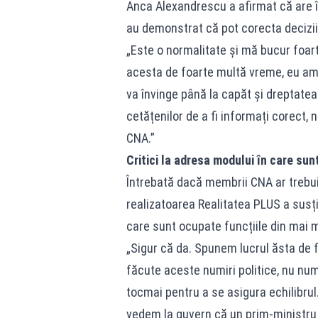
Anca Alexandrescu a afirmat că are î
au demonstrat că pot corecta deciziil
„Este o normalitate și mă bucur foart
acesta de foarte multă vreme, eu am î
va învinge până la capăt și dreptatea
cetățenilor de a fi informați corect, 
CNA.”
Critici la adresa modului în care sun
Întrebată dacă membrii CNA ar trebui 
realizatoarea Realitatea PLUS a susț
care sunt ocupate funcțiile din mai mul
„Sigur că da. Spunem lucrul ăsta de 
făcute aceste numiri politice, nu numai
tocmai pentru a se asigura echilibrul
vedem la guvern că un prim-ministru