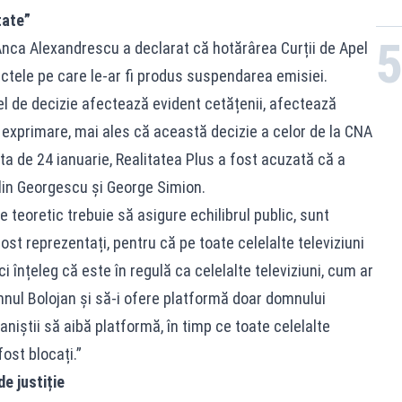
tate”
 Anca Alexandrescu a declarat că hotărârea Curții de Apel
ctele pe care le-ar fi produs suspendarea emisiei.
el de decizie afectează evident cetățenii, afectează
ă exprimare, mai ales că această decizie a celor de la CNA
ata de 24 ianuarie, Realitatea Plus a fost acuzată că a
lin Georgescu și George Simion.
e teoretic trebuie să asigure echilibrul public, sunt
st reprezentați, pentru că pe toate celelalte televiziuni
i înțeleg că este în regulă ca celelalte televiziuni, cum ar
mnul Bolojan și să-i ofere platformă doar domnului
aniștii să aibă platformă, în timp ce toate celelalte
 fost blocați.”
e justiție