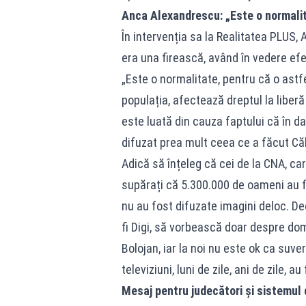
Anca Alexandrescu: „Este o normali
În intervenția sa la Realitatea PLUS,
era una firească, având în vedere efe
„Este o normalitate, pentru că o astf
populația, afectează dreptul la liber
este luată din cauza faptului că în d
difuzat prea mult ceea ce a făcut Că
Adică să înțeleg că cei de la CNA, car
supărați că 5.300.000 de oameni au fo
nu au fost difuzate imagini deloc. Dec
fi Digi, să vorbească doar despre do
Bolojan, iar la noi nu este ok ca suver
televiziuni, luni de zile, ani de zile, au
Mesaj pentru judecători și sistemul d