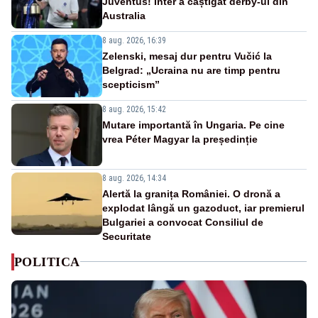
Juventus! Inter a câștigat derby-ul din
Australia
8 aug. 2026, 16:39
Zelenski, mesaj dur pentru Vučić la
Belgrad: „Ucraina nu are timp pentru
scepticism”
8 aug. 2026, 15:42
Mutare importantă în Ungaria. Pe cine
vrea Péter Magyar la președinție
8 aug. 2026, 14:34
Alertă la granița României. O dronă a
explodat lângă un gazoduct, iar premierul
Bulgariei a convocat Consiliul de
Securitate
POLITICA