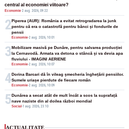
central al economiei viitoare?
Economie
·
2 aug. 2026, 09:22
2
Piperea (AUR): România a evitat retrogradarea la junk
pentru că era o catastrofă pentru bănci și fondurile de
pensii
Economie
-
2 aug. 2026, 10:01
3
Mobilizare masivă pe Dunăre, pentru salvarea producției
la Cernavodă. Armata va detona o stâncă și va devia apa
fluviului - IMAGINI AERIENE
Economie
-
2 aug. 2026, 10:07
4
Dorina Barcari dă în vileag șmecheria înghețării pensiilor.
Sumele uriașe pierdute de fiecare român
Economie
-
2 aug. 2026, 10:09
5
Dunărea a secat atât de mult încât a scos la suprafață
nave naziste din al doilea război mondial
Social
-
1 aug. 2026, 23:10
ACTUALITATE