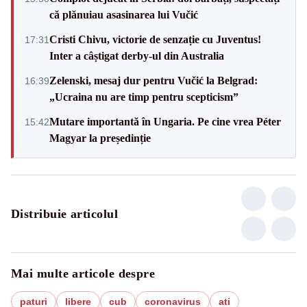
că plănuiau asasinarea lui Vučić
Cristi Chivu, victorie de senzație cu Juventus!
17:31
Inter a câștigat derby-ul din Australia
Zelenski, mesaj dur pentru Vučić la Belgrad:
16:39
„Ucraina nu are timp pentru scepticism”
Mutare importantă în Ungaria. Pe cine vrea Péter
15:42
Magyar la președinție
Distribuie articolul
Mai multe articole despre
paturi
libere
cub
coronavirus
ati