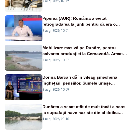
viitoare?
2 aug. 2026, 09:22
Piperea (AUR): România a evitat
retrogradarea la junk pentru că era o
catastrofă pentru bănci și fondurile de
2 aug. 2026, 10:01
pensii
Mobilizare masivă pe Dunăre, pentru
salvarea producției la Cernavodă. Armata
va detona o stâncă și va devia apa
2 aug. 2026, 10:07
fluviului - IMAGINI AERIENE
Dorina Barcari dă în vileag șmecheria
înghețării pensiilor. Sumele uriașe
pierdute de fiecare român
2 aug. 2026, 10:09
Dunărea a secat atât de mult încât a scos
la suprafață nave naziste din al doilea
război mondial
1 aug. 2026, 23:10