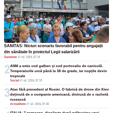
SANITAS: Niciun scenariu favorabil pentru angajații
din sănătate în proiectul Legii salarizării
Sanatate
·
31 iul. 2026, 07:29
2
ANM a emis cod galben și cod portocaliu de caniculă.
Temperaturile urcă până la 38 de grade, iar nopțile devin
tropicale
Social
-
31 iul. 2026, 07:39
3
Atac fără precedent al Rusiei. O fabrică de drone din Kiev
deținută de o companie americană, distrusă de o rachetă
rusească
Actualitate
-
31 iul. 2026, 07:40
ITALIA: 7 persoane, dispărute după prăbușirea unei