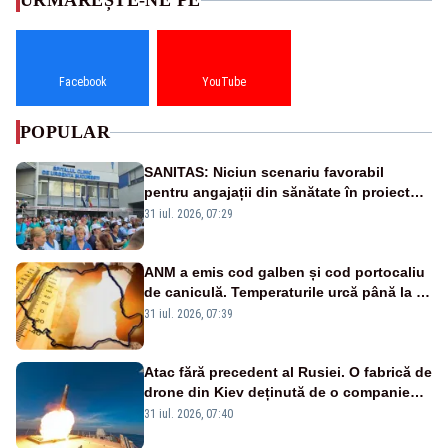
URMĂREȘTE-NE PE
Facebook
YouTube
POPULAR
SANITAS: Niciun scenariu favorabil
pentru angajații din sănătate în proiectul
Legii salarizării
31 iul. 2026, 07:29
ANM a emis cod galben și cod portocaliu
de caniculă. Temperaturile urcă până la 38
de grade, iar nopțile devin tropicale
31 iul. 2026, 07:39
Atac fără precedent al Rusiei. O fabrică de
drone din Kiev deținută de o companie
americană, distrusă de o rachetă
31 iul. 2026, 07:40
rusească