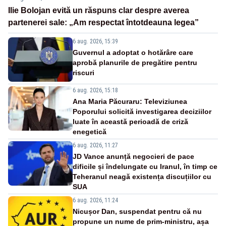
Ilie Bolojan evită un răspuns clar despre averea
partenerei sale: „Am respectat întotdeauna legea”
6 aug. 2026, 15:39
Guvernul a adoptat o hotărâre care
aprobă planurile de pregătire pentru
riscuri
6 aug. 2026, 15:18
Ana Maria Păcuraru: Televiziunea
Poporului solicită investigarea deciziilor
luate în această perioadă de criză
enegetică
6 aug. 2026, 11:27
JD Vance anunță negocieri de pace
dificile și îndelungate cu Iranul, în timp ce
Teheranul neagă existența discuțiilor cu
SUA
6 aug. 2026, 11:24
Nicușor Dan, suspendat pentru că nu
propune un nume de prim-ministru, așa