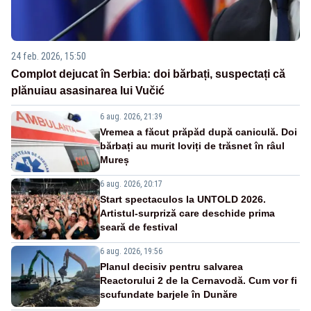
24 feb. 2026, 15:50
Complot dejucat în Serbia: doi bărbați, suspectați că
plănuiau asasinarea lui Vučić
6 aug. 2026, 21:39
Vremea a făcut prăpăd după caniculă. Doi
bărbați au murit loviți de trăsnet în râul
Mureș
6 aug. 2026, 20:17
Start spectaculos la UNTOLD 2026.
Artistul-surpriză care deschide prima
seară de festival
6 aug. 2026, 19:56
Planul decisiv pentru salvarea
Reactorului 2 de la Cernavodă. Cum vor fi
scufundate barjele în Dunăre