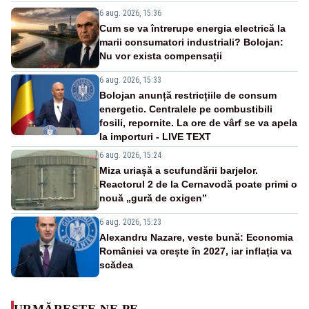
6 aug. 2026, 15:36
Cum se va întrerupe energia electrică la
marii consumatori industriali? Bolojan:
Nu vor exista compensații
6 aug. 2026, 15:33
Bolojan anunță restricțiile de consum
energetic. Centralele pe combustibili
fosili, repornite. La ore de vârf se va apela
la importuri - LIVE TEXT
6 aug. 2026, 15:24
Miza uriașă a scufundării barjelor.
Reactorul 2 de la Cernavodă poate primi o
nouă „gură de oxigen”
6 aug. 2026, 15:23
Alexandru Nazare, veste bună: Economia
României va crește în 2027, iar inflația va
scădea