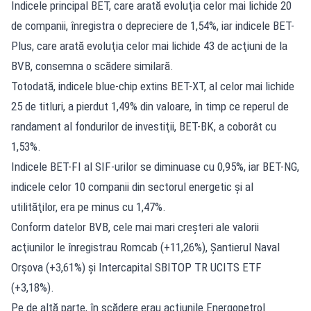
Indicele principal BET
, care arată evoluţia celor mai lichide 20
de companii, înregistra o depreciere de 1,54%, iar indicele BET-
Plus, care arată evoluţia celor mai lichide 43 de acţiuni de la
BVB, consemna o scădere similară.
Totodată, indicele blue-chip extins BET-XT, al celor mai lichide
25 de titluri, a pierdut 1,49% din valoare, în timp ce reperul de
randament al fondurilor de investiţii, BET-BK, a coborât cu
1,53%.
Indicele BET-FI al SIF-urilor se diminuase cu 0,95%, iar BET-NG,
indicele celor 10 companii din sectorul energetic şi al
utilităţilor, era pe minus cu 1,47%.
Conform datelor BVB, cele mai mari creşteri ale valorii
acţiunilor le înregistrau Romcab (+11,26%), Şantierul Naval
Orşova (+3,61%) şi Intercapital SBITOP TR UCITS ETF
(+3,18%).
Pe de altă parte, în scădere erau acţiunile Energopetrol