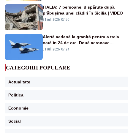
ITALIA: 7 persoane, dispărute după
prăbușirea unei clădiri în Sicilia | VIDEO
31 iul. 2026, 07:50
Alertă aeriană la graniță pentru a treia
oară în 24 de ore. Două aeronave
Eurofighter britanice au fost ridicate de la
31 iul. 2026, 07:24
sol
CATEGORII POPULARE
Actualitate
Politica
Economie
Social