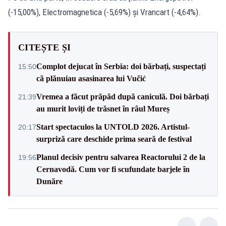
(-15,00%), Electromagnetica (-5,69%) şi Vrancart (-4,64%).
CITEȘTE ȘI
Complot dejucat în Serbia: doi bărbați, suspectați
15:50
că plănuiau asasinarea lui Vučić
Vremea a făcut prăpăd după caniculă. Doi bărbați
21:39
au murit loviți de trăsnet în râul Mureș
Start spectaculos la UNTOLD 2026. Artistul-
20:17
surpriză care deschide prima seară de festival
Planul decisiv pentru salvarea Reactorului 2 de la
19:56
Cernavodă. Cum vor fi scufundate barjele în
Dunăre