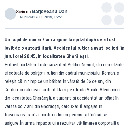
Barjoveanu Dan
Scris de
Publicat:
19 iul. 2019, 15:51
Un copil de numai 7 ani a ajuns la spital după ce a fost
lovit de o autoutilitară. Accidentul rutier a avut loc ieri, în
jurul orei 20:45, în localitatea Gherăiești.
Potrivit purtătorului de cuvânt al Poliției Neamț, din cercetările
efectuate de polițiștii rutieri din cadrul municipiului Roman, a
reieșit că în timp ce un bărbat în vârstă de 36 de ani, din
Cordun, conducea o autoutilitară pe strada Vasile Alecsandri
din localitatea Gherăești, a surprins și accidentat un băiat în
vârstă de 7 ani, din Gherăești, care s-ar fi angajat în
traversarea străzii printr-un loc nepermis și fără să se
asigure.În urma impactului a rezultat vătămarea corporală a