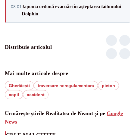
Japonia ordonă evacuări în așteptarea taifunului
08:01
Dolphin
Distribuie articolul
Mai multe articole despre
Gherăiești
traversare neregulamentara
pieton
copil
accident
Urmărește știrile Realitatea de Neamt și pe
Google
News