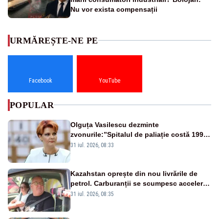
Nu vor exista compensații
URMĂREȘTE-NE PE
Facebook
YouTube
POPULAR
Olguța Vasilescu dezminte
zvonurile:”Spitalul de paliație costă 199
de milioane de euro, nu 500 de milioane”
31 iul. 2026, 08:33
Kazahstan oprește din nou livrările de
petrol. Carburanții se scumpesc accelerat,
iar românii plătesc nota de plată
31 iul. 2026, 08:35