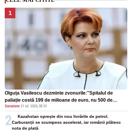
CELE MAI CITITE
1
Olguța Vasilescu dezminte zvonurile:”Spitalul de
paliație costă 199 de milioane de euro, nu 500 de
Sanatate
·
31 iul. 2026, 08:33
milioane”
2
Kazahstan oprește din nou livrările de petrol.
Carburanții se scumpesc accelerat, iar românii plătesc
nota de plată