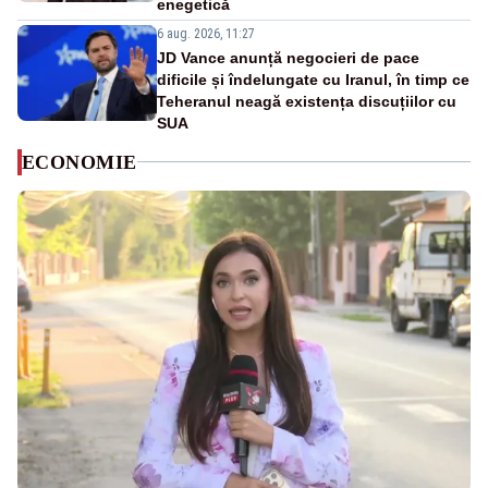
enegetică
6 aug. 2026, 11:27
JD Vance anunță negocieri de pace
dificile și îndelungate cu Iranul, în timp ce
Teheranul neagă existența discuțiilor cu
SUA
ECONOMIE