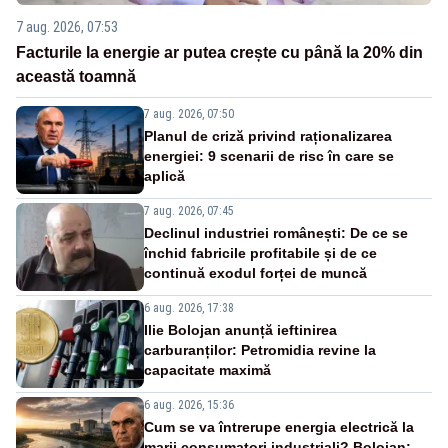
7 aug. 2026, 07:53
Facturile la energie ar putea crește cu până la 20% din
această toamnă
7 aug. 2026, 07:50
Planul de criză privind raționalizarea
energiei: 9 scenarii de risc în care se
aplică
7 aug. 2026, 07:45
Declinul industriei românești: De ce se
închid fabricile profitabile și de ce
continuă exodul forței de muncă
6 aug. 2026, 17:38
Ilie Bolojan anunță ieftinirea
carburanților: Petromidia revine la
capacitate maximă
6 aug. 2026, 15:36
Cum se va întrerupe energia electrică la
marii consumatori industriali? Bolojan: