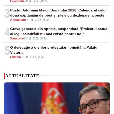
Economie
-
31 iul. 2026, 08:35
3
Postul Adormirii Maicii Domnului 2026. Calendarul celor
două săptămâni de post și zilele cu dezlegare la pește
Actualitate
-
31 iul. 2026, 08:37
4
Greva generală din spitale, suspendată.”Proiectul actual
al legii salarizării nu mai există pentru noi”
Sanatate
-
31 iul. 2026, 08:37
5
O delegație a oierilor protestatari, primită la Palatul
Victoria
Politica
-
31 iul. 2026, 08:30
ACTUALITATE