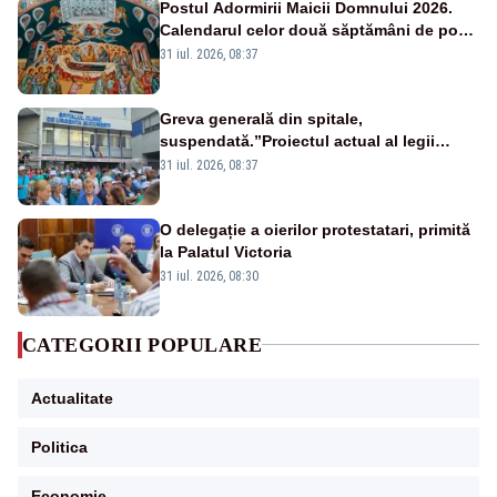
Postul Adormirii Maicii Domnului 2026.
Calendarul celor două săptămâni de post
și zilele cu dezlegare la pește
31 iul. 2026, 08:37
Greva generală din spitale,
suspendată.”Proiectul actual al legii
salarizării nu mai există pentru noi”
31 iul. 2026, 08:37
O delegație a oierilor protestatari, primită
la Palatul Victoria
31 iul. 2026, 08:30
CATEGORII POPULARE
Actualitate
Politica
Economie