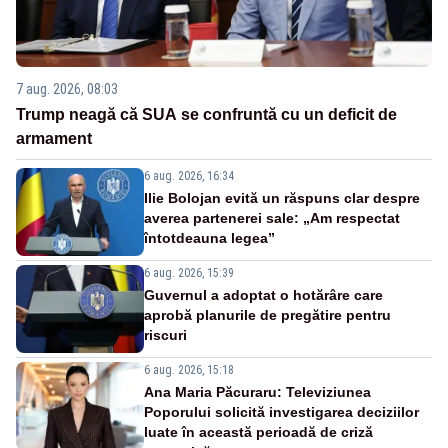
7 aug. 2026, 08:03
Trump neagă că SUA se confruntă cu un deficit de
armament
6 aug. 2026, 16:34
Ilie Bolojan evită un răspuns clar despre
averea partenerei sale: „Am respectat
întotdeauna legea”
6 aug. 2026, 15:39
Guvernul a adoptat o hotărâre care
aprobă planurile de pregătire pentru
riscuri
6 aug. 2026, 15:18
Ana Maria Păcuraru: Televiziunea
Poporului solicită investigarea deciziilor
luate în această perioadă de criză