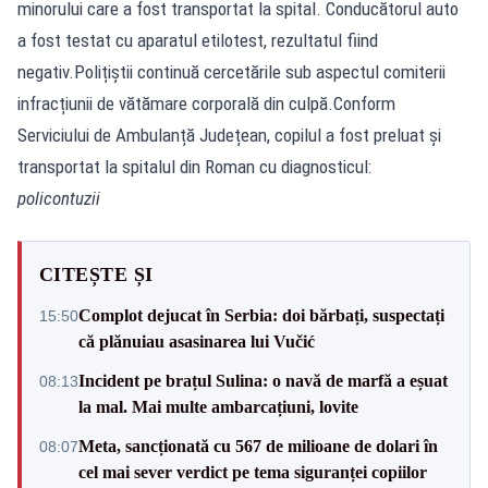
minorului care a fost transportat la spital. Conducătorul auto
a fost testat cu aparatul etilotest, rezultatul fiind
negativ.Polițiștii continuă cercetările sub aspectul comiterii
infracțiunii de vătămare corporală din culpă.Conform
Serviciului de Ambulanță Județean, copilul a fost preluat și
transportat la spitalul din Roman cu diagnosticul:
policontuzii
CITEȘTE ȘI
Complot dejucat în Serbia: doi bărbați, suspectați
15:50
că plănuiau asasinarea lui Vučić
Incident pe brațul Sulina: o navă de marfă a eșuat
08:13
la mal. Mai multe ambarcațiuni, lovite
Meta, sancționată cu 567 de milioane de dolari în
08:07
cel mai sever verdict pe tema siguranței copiilor