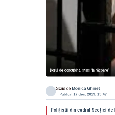
Dorul de concubină, stins ”la răcoare”
Scris de
Monica Ghinet
Publicat:
17 dec. 2019, 15:47
Polițiștii din cadrul Secției de