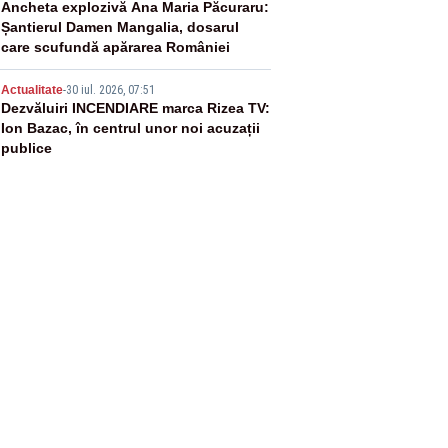
4
Ancheta explozivă Ana Maria Păcuraru:
Șantierul Damen Mangalia, dosarul
care scufundă apărarea României
5
Actualitate
-
30 iul. 2026, 07:51
Dezvăluiri INCENDIARE marca Rizea TV:
Ion Bazac, în centrul unor noi acuzații
publice