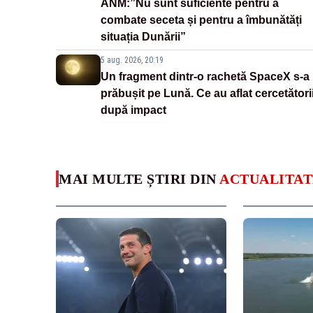
ANM:”Nu sunt suficiente pentru a
combate seceta și pentru a îmbunătăți
situația Dunării”
5 aug. 2026, 20:19
Un fragment dintr-o rachetă SpaceX s-a
prăbușit pe Lună. Ce au aflat cercetători
după impact
MAI MULTE ȘTIRI DIN
ACTUALITAT