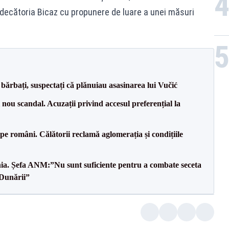
decătoria Bicaz cu propunere de luare a unei măsuri
bărbați, suspectați că plănuiau asasinarea lui Vučić
ou scandal. Acuzații privind accesul preferențial la
e pe români. Călătorii reclamă aglomerația și condițiile
mânia. Șefa ANM:”Nu sunt suficiente pentru a combate seceta
 Dunării”