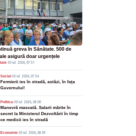
tinuă greva în Sănătate. 500 de
tale asigură doar urgențele
tate
·
30 iul. 2026, 07:51
2
Social
-
30 iul. 2026, 07:54
Fermierii ies în stradă, astăzi, în fața
Guvernului!
3
Politica
-
30 iul. 2026, 08:00
Manevră mascată. Salarii mărite în
secret la Ministerul Dezvoltării în timp
ce medicii ies în stradă
Economie
-
30 iul. 2026, 08:09