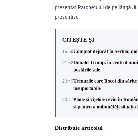
prezentat Parchetului de pe lângă Ju
preventive.
CITEȘTE ȘI
Complot dejucat în Serbia: doi 
15:50
Donald Trump, în centrul unui n
21:52
postările sale
Trenurile care îi scot din sărit
20:49
insuportabile
Ploile și vijeliile revin în Ro
20:47
și pentru a îmbunătăți situația
Distribuie articolul