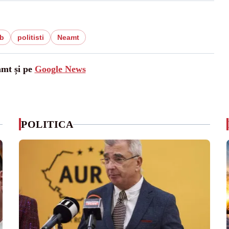
b
politisti
Neamt
amt și pe
Google News
POLITICA