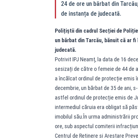
24 de ore un bărbat din Tarcău,
de instanța de judecată.
Polițiștii din cadrul Secției de Poliț
un bărbat din Tarcău, bănuit că ar fi
judecată.
Potrivit IPJ Neamț, la data de 16 decem
sesizați de către o femeie de 44 de an
a încălcat ordinul de protecție emis î
decembrie, un bărbat de 35 de ani, s-
astfel ordinul de protecție emis de J
intermediul căruia era obligat să pă
imobilul său.În urma administrării pro
ore, sub aspectul comiterii infracțiuni
Centrul de Reținere și Arestare Preven