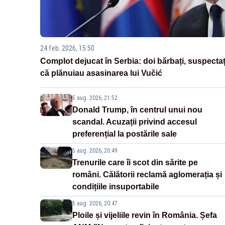
24 feb. 2026, 15:50
Complot dejucat în Serbia: doi bărbați, suspectaț
că plănuiau asasinarea lui Vučić
5 aug. 2026, 21:52
Donald Trump, în centrul unui nou
scandal. Acuzații privind accesul
preferențial la postările sale
5 aug. 2026, 20:49
Trenurile care îi scot din sărite pe
români. Călătorii reclamă aglomerația și
condițiile insuportabile
5 aug. 2026, 20:47
Ploile și vijeliile revin în România. Șefa