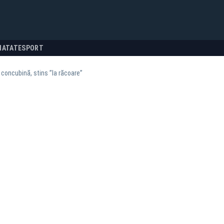
NATATE
SPORT
 concubină, stins ”la răcoare”