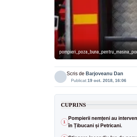
pompieri_poza_buna_pentru_masina_po
Scris de
Barjoveanu Dan
Publicat:
19 oct. 2018, 16:06
CUPRINS
Pompierii nemțeni au interveni
1
în Țibucani și Petricani.