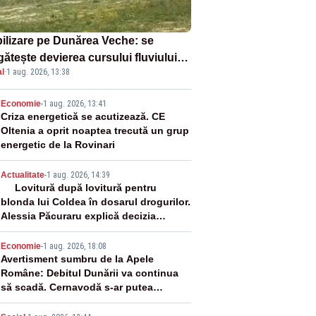
ilizare pe Dunărea Veche: se
ătește devierea cursului fluviului
l
·
1 aug. 2026, 13:38
re Cernavodă – VIDEO
2
Economie
-
1 aug. 2026, 13:41
Criza energetică se acutizează. CE
Oltenia a oprit noaptea trecută un grup
energetic de la Rovinari
3
Actualitate
-
1 aug. 2026, 14:39
Lovitură după lovitură pentru
blonda lui Coldea în dosarul drogurilor.
Alessia Păcuraru explică decizia
magistraților
4
Economie
-
1 aug. 2026, 18:08
Avertisment sumbru de la Apele
Române: Debitul Dunării va continua
să scadă. Cernavodă s-ar putea
închide în 4 zile