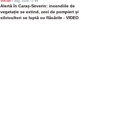
5
Social
-
1 aug. 2026, 12:44
Alertă în Caraș-Severin: incendiile de
vegetație se extind, zeci de pompieri și
silvicultori se luptă cu flăcările - VIDEO