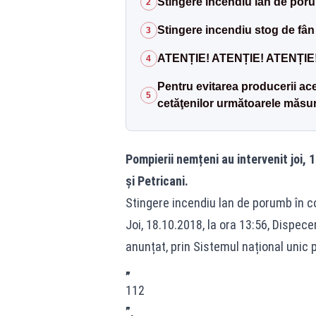
Stingere incendiu lan de por
2
Stingere incendiu stog de fân 
3
ATENȚIE! ATENȚIE! ATENȚIE
4
Pentru evitarea producerii ac
5
cetăţenilor următoarele măsur
Pompierii nemțeni au intervenit joi, 
și Petricani.
Stingere incendiu lan de porumb în c
Joi, 18.10.2018, la ora 13:56, Dispec
anunțat, prin Sistemul național unic 
„
112
”,