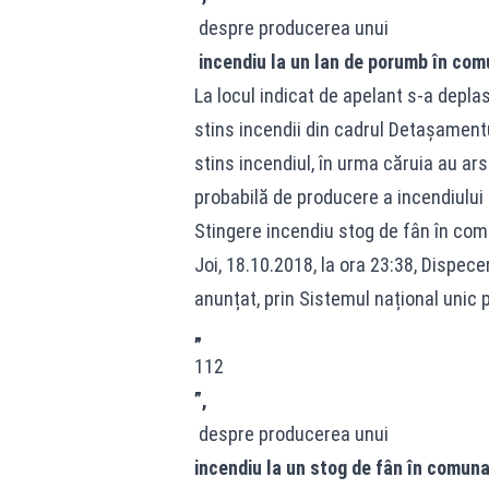
despre producerea unui
incendiu la un lan de porumb în com
La locul indicat de apelant s-a depla
stins incendii din cadrul Detașament
stins incendiul, în urma căruia au a
probabilă de producere a incendiului a
Stingere incendiu stog de fân în comu
Joi, 18.10.2018, la ora 23:38, Dispec
anunțat, prin Sistemul național unic 
„
112
”,
despre producerea unui
incendiu la un stog de fân în comuna 