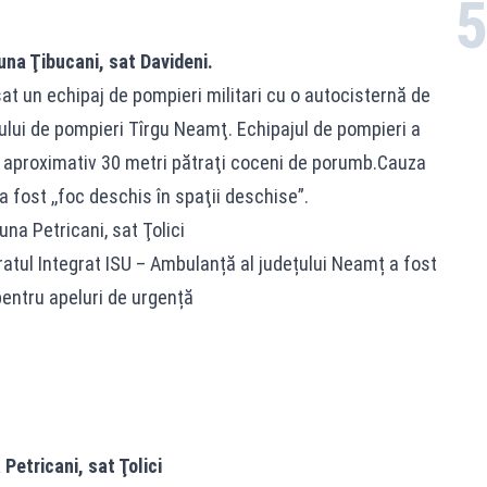
una Ţibucani, sat Davideni.
sat un echipaj de pompieri militari cu o autocisternă de
ului de pompieri Tîrgu Neamţ. Echipajul de pompieri a
rs aproximativ 30 metri pătraţi coceni de porumb.Cauza
 fost ,,foc deschis în spaţii deschise”.
na Petricani, sat Ţolici
eratul Integrat ISU – Ambulanță al județului Neamț a fost
pentru apeluri de urgență
Petricani, sat Ţolici