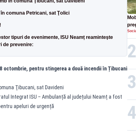
umb în comuna Ţibucani, sat Davideni
în comuna Petricani, sat Ţolici
Mob
preg
!
Socia
căt
estor tipuri de evenimente, ISU Neamț reaminteşte
i de prevenire:
18 octombrie, pentru stingerea a două incendii în Țibucani
omuna Ţibucani, sat Davideni
eratul Integrat ISU – Ambulanță al județului Neamț a fost
pentru apeluri de urgență