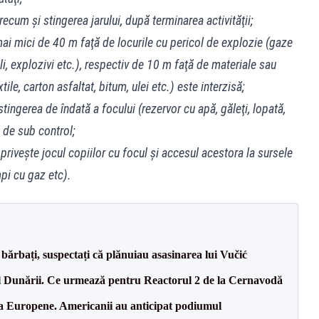
ecum şi stingerea jarului, după terminarea activităţii;
 mai mici de 40 m faţă de locurile cu pericol de explozie (gaze
li, explozivi etc.), respectiv de 10 m faţă de materiale sau
ile, carton asfaltat, bitum, ulei etc.) este interzisă;
tingerea de îndată a focului (rezervor cu apă, găleţi, lopată,
 de sub control;
priveşte jocul copiilor cu focul şi accesul acestora la sursele
mpi cu gaz etc).
bărbați, suspectați că plănuiau asasinarea lui Vučić
l Dunării. Ce urmează pentru Reactorul 2 de la Cernavodă
 la Europene. Americanii au anticipat podiumul