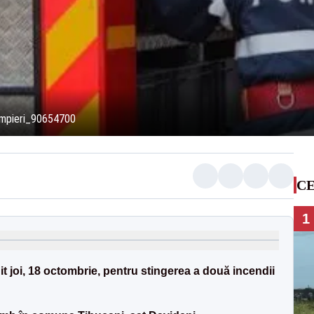
mpieri_90654700
CE
1
t joi, 18 octombrie, pentru stingerea a două incendii