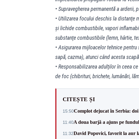
• Supravegherea permanentă a arderii, pr
• Utilizarea focului deschis la distanţe
şi lichide combustibile, vapori inflamabi
substanţe combustibile (lemn, hârtie, text
• Asigurarea mijloacelor tehnice pentru s
sapă, cazma), atunci când acesta scapă
• Responsabilizarea adulţilor în ceea ce 
de foc (chibrituri, brichete, lumânări, lă
CITEȘTE ȘI
Complot dejucat în Serbia: doi 
15:50
A doua barjă a ajuns pe fundu
11:40
David Popovici, favorit la aur
11:32