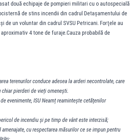
lasat două echipaje de pompieri militari cu o autospecială
ocisternă de stins incendii din cadrul Detașamentului de
 şi de un voluntar din cadrul SVSU Petricani. Forţele au
s aproximativ 4 tone de furaje.Cauza probabilă de
zarea terenurilor conduce adesea la arderi necontrolate, care
hiar pierderi de vieți omenești.
ri de evenimente, ISU Neamț reaminteşte cetăţenilor
 pericol de incendiu şi pe timp de vânt este interzisă;
ial amenajate, cu respectarea măsurilor ce se impun pentru
ătăţi;