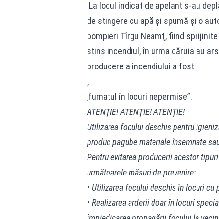
.La locul indicat de apelant s-au dep
de stingere cu apă şi spumă şi o aut
pompieri Tîrgu Neamţ, fiind sprijinite
stins incendiul, în urma căruia au ar
producere a incendiului a fost
,
,fumatul în locuri nepermise”.
ATENȚIE! ATENȚIE! ATENȚIE!
Utilizarea focului deschis pentru igieni
produc pagube materiale însemnate sau c
Pentru evitarea producerii acestor tipu
următoarele măsuri de prevenire:
• Utilizarea focului deschis în locuri cu
• Realizarea arderii doar în locuri spec
împiedicarea propagării focului la vecin