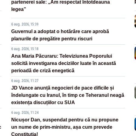
partenerei sale: „Am respectat întotdeauna
legea”
6 aug. 2026, 15:39
Guvernul a adoptat o hotărâre care aprobă
planurile de pregătire pentru riscuri
6 aug. 2026, 15:18
Ana Maria Păcuraru: Televiziunea Poporului
solicită investigarea deciziilor luate în această
perioadă de criză enegetică
6 aug. 2026, 11:27
JD Vance anunță negocieri de pace dificile și
îndelungate cu Iranul, în timp ce Teheranul neagă
existența discuțiilor cu SUA
6 aug. 2026, 11:24
Nicușor Dan, suspendat pentru că nu propune
c
un nume de prim-ministru, așa cum prevede
Constituția!