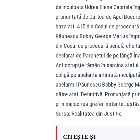
de inculpata Udrea Elena Gabriela împ
pronunţată de Curtea de Apel Bucureşt
baza art. 415 din Codul de procedură 
Păunescu Bobby George Marius împotri
din Codul de procedură penală cheltui
declarat de Parchetul de pe lângă Îna
Anticorupţie rămân în sarcina statului
obligă pe apelanta intimată inculpată
apelantul Păunescu Bobby George Mariu
către stat. Definitivă. Pronunțată prin
prin mijlocirea grefei instanței, astăz
Sursa: Realitatea din Justitie
CITEȘTE ȘI