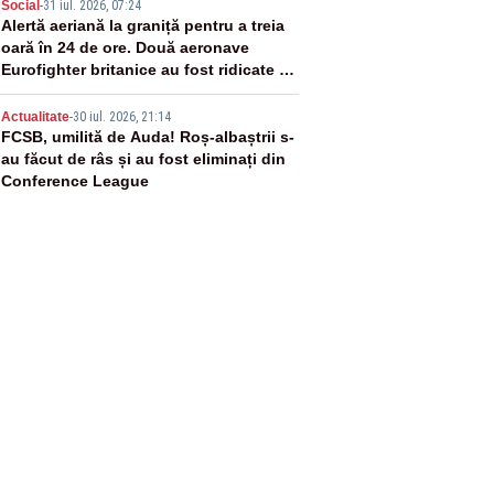
4
Social
-
31 iul. 2026, 07:24
Alertă aeriană la graniță pentru a treia
oară în 24 de ore. Două aeronave
Eurofighter britanice au fost ridicate de
la sol
5
Actualitate
-
30 iul. 2026, 21:14
FCSB, umilită de Auda! Roș-albaștrii s-
au făcut de râs și au fost eliminați din
Conference League