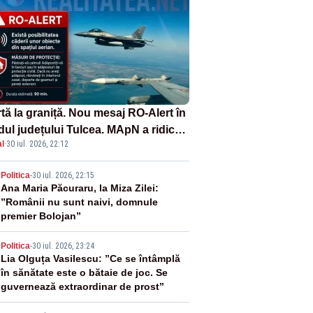
tă la graniță. Nou mesaj RO-Alert în
dul județului Tulcea. MApN a ridicat
l
·
30 iul. 2026, 22:12
la sol două avioane F-16
2
Politica
-
30 iul. 2026, 22:15
Ana Maria Păcuraru, la Miza Zilei:
”Românii nu sunt naivi, domnule
premier Bolojan”
3
Politica
-
30 iul. 2026, 23:24
Lia Olguța Vasilescu: ”Ce se întâmplă
în sănătate este o bătaie de joc. Se
guvernează extraordinar de prost”