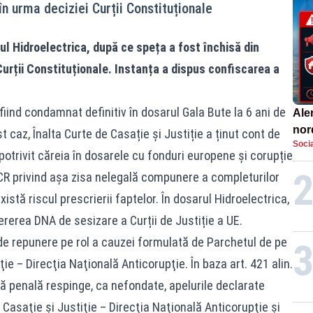
în urma deciziei Curții Constituționale
ul Hidroelectrica, după ce speța a fost închisă din
Curții Constituționale. Instanța a dispus confiscarea a
 fiind condamnat definitiv în dosarul Gala Bute la 6 ani de
Aler
nor
t caz, Înalta Curte de Casație și Justiție a ținut cont de
Socia
de 
otrivit căreia în dosarele cu fonduri europene și corupție
CCR privind așa zisa nelegală compunere a completurilor
xistă riscul prescrierii faptelor. În dosarul Hidroelectrica,
rerea DNA de sesizare a Curții de Justiție a UE.
de repunere pe rol a cauzei formulată de Parchetul de pe
ţie – Direcţia Naţională Anticorupţie. În baza art. 421 alin.
ură penală respinge, ca nefondate, apelurile declarate
 Casaţie şi Justiţie – Direcţia Naţională Anticorupţie şi