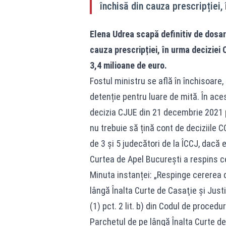
închisă din cauza prescripției, 
Elena Udrea scapă definitiv de dosar
cauza prescripției, în urma deciziei 
3,4 milioane de euro.
Fostul ministru se află în închisoare,
detenție pentru luare de mită. În aces
decizia CJUE din 21 decembrie 2021 p
nu trebuie să țină cont de deciziile 
de 3 și 5 judecători de la ÎCCJ, dacă e
Curtea de Apel București a respins ce
Minuta instanței: „Respinge cererea 
lângă Înalta Curte de Casaţie şi Justi
(1) pct. 2 lit. b) din Codul de proced
Parchetul de pe lângă Înalta Curte de