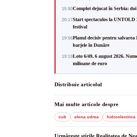
Complot dejucat în Serbia: doi 
15:50
Start spectaculos la UNTOLD 20
20:17
festival
Planul decisiv pentru salvarea
19:56
barjele în Dunăre
Loto 6/49, 6 august 2026. Nume
19:19
milioane de euro
Distribuie articolul
Mai multe articole despre
cub
elena udrea
hidroelectrica
Urmărește știrile Realitatea de Ne