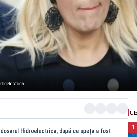
idroelectrica
CE
1
 dosarul Hidroelectrica, după ce speța a fost