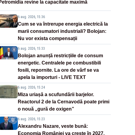
Petromidia revine la capacitate maximă
6 aug. 2026, 15:36
Cum se va întrerupe energia electrică la
marii consumatori industriali? Bolojan:
Nu vor exista compensații
6 aug. 2026, 15:33
Bolojan anunță restricțiile de consum
energetic. Centralele pe combustibili
fosili, repornite. La ore de vârf se va
apela la importuri - LIVE TEXT
6 aug. 2026, 15:24
Miza uriașă a scufundării barjelor.
Reactorul 2 de la Cernavodă poate primi
o nouă „gură de oxigen”
6 aug. 2026, 15:23
Alexandru Nazare, veste bună:
Economia României va crește în 2027,