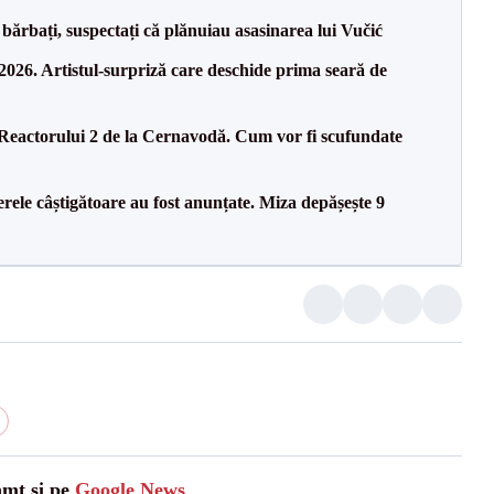
bărbați, suspectați că plănuiau asasinarea lui Vučić
26. Artistul-surpriză care deschide prima seară de
 Reactorului 2 de la Cernavodă. Cum vor fi scufundate
rele câștigătoare au fost anunțate. Miza depășește 9
amt și pe
Google News