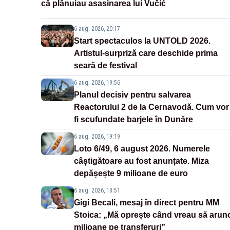
că plănuiau asasinarea lui Vučić
6 aug. 2026, 20:17
Start spectaculos la UNTOLD 2026.
Artistul-surpriză care deschide prima
seară de festival
6 aug. 2026, 19:56
Planul decisiv pentru salvarea
Reactorului 2 de la Cernavodă. Cum vor
fi scufundate barjele în Dunăre
6 aug. 2026, 19:19
Loto 6/49, 6 august 2026. Numerele
câștigătoare au fost anunțate. Miza
depășește 9 milioane de euro
6 aug. 2026, 18:51
Gigi Becali, mesaj în direct pentru MM
Stoica: „Mă oprește când vreau să arun
milioane pe transferuri”