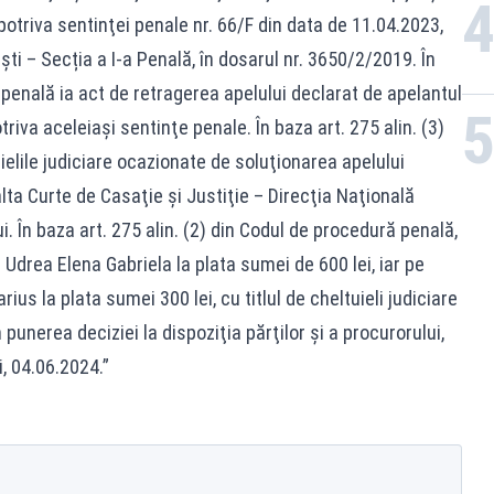
otriva sentinţei penale nr. 66/F din data de 11.04.2023,
i – Secția a I-a Penală, în dosarul nr. 3650/2/2019. În
penală ia act de retragerea apelului declarat de apelantul
va aceleiaşi sentinţe penale. În baza art. 275 alin. (3)
elile judiciare ocazionate de soluţionarea apelului
lta Curte de Casaţie şi Justiţie – Direcţia Naţională
. În baza art. 275 alin. (2) din Codul de procedură penală,
 Udrea Elena Gabriela la plata sumei de 600 lei, iar pe
s la plata sumei 300 lei, cu titlul de cheltuieli judiciare
 punerea deciziei la dispoziţia părţilor şi a procurorului,
i, 04.06.2024.”