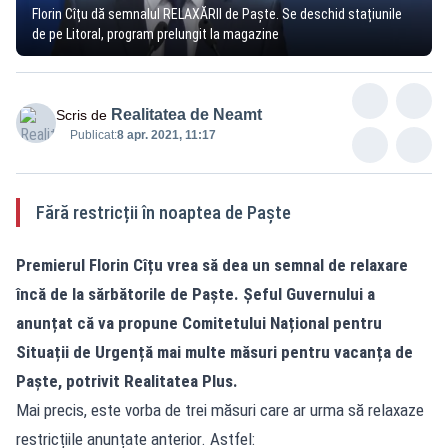
Florin Cîțu dă semnalul RELAXĂRII de Paște. Se deschid stațiunile
de pe Litoral, program prelungit la magazine
Realitatea de Neamt
Scris de
Publicat:
8 apr. 2021, 11:17
Fără restricții în noaptea de Paște
Premierul Florin Cîțu vrea să dea un semnal de relaxare
încă de la sărbătorile de Paște. Șeful Guvernului a
anunțat că va propune Comitetului Național pentru
Situații de Urgență mai multe măsuri pentru vacanța de
Paște, potrivit
Realitatea
Plus.
Mai precis, este vorba de trei măsuri care ar urma să relaxaze
restricțiile anunțate anterior. Astfel: