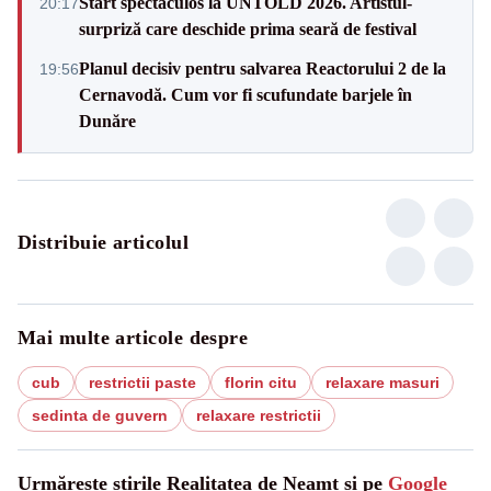
Start spectaculos la UNTOLD 2026. Artistul-
20:17
surpriză care deschide prima seară de festival
Planul decisiv pentru salvarea Reactorului 2 de la
19:56
Cernavodă. Cum vor fi scufundate barjele în
Dunăre
Distribuie articolul
Mai multe articole despre
cub
restrictii paste
florin citu
relaxare masuri
sedinta de guvern
relaxare restrictii
Urmărește știrile Realitatea de Neamt și pe
Google