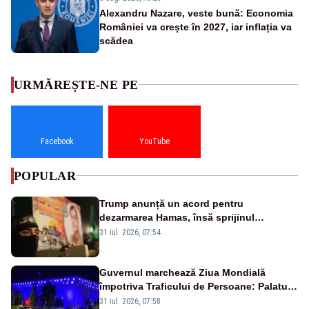
Alexandru Nazare, veste bună: Economia
României va crește în 2027, iar inflația va
scădea
URMĂREȘTE-NE PE
Facebook
YouTube
POPULAR
Trump anunță un acord pentru
dezarmarea Hamas, însă sprijinul
Israelului rămâne incert
31 iul. 2026, 07:54
Guvernul marchează Ziua Mondială
împotriva Traficului de Persoane: Palatul
Victoria, iluminat în albastru
31 iul. 2026, 07:58