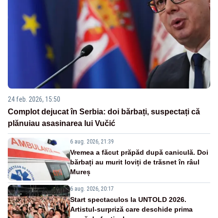
24 feb. 2026, 15:50
Complot dejucat în Serbia: doi bărbați, suspectați că
plănuiau asasinarea lui Vučić
6 aug. 2026, 21:39
Vremea a făcut prăpăd după caniculă. Doi
bărbați au murit loviți de trăsnet în râul
Mureș
6 aug. 2026, 20:17
Start spectaculos la UNTOLD 2026.
Artistul-surpriză care deschide prima