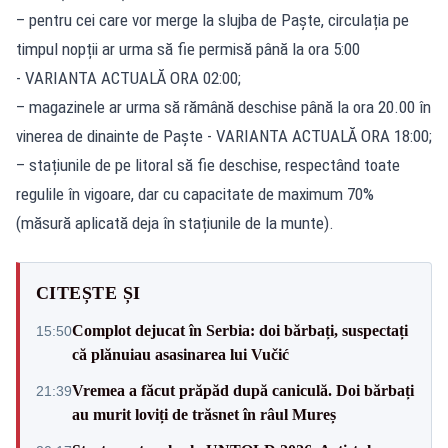
– pentru cei care vor merge la slujba de Paște, circulația pe
timpul nopții ar urma să fie permisă până la ora 5:00
- VARIANTA ACTUALĂ ORA 02:00;
– magazinele ar urma să rămână deschise până la ora 20.00 în
vinerea de dinainte de Paște - VARIANTA ACTUALĂ ORA 18:00;
– stațiunile de pe litoral să fie deschise, respectând toate
regulile în vigoare, dar cu capacitate de maximum 70%
(măsură aplicată deja în stațiunile de la munte).
CITEȘTE ȘI
Complot dejucat în Serbia: doi bărbați, suspectați
15:50
că plănuiau asasinarea lui Vučić
Vremea a făcut prăpăd după caniculă. Doi bărbați
21:39
au murit loviți de trăsnet în râul Mureș