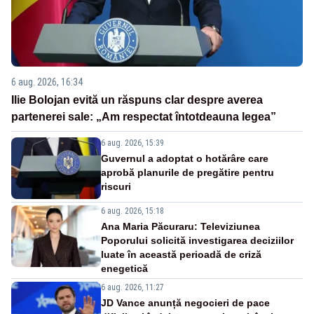
6 aug. 2026, 16:34
Ilie Bolojan evită un răspuns clar despre averea
partenerei sale: „Am respectat întotdeauna legea”
6 aug. 2026, 15:39
Guvernul a adoptat o hotărâre care
aprobă planurile de pregătire pentru
riscuri
6 aug. 2026, 15:18
Ana Maria Păcuraru: Televiziunea
Poporului solicită investigarea deciziilor
luate în această perioadă de criză
enegetică
6 aug. 2026, 11:27
JD Vance anunță negocieri de pace