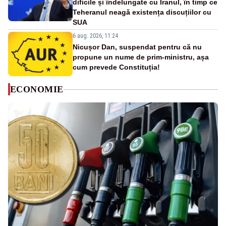
dificile și îndelungate cu Iranul, în timp ce
Teheranul neagă existența discuțiilor cu
SUA
6 aug. 2026, 11:24
Nicușor Dan, suspendat pentru că nu
propune un nume de prim-ministru, așa
cum prevede Constituția!
ECONOMIE