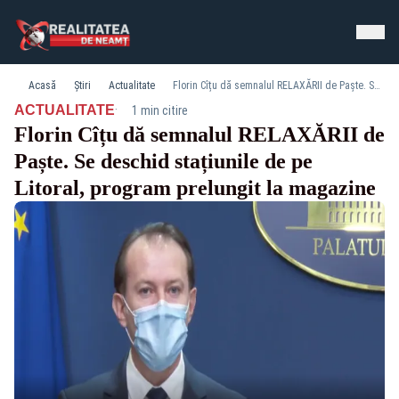
Acasă
Știri
Actualitate
Florin Cîțu dă semnalul RELAXĂRII de Paște. Se deschid stațiunile de pe Litoral, program prelungit la magazine
·
ACTUALITATE
1 min citire
Florin Cîțu dă semnalul RELAXĂRII de
Paște. Se deschid stațiunile de pe
Litoral, program prelungit la magazine