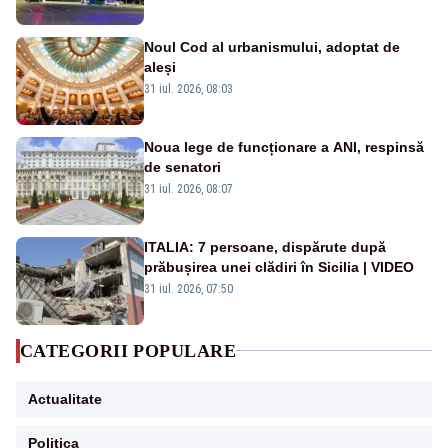
Noul Cod al urbanismului, adoptat de
aleși
31 iul. 2026, 08:03
Noua lege de funcționare a ANI, respinsă
de senatori
31 iul. 2026, 08:07
ITALIA: 7 persoane, dispărute după
prăbușirea unei clădiri în Sicilia | VIDEO
31 iul. 2026, 07:50
CATEGORII POPULARE
Actualitate
Politica