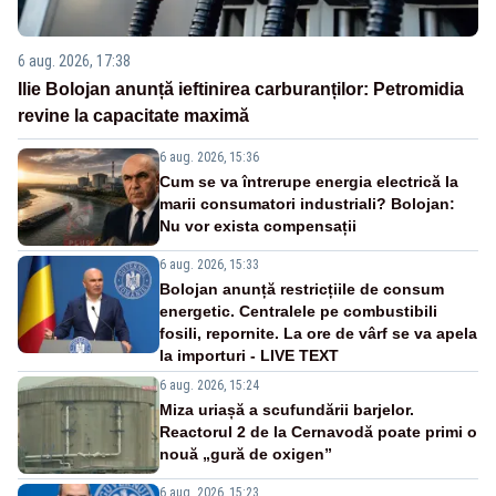
6 aug. 2026, 17:38
Ilie Bolojan anunță ieftinirea carburanților: Petromidia
revine la capacitate maximă
6 aug. 2026, 15:36
Cum se va întrerupe energia electrică la
marii consumatori industriali? Bolojan:
Nu vor exista compensații
6 aug. 2026, 15:33
Bolojan anunță restricțiile de consum
energetic. Centralele pe combustibili
fosili, repornite. La ore de vârf se va apela
la importuri - LIVE TEXT
6 aug. 2026, 15:24
Miza uriașă a scufundării barjelor.
Reactorul 2 de la Cernavodă poate primi o
nouă „gură de oxigen”
6 aug. 2026, 15:23