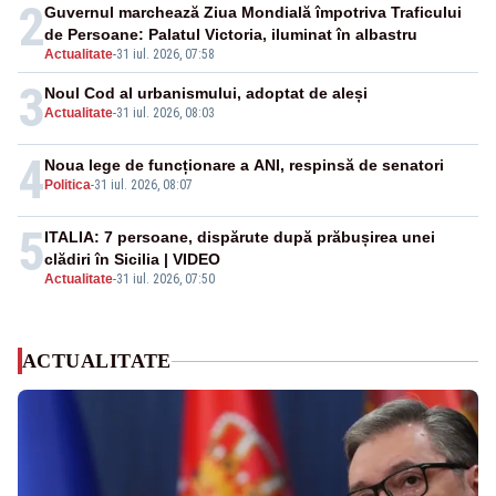
2
Guvernul marchează Ziua Mondială împotriva Traficului
de Persoane: Palatul Victoria, iluminat în albastru
Actualitate
-
31 iul. 2026, 07:58
3
Noul Cod al urbanismului, adoptat de aleși
Actualitate
-
31 iul. 2026, 08:03
4
Noua lege de funcționare a ANI, respinsă de senatori
Politica
-
31 iul. 2026, 08:07
5
ITALIA: 7 persoane, dispărute după prăbușirea unei
clădiri în Sicilia | VIDEO
Actualitate
-
31 iul. 2026, 07:50
ACTUALITATE