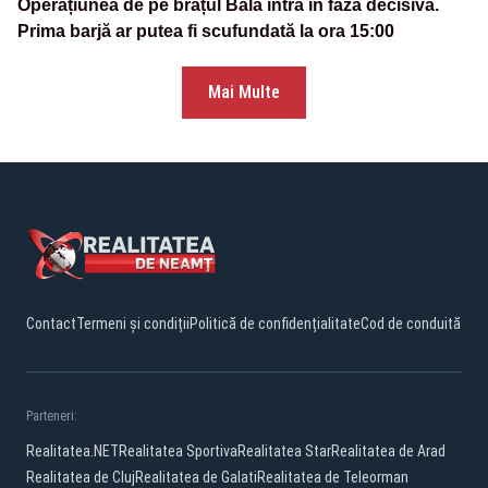
Operațiunea de pe brațul Bala intră în faza decisivă.
Prima barjă ar putea fi scufundată la ora 15:00
Mai Multe
Contact
Termeni și condiții
Politică de confidențialitate
Cod de conduită
Parteneri:
Realitatea.NET
Realitatea Sportiva
Realitatea Star
Realitatea de Arad
Realitatea de Cluj
Realitatea de Galati
Realitatea de Teleorman