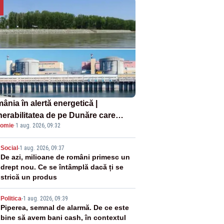
ânia în alertă energetică |
nerabilitatea de pe Dunăre care
omie
·
1 aug. 2026, 09:32
e în pericol Centrala Cernavodă era
oscută de pe vremea lui Ceaușescu
2
Social
-
1 aug. 2026, 09:37
De azi, milioane de români primesc un
drept nou. Ce se întâmplă dacă ți se
strică un produs
3
Politica
-
1 aug. 2026, 09:39
Piperea, semnal de alarmă. De ce este
bine să avem bani cash, în contextul