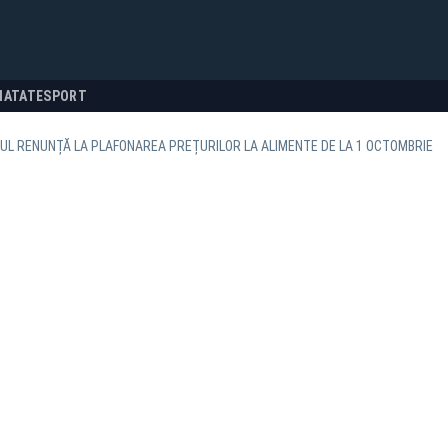
NATATE
SPORT
L RENUNȚĂ LA PLAFONAREA PREȚURILOR LA ALIMENTE DE LA 1 OCTOMBRIE