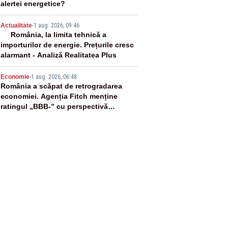
alertei energetice?
4
Actualitate
-
1 aug. 2026, 09:46
România, la limita tehnică a
importurilor de energie. Prețurile cresc
alarmant - Analiză Realitatea Plus
5
Economie
-
1 aug. 2026, 06:48
România a scăpat de retrogradarea
economiei. Agenția Fitch menține
ratingul „BBB-” cu perspectivă
negativă