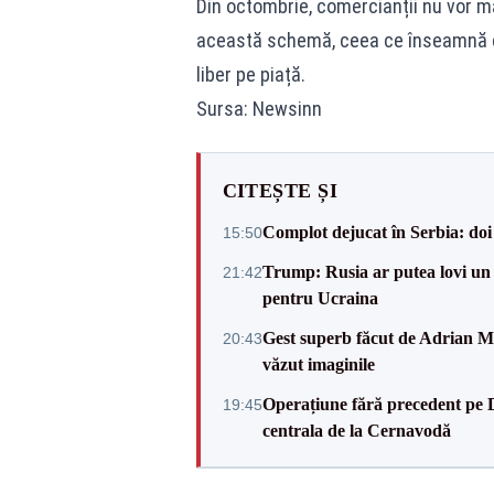
Din octombrie, comercianții nu vor ma
această schemă, ceea ce înseamnă că 
liber pe piață.
Sursa: Newsinn
CITEȘTE ȘI
Complot dejucat în Serbia: doi 
15:50
Trump: Rusia ar putea lovi un
21:42
pentru Ucraina
Gest superb făcut de Adrian Mu
20:43
văzut imaginile
Operațiune fără precedent pe 
19:45
centrala de la Cernavodă