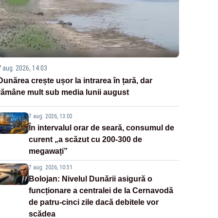
7 aug. 2026, 14:03
Dunărea crește ușor la intrarea în țară, dar
rămâne mult sub media lunii august
7 aug. 2026, 13:02
În intervalul orar de seară, consumul de
curent „a scăzut cu 200-300 de
megawați”
7 aug. 2026, 10:51
Bolojan: Nivelul Dunării asigură o
funcționare a centralei de la Cernavodă
de patru-cinci zile dacă debitele vor
scădea