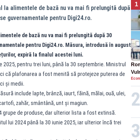
1
 la alimentele de bază nu va mai fi prelungită după
rse guvernamentale pentru Digi24.ro.
imentele de bază nu va mai fi prelungită după 30
namentale pentru Digi24.ro. Măsura, introdusă în august
rilor, expiră la finalul acestei luni.
ie 2025, pentru trei luni, până la 30 septembrie. Ministrul
Rom
Vul
tunci că plafonarea a fost menită să protejeze puterea de
Econ
pun
i și medii.
cun
ură include lapte, brânză, iaurt, făină, mălai, ouă, ulei,
cartofi, zahăr, smântână, unt și magiun.
4 grupe de produse, dar ulterior lista a fost extinsă.
ul lui 2024 până la 30 iunie 2025, iar ulterior încă trei