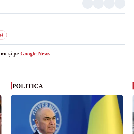
ei
amt și pe
Google News
POLITICA