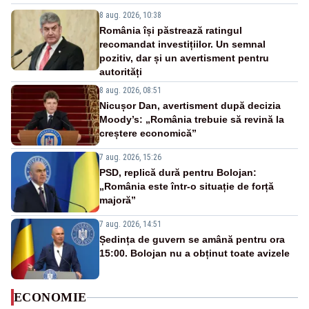
8 aug. 2026, 10:38
România își păstrează ratingul
recomandat investițiilor. Un semnal
pozitiv, dar și un avertisment pentru
autorități
8 aug. 2026, 08:51
Nicușor Dan, avertisment după decizia
Moody’s: „România trebuie să revină la
creștere economică”
7 aug. 2026, 15:26
PSD, replică dură pentru Bolojan:
„România este într-o situație de forță
majoră”
7 aug. 2026, 14:51
Ședința de guvern se amână pentru ora
15:00. Bolojan nu a obținut toate avizele
ECONOMIE