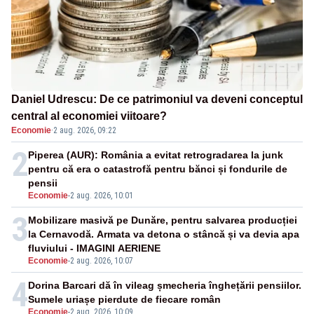
Daniel Udrescu: De ce patrimoniul va deveni conceptul
central al economiei viitoare?
Economie
·
2 aug. 2026, 09:22
2
Piperea (AUR): România a evitat retrogradarea la junk
pentru că era o catastrofă pentru bănci și fondurile de
pensii
Economie
-
2 aug. 2026, 10:01
3
Mobilizare masivă pe Dunăre, pentru salvarea producției
la Cernavodă. Armata va detona o stâncă și va devia apa
fluviului - IMAGINI AERIENE
Economie
-
2 aug. 2026, 10:07
4
Dorina Barcari dă în vileag șmecheria înghețării pensiilor.
Sumele uriașe pierdute de fiecare român
Economie
-
2 aug. 2026, 10:09