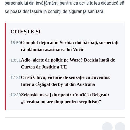
personalului din învățământ, pentru ca activitatea didactică să
se poată desfășura în condiții de siguranță sanitară.
CITEȘTE ȘI
Complot dejucat în Serbia: doi bărbați, suspectați
15:50
că plănuiau asasinarea lui Vučić
Adio, alerte de poliție pe Waze? Decizia luată de
18:31
Curtea de Justiție a UE
Cristi Chivu, victorie de senzație cu Juventus!
17:31
Inter a câștigat derby-ul din Australia
Zelenski, mesaj dur pentru Vučić la Belgrad:
16:39
„Ucraina nu are timp pentru scepticism”