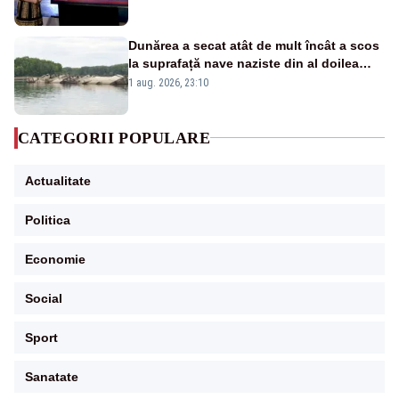
Dunărea a secat atât de mult încât a scos
la suprafață nave naziste din al doilea
război mondial
1 aug. 2026, 23:10
CATEGORII POPULARE
Actualitate
Politica
Economie
Social
Sport
Sanatate