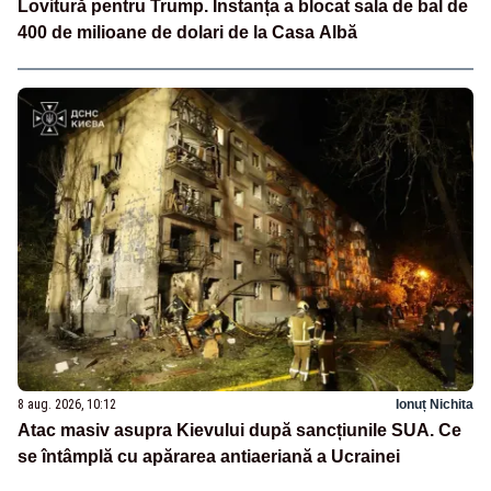
Lovitură pentru Trump. Instanța a blocat sala de bal de
400 de milioane de dolari de la Casa Albă
8 aug. 2026, 10:12
Ionuț Nichita
Atac masiv asupra Kievului după sancțiunile SUA. Ce
se întâmplă cu apărarea antiaeriană a Ucrainei