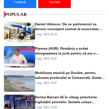
Facebook
YouTube
POPULAR
Daniel Udrescu: De ce patrimoniul va
deveni conceptul central al economiei
viitoare?
2 aug. 2026, 09:22
Piperea (AUR): România a evitat
retrogradarea la junk pentru că era o
catastrofă pentru bănci și fondurile de
2 aug. 2026, 10:01
pensii
Mobilizare masivă pe Dunăre, pentru
salvarea producției la Cernavodă. Armata
va detona o stâncă și va devia apa
2 aug. 2026, 10:07
fluviului - IMAGINI AERIENE
Dorina Barcari dă în vileag șmecheria
înghețării pensiilor. Sumele uriașe
pierdute de fiecare român
2 aug. 2026, 10:09