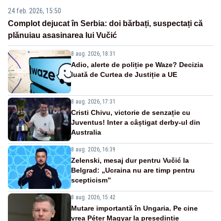
24 feb. 2026, 15:50
Complot dejucat în Serbia: doi bărbați, suspectați că
plănuiau asasinarea lui Vučić
8 aug. 2026, 18:31
Adio, alerte de poliție pe Waze? Decizia
luată de Curtea de Justiție a UE
8 aug. 2026, 17:31
Cristi Chivu, victorie de senzație cu
Juventus! Inter a câștigat derby-ul din
Australia
8 aug. 2026, 16:39
Zelenski, mesaj dur pentru Vučić la
Belgrad: „Ucraina nu are timp pentru
scepticism”
8 aug. 2026, 15:42
Mutare importantă în Ungaria. Pe cine
vrea Péter Magyar la președinție