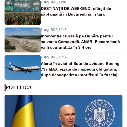
7 aug. 2026, 11:04
DESTINAȚII DE WEEKEND: sfârșit de
săptămână în București și în țară
7 aug. 2026, 10:47
Intervenție crucială pe Dunăre pentru
salvarea Cernavodă. ANAR: Fiecare barjă
va fi scufundată în 3-4 ore
7 aug. 2026, 10:39
Alertă în aviație! Sute de avioane Boeing
737 MAX, vizate de inspecții obligatorii,
după descoperirea unor fisuri în fuselaj
POLITICA