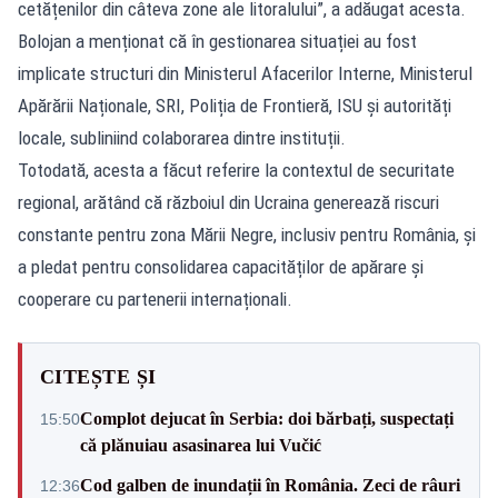
cetățenilor din câteva zone ale litoralului”, a adăugat acesta.
Bolojan a menționat că în gestionarea situației au fost
implicate structuri din Ministerul Afacerilor Interne, Ministerul
Apărării Naționale, SRI, Poliția de Frontieră, ISU și autorități
locale, subliniind colaborarea dintre instituții.
Totodată, acesta a făcut referire la contextul de securitate
regional, arătând că războiul din Ucraina generează riscuri
constante pentru zona Mării Negre, inclusiv pentru România, și
a pledat pentru consolidarea capacităților de apărare și
cooperare cu partenerii internaționali.
CITEȘTE ȘI
Complot dejucat în Serbia: doi bărbați, suspectați
15:50
că plănuiau asasinarea lui Vučić
Cod galben de inundații în România. Zeci de râuri
12:36