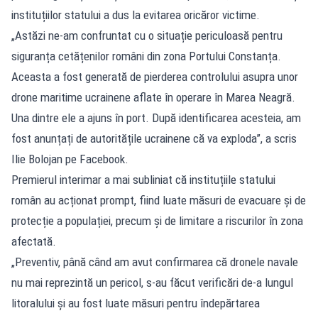
instituțiilor statului a dus la evitarea oricăror victime.
„Astăzi ne-am confruntat cu o situație periculoasă pentru
siguranța cetățenilor români din zona Portului Constanța.
Aceasta a fost generată de pierderea controlului asupra unor
drone maritime ucrainene aflate în operare în Marea Neagră.
Una dintre ele a ajuns în port. După identificarea acesteia, am
fost anunțați de autoritățile ucrainene că va exploda”, a scris
Ilie Bolojan pe Facebook.
Premierul interimar a mai subliniat că instituțiile statului
român au acționat prompt, fiind luate măsuri de evacuare și de
protecție a populației, precum și de limitare a riscurilor în zona
afectată.
„Preventiv, până când am avut confirmarea că dronele navale
nu mai reprezintă un pericol, s-au făcut verificări de-a lungul
litoralului și au fost luate măsuri pentru îndepărtarea