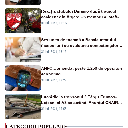
Reacția clubului Dinamo după tragicul
accident din Argeș: Un membru al staff-
ului medical a murit, antrenorul Adrian
31 iul. 2026, 13:16
Ropotan este în spital
Sesiunea de toamnă a Bacalaureatului
începe luni cu evaluarea competențelor
orale la Limba română
31 iul. 2026, 13:19
ANPC a amendat peste 1.250 de operatori
economici
31 iul. 2026, 13:22
Lucrările la tronsonul 2 Târgu Frumos–
Lețcani al A8 se amână. Anunțul CNAIR
privind atribuirea contractului
31 iul. 2026, 13:05
CATEGORII POPULARE