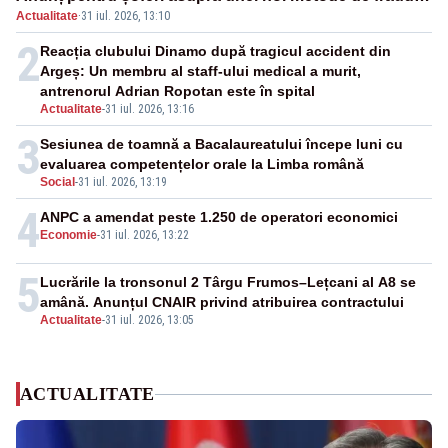
Actualitate
·
31 iul. 2026, 13:10
online
2
Reacția clubului Dinamo după tragicul accident din
Argeș: Un membru al staff-ului medical a murit,
antrenorul Adrian Ropotan este în spital
Actualitate
-
31 iul. 2026, 13:16
3
Sesiunea de toamnă a Bacalaureatului începe luni cu
evaluarea competențelor orale la Limba română
Social
-
31 iul. 2026, 13:19
4
ANPC a amendat peste 1.250 de operatori economici
Economie
-
31 iul. 2026, 13:22
5
Lucrările la tronsonul 2 Târgu Frumos–Lețcani al A8 se
amână. Anunțul CNAIR privind atribuirea contractului
Actualitate
-
31 iul. 2026, 13:05
ACTUALITATE