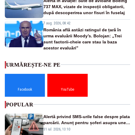
Alertă în aviație! Sute de avioane Boeing
737 MAX, vizate de inspecții obligatorii,
după descoperirea unor fisuri în fuselaj
7 aug. 2026, 08:42
România află astăzi ratingul de țară în
urma evaluării Moody’s. Bolojan: „Trei
sunt factorii-cheie care stau la baza
acestor evaluări”
URMĂREȘTE-NE PE
Facebook
YouTube
POPULAR
Alertă privind SMS-urile false despre plata
parcării. Anunț pentru șoferi asupra unei
noi metode de fraudă online
31 iul. 2026, 13:10