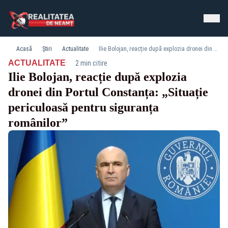
Acasă
Știri
Actualitate
Ilie Bolojan, reacție după explozia dronei din Portul Constanța: „Situație periculoasă pentru siguranța românilor”
·
ACTUALITATE
2 min citire
Ilie Bolojan, reacție după explozia
dronei din Portul Constanța: „Situație
periculoasă pentru siguranța
românilor”