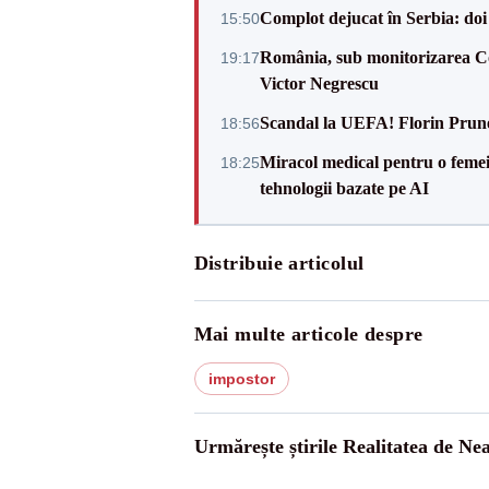
Complot dejucat în Serbia: doi 
15:50
România, sub monitorizarea Com
19:17
Victor Negrescu
Scandal la UEFA! Florin Prune
18:56
Miracol medical pentru o femeie
18:25
tehnologii bazate pe AI
Distribuie articolul
Mai multe articole despre
impostor
Urmărește știrile Realitatea de Ne