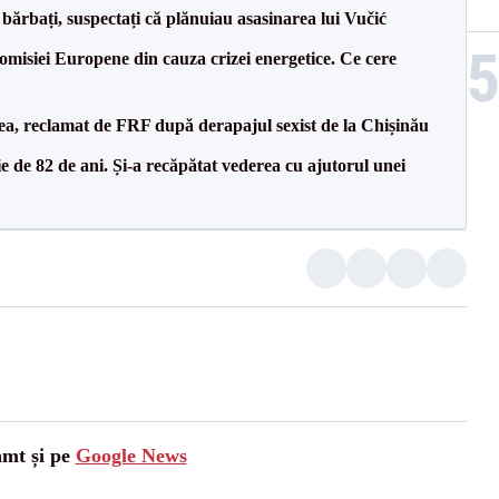
bărbați, suspectați că plănuiau asasinarea lui Vučić
isiei Europene din cauza crizei energetice. Ce cere
a, reclamat de FRF după derapajul sexist de la Chișinău
 de 82 de ani. Și-a recăpătat vederea cu ajutorul unei
amt și pe
Google News