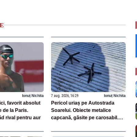
E
Ionuț Nichita
7 aug. 2026, 16:29
Ionuț Nichita
i, favorit absolut
Pericol uriaș pe Autostrada
 de la Paris.
Soarelui. Obiecte metalice
ăd rival pentru aur
capcană, găsite pe carosabil.
Avertisment CNAIR