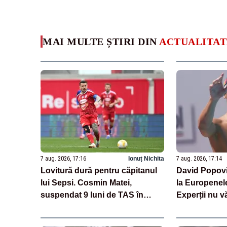
MAI MULTE ȘTIRI DIN
ACTUALITAT
7 aug. 2026, 17:16
Ionuț Nichita
7 aug. 2026, 17:14
Lovitură dură pentru căpitanul
David Popovic
lui Sepsi. Cosmin Matei,
la Europenele
suspendat 9 luni de TAS în
Experții nu v
cazul de dopaj