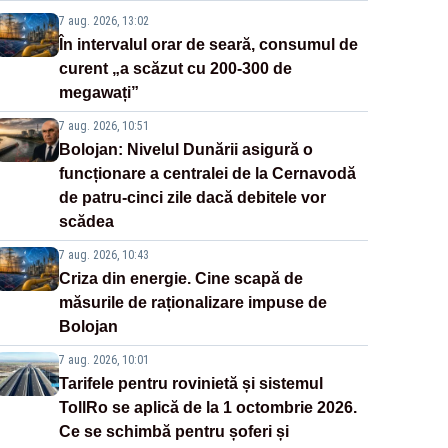
7 aug. 2026, 13:02
În intervalul orar de seară, consumul de
curent „a scăzut cu 200-300 de
megawați”
7 aug. 2026, 10:51
Bolojan: Nivelul Dunării asigură o
funcționare a centralei de la Cernavodă
de patru-cinci zile dacă debitele vor
scădea
7 aug. 2026, 10:43
Criza din energie. Cine scapă de
măsurile de raționalizare impuse de
Bolojan
7 aug. 2026, 10:01
Tarifele pentru rovinietă și sistemul
TollRo se aplică de la 1 octombrie 2026.
Ce se schimbă pentru șoferi și