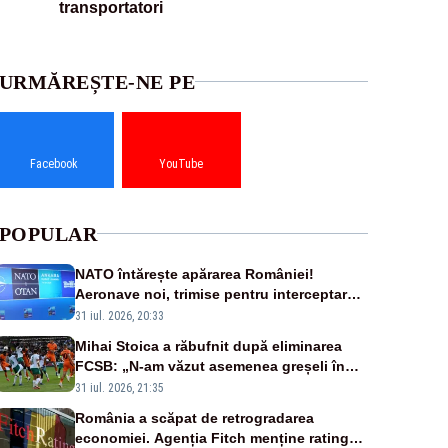
transportatori
URMĂREȘTE-NE PE
Facebook
YouTube
POPULAR
NATO întărește apărarea României!
Aeronave noi, trimise pentru interceptarea
și distrugerea dronelor
31 iul. 2026, 20:33
Mihai Stoica a răbufnit după eliminarea
FCSB: „N-am văzut asemenea greșeli în
190 de meciuri europene”
31 iul. 2026, 21:35
România a scăpat de retrogradarea
economiei. Agenția Fitch menține ratingul