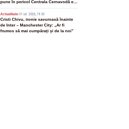
pune în pericol Centrala Cernavodă era
cunoscută de pe vremea lui Ceaușescu
5
Actualitate
-
31 iul. 2026, 19:35
Cristi Chivu, ironie savuroasă înainte
de Inter – Manchester City: „Ar fi
frumos să mai cumpărați și de la noi”