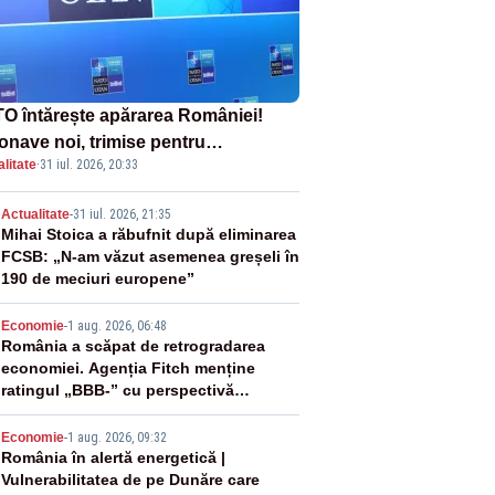
O întărește apărarea României!
onave noi, trimise pentru
litate
·
31 iul. 2026, 20:33
erceptarea și distrugerea dronelor
2
Actualitate
-
31 iul. 2026, 21:35
Mihai Stoica a răbufnit după eliminarea
FCSB: „N-am văzut asemenea greșeli în
190 de meciuri europene”
3
Economie
-
1 aug. 2026, 06:48
România a scăpat de retrogradarea
economiei. Agenția Fitch menține
ratingul „BBB-” cu perspectivă
negativă
4
Economie
-
1 aug. 2026, 09:32
România în alertă energetică |
Vulnerabilitatea de pe Dunăre care