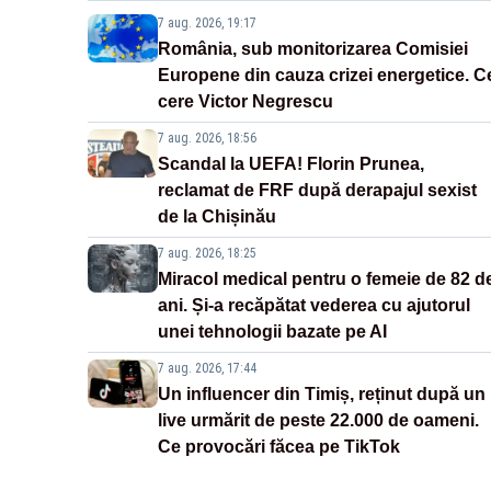
7 aug. 2026, 19:17
România, sub monitorizarea Comisiei
Europene din cauza crizei energetice. C
cere Victor Negrescu
7 aug. 2026, 18:56
Scandal la UEFA! Florin Prunea,
reclamat de FRF după derapajul sexist
de la Chișinău
7 aug. 2026, 18:25
Miracol medical pentru o femeie de 82 d
ani. Și-a recăpătat vederea cu ajutorul
unei tehnologii bazate pe AI
7 aug. 2026, 17:44
Un influencer din Timiș, reținut după un
live urmărit de peste 22.000 de oameni.
Ce provocări făcea pe TikTok