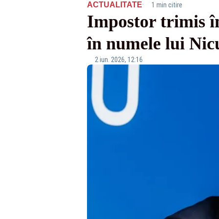
·
ACTUALITATE
1 min citire
Impostor trimis în
în numele lui Ni
2 iun. 2026, 12:16