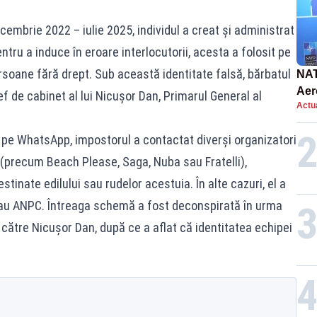
ecembrie 2022 – iulie 2025, individul a creat și administrat
tru a induce în eroare interlocutorii, acesta a folosit pe
 persoane fără drept. Sub această identitate falsă, bărbatul
NAT
Aer
f de cabinet al lui Nicușor Dan, Primarul General al
Actua
int
i pe WhatsApp, impostorul a contactat diverși organizatori
 (precum Beach Please, Saga, Nuba sau Fratelli),
destinate edilului sau rudelor acestuia. În alte cazuri, el a
au ANPC. Întreaga schemă a fost deconspirată în urma
către Nicușor Dan, după ce a aflat că identitatea echipei