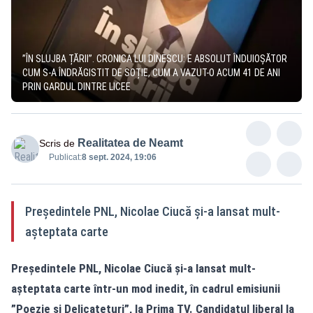
”ÎN SLUJBA ȚĂRII”. CRONICA LUI DINESCU: E ABSOLUT ÎNDUIOȘĂTOR
CUM S-A ÎNDRĂGISTIT DE SOȚIE, CUM A VAZUT-O ACUM 41 DE ANI
PRIN GARDUL DINTRE LICEE
Realitatea de Neamt
Scris de
Publicat:
8 sept. 2024, 19:06
Președintele PNL, Nicolae Ciucă și-a lansat mult-
așteptata carte
Președintele PNL,
Nicolae Ciucă
și-a lansat mult-
așteptata carte într-un mod inedit, în cadrul emisiunii
”Poezie și Delicatețuri”, la Prima TV. Candidatul liberal la