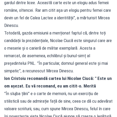
gardul dintre licee. Această carte este un elogiu adus femeii
române, oltencei. Rar am citit așa un elogiu pentru femei care
devin un fel de Calea Lactee a identității”, a mărturisit Mircea
Dinescu.
Totodată, gazda emisiunii a menționat faptul că, dintre toți
candidații la prezidențiale, Nicolae Ciucă este singurul care are
o meserie și o carieră de militar exemplară. Acesta a
remarcat, de asemenea, echilibrul și bunul-simț al
președintelui PNL. ”În particular, domnul general este și mai
simpatic”, a recunoscut Mircea Dinescu.
Ion Cristoiu recomandă cartea lui Nicolae Ciucă: " Este un
om așezat. Eu vă recomand, eu am citit-o. Merită
”În slujba țării” e o carte de memorii, nu un exercițiu de
stilistică sau de admirație față de sine, ceea ce dă cu adevărat
valoare scriiturii, sau, cum spune Mircea Dinescu, felul în care
își povestește viața Nicolae Ciucă ajunge să creeze o legătură