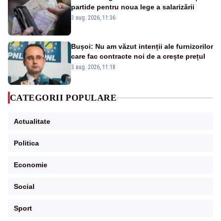
partide pentru noua lege a salarizării
3 aug. 2026, 11:36
Bușoi: Nu am văzut intenții ale furnizorilor
care fac contracte noi de a crește prețul
3 aug. 2026, 11:18
CATEGORII POPULARE
Actualitate
Politica
Economie
Social
Sport