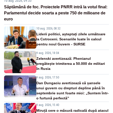
10 aug. 2026, 09:33
Săptămână de foc. Proiectele PNRR intră la votul final:
Parlamentul decide soarta a peste 750 de milioane de
euro
10 aug. 2026, 08:32
Liderii politici, așteptați zilele următoare
la Cotroceni. Scenariile luate în calcul
pentru noul Guvern - SURSE
9 aug. 2026, 18:04
Zelenski avertizează: Phenianul
pregătește trimiterea a 50.000 de militari
în Rusia
9 aug. 2026, 17:50
Dan Dungaciu avertizează că șansele
unui guvern cu drepturi depline până în
septembrie sunt foarte mici: „Suntem într-
o furtună perfectă”
9 aug. 2026, 15:40
Miruță cere o măsură radicală după atacul