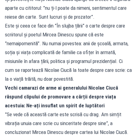
aparte cu cititorul: ”nu ți-l poate da nimeni, sentimentul care
reiese din carte. Sunt lucruri și de prozator”.
Este și ceea ce face din ”În slujba țării” o carte despre care
scriitorul și poetul Mircea Dinescu spune că este
”nemaipomenită”. Nu numai povestea: anii de școală, armata,
soția și viața complicată de familie ca ofițer în armată,
misiunile în afara țării, politica și programul prezidențial. Ci
cum se raportează Nicolae Ciucă la toate despre care scrie: ca
la o viață trăită, nu doar povestită.
Vechi camarazi de arme ai generalului Nicolae Ciucă
răspund clipului de promovare a cărții despre viața
acestuia: Ne-ați insuflat un spirit de luptători
”Se vede că această carte este scrisă cu drag. Am simțit
vibrația unuia care scrie cu sinceritate despre sine”, a
concluzionat Mircea Dinescu despre cartea lui Nicolae Ciucă.