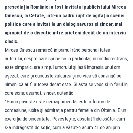
președinția României a fost invitatul publicistului Mircea
Dinescu, la Cetate, într-un cadru rupt de agitația scenei
politice care a invitat la un dialog savuros și sincer, mai
apropiat de o discuție între prieteni decât de un interviu
clasic.
Mircea Dinescu remarcă în primul rând personalitatea
autorului, despre care spune că în particular, în mediu restrâns,
este simpatic, are simțul umorului și lasă impresia unui om
așezat, care-și cunoaște valoarea și nu vrea să convingă pe
nimeni că ar fi altceva decât este. Și asta se vede și în felul în
care scrie: asumat, sincer, autentic.
”Prima poveste este nemaipomenită, este o formă de
confesiune, iubire și admirația pentru femeile din Oltenia. E un
exercițiu de sinceritate. Povestește, absolut înduioșător cum
s-a îndrăgostit de soție, cum a văzut-o acum 41 de ani prin