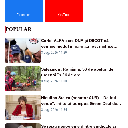
Facebook
YouTube
POPULAR
Cartel ALFA cere DNA și DIICOT să
verifice modul în care au fost închise
centralele pe cărbune
3 aug. 2026, 11:29
Salvamont România, 56 de apeluri de
urgență în 24 de ore
3 aug. 2026, 11:33
Niculina Stelea (senator AUR): „Delirul
verde”, intitulat pompos Green Deal de
către Bruxelles, este în mare măsură
3 aug. 2026, 11:34
vinovat de prezumtiva apocalipsă
energetică”
Se reiau negocierile dintre sindicate și