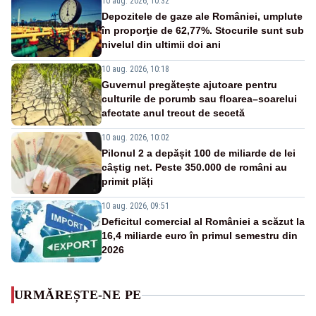
10 aug. 2026, 10:32
Depozitele de gaze ale României, umplute
în proporţie de 62,77%. Stocurile sunt sub
nivelul din ultimii doi ani
10 aug. 2026, 10:18
Guvernul pregătește ajutoare pentru
culturile de porumb sau floarea–soarelui
afectate anul trecut de secetă
10 aug. 2026, 10:02
Pilonul 2 a depășit 100 de miliarde de lei
câștig net. Peste 350.000 de români au
primit plăți
10 aug. 2026, 09:51
Deficitul comercial al României a scăzut la
16,4 miliarde euro în primul semestru din
2026
URMĂREȘTE-NE PE