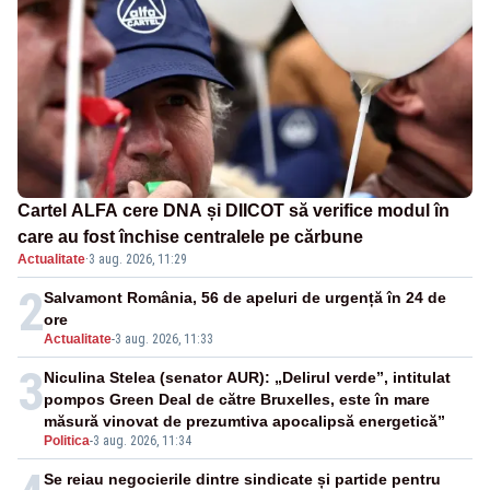
Cartel ALFA cere DNA și DIICOT să verifice modul în
care au fost închise centralele pe cărbune
Actualitate
·
3 aug. 2026, 11:29
2
Salvamont România, 56 de apeluri de urgență în 24 de
ore
Actualitate
-
3 aug. 2026, 11:33
3
Niculina Stelea (senator AUR): „Delirul verde”, intitulat
pompos Green Deal de către Bruxelles, este în mare
măsură vinovat de prezumtiva apocalipsă energetică”
Politica
-
3 aug. 2026, 11:34
Se reiau negocierile dintre sindicate și partide pentru