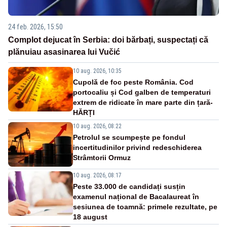
24 feb. 2026, 15:50
Complot dejucat în Serbia: doi bărbați, suspectați că
plănuiau asasinarea lui Vučić
10 aug. 2026, 10:35
Cupolă de foc peste România. Cod
portocaliu și Cod galben de temperaturi
extrem de ridicate în mare parte din țară-
HĂRȚI
10 aug. 2026, 08:22
Petrolul se scumpește pe fondul
incertitudinilor privind redeschiderea
Strâmtorii Ormuz
10 aug. 2026, 08:17
Peste 33.000 de candidați susțin
examenul național de Bacalaureat în
sesiunea de toamnă: primele rezultate, pe
18 august