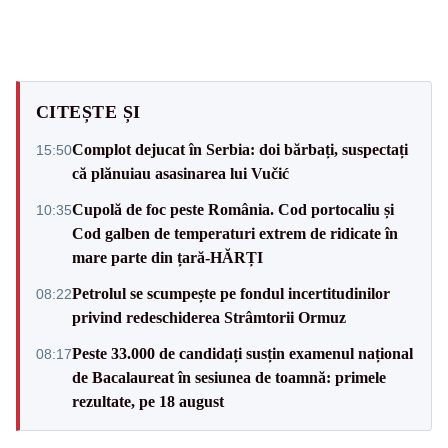
CITEȘTE ȘI
Complot dejucat în Serbia: doi bărbați, suspectați
15:50
că plănuiau asasinarea lui Vučić
Cupolă de foc peste România. Cod portocaliu și
10:35
Cod galben de temperaturi extrem de ridicate în
mare parte din țară-HĂRȚI
Petrolul se scumpește pe fondul incertitudinilor
08:22
privind redeschiderea Strâmtorii Ormuz
Peste 33.000 de candidați susțin examenul național
08:17
de Bacalaureat în sesiunea de toamnă: primele
rezultate, pe 18 august