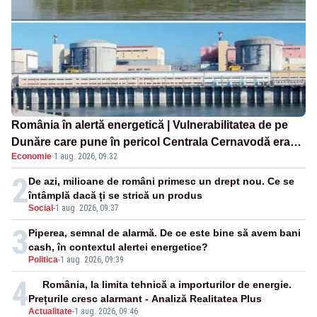
România în alertă energetică | Vulnerabilitatea de pe
Dunăre care pune în pericol Centrala Cernavodă era
Economie
·
1 aug. 2026, 09:32
cunoscută de pe vremea lui Ceaușescu
2
De azi, milioane de români primesc un drept nou. Ce se
întâmplă dacă ți se strică un produs
Social
-
1 aug. 2026, 09:37
3
Piperea, semnal de alarmă. De ce este bine să avem bani
cash, în contextul alertei energetice?
Politica
-
1 aug. 2026, 09:39
4
România, la limita tehnică a importurilor de energie.
Prețurile cresc alarmant - Analiză Realitatea Plus
Actualitate
-
1 aug. 2026, 09:46