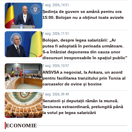
7 aug. 2026, 14:51
Ședința de guvern se amână pentru ora
15:00. Bolojan nu a obținut toate avizele
7 aug. 2026, 11:51
Bolojan, despre legea salarizării: „Ar
putea fi adoptată în perioada următoare.
S-a întârziat depunerea din cauza unor
discursuri iresponsabile în spaţiul public”
7 aug. 2026, 10:57
ANSVSA a negociat, la Ankara, un acord
pentru facilitarea tranzitului prin Turcia al
carcaselor de ovine și bovine
7 aug. 2026, 09:49
Senatorii și deputații rămân la muncă.
Sesiunea extraordinară, prelungită până
la votul pe legea salarizării
ECONOMIE