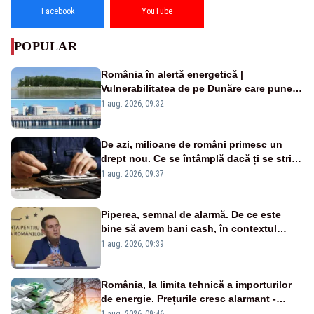
Facebook
YouTube
POPULAR
România în alertă energetică |
Vulnerabilitatea de pe Dunăre care pune
în pericol Centrala Cernavodă era
1 aug. 2026, 09:32
cunoscută de pe vremea lui Ceaușescu
De azi, milioane de români primesc un
drept nou. Ce se întâmplă dacă ți se strică
un produs
1 aug. 2026, 09:37
Piperea, semnal de alarmă. De ce este
bine să avem bani cash, în contextul
alertei energetice?
1 aug. 2026, 09:39
România, la limita tehnică a importurilor
de energie. Prețurile cresc alarmant -
Analiză Realitatea Plus
1 aug. 2026, 09:46