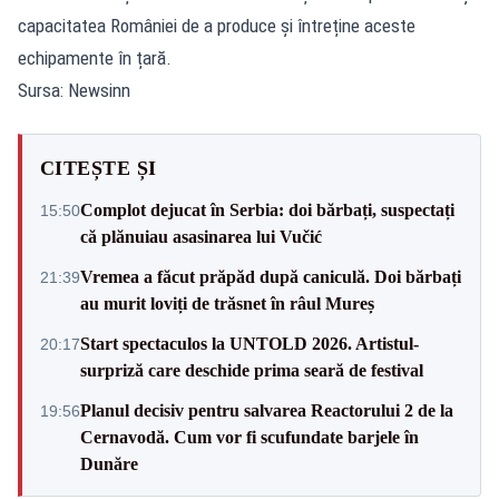
capacitatea României de a produce și întreține aceste
echipamente în țară.
Sursa: Newsinn
CITEȘTE ȘI
Complot dejucat în Serbia: doi bărbați, suspectați
15:50
că plănuiau asasinarea lui Vučić
Vremea a făcut prăpăd după caniculă. Doi bărbați
21:39
au murit loviți de trăsnet în râul Mureș
Start spectaculos la UNTOLD 2026. Artistul-
20:17
surpriză care deschide prima seară de festival
Planul decisiv pentru salvarea Reactorului 2 de la
19:56
Cernavodă. Cum vor fi scufundate barjele în
Dunăre