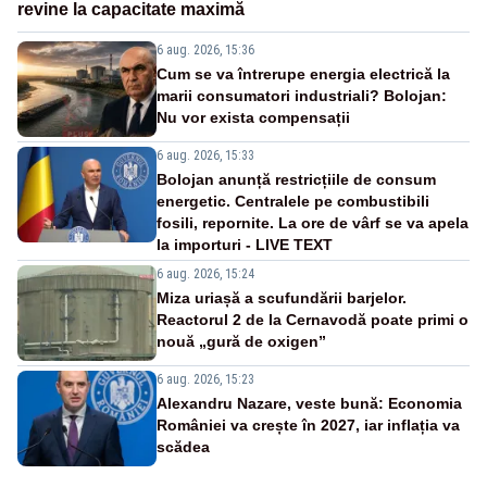
revine la capacitate maximă
6 aug. 2026, 15:36
Cum se va întrerupe energia electrică la
marii consumatori industriali? Bolojan:
Nu vor exista compensații
6 aug. 2026, 15:33
Bolojan anunță restricțiile de consum
energetic. Centralele pe combustibili
fosili, repornite. La ore de vârf se va apela
la importuri - LIVE TEXT
6 aug. 2026, 15:24
Miza uriașă a scufundării barjelor.
Reactorul 2 de la Cernavodă poate primi o
nouă „gură de oxigen”
6 aug. 2026, 15:23
Alexandru Nazare, veste bună: Economia
României va crește în 2027, iar inflația va
scădea