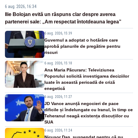
6 aug. 2026, 16:34
Ilie Bolojan evită un răspuns clar despre averea
partenerei sale: „Am respectat întotdeauna legea”
6 aug. 2026, 15:39
Guvernul a adoptat o hotărâre care
aprobă planurile de pregătire pentru
riscuri
6 aug. 2026, 15:18
Ana Maria Păcuraru: Televiziunea
Poporului solicită investigarea deciziilor
luate în această perioadă de criză
enegetică
6 aug. 2026, 11:27
JD Vance anunță negocieri de pace
dificile și îndelungate cu Iranul, în timp ce
Teheranul neagă existența discuțiilor cu
SUA
6 aug. 2026, 11:24
Nicușor Dan, suspendat pentru că nu