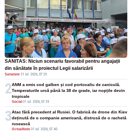
SANITAS: Niciun scenariu favorabil pentru angajații
din sănătate în proiectul Legii salarizării
Sanatate
·
31 iul. 2026, 07:29
2
ANM a emis cod galben și cod portocaliu de caniculă.
Temperaturile urcă până la 38 de grade, iar nopțile devin
tropicale
Social
-
31 iul. 2026, 07:39
3
Atac fără precedent al Rusiei. O fabrică de drone din Kiev
deținută de o companie americană, distrusă de o rachetă
rusească
Actualitate
-
31 iul. 2026, 07:40