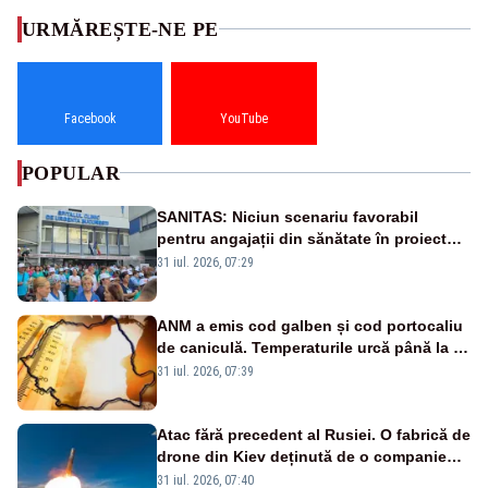
URMĂREȘTE-NE PE
Facebook
YouTube
POPULAR
SANITAS: Niciun scenariu favorabil
pentru angajații din sănătate în proiectul
Legii salarizării
31 iul. 2026, 07:29
ANM a emis cod galben și cod portocaliu
de caniculă. Temperaturile urcă până la 38
de grade, iar nopțile devin tropicale
31 iul. 2026, 07:39
Atac fără precedent al Rusiei. O fabrică de
drone din Kiev deținută de o companie
americană, distrusă de o rachetă
31 iul. 2026, 07:40