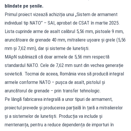
blindate pe șenile.
Primul proiect vizează achiziția unui „Sistem de armament
individual tip NATO” – SAI, aprobat de CSAT în martie 2025.
Lista cuprinde arme de asalt calibrul 5,56 mm, pistoale 9 mm,
aruncătoare de grenade 40 mm, mitraliere ușoare și grele (5,56
mm și 7,62 mm), dar și sisteme de lunetiști.
MApN subliniază că doar armele de 5,56 mm respectă
standardul NATO. Cele de 7,62 mm sunt din vechea generație
sovietică. Tocmai de aceea, România vrea să producă integral
armele conforme NATO – pușca de asalt, pistolul și
aruncătorul de grenade – prin transfer tehnologic.
Pe lângă fabricarea integrală a unor tipuri de armament,
proiectul prevede și producerea parțială în țară a mitralierelor
și a sistemelor de lunetiști. Producția va include și
mentenanța, pentru a reduce dependența de importuri în