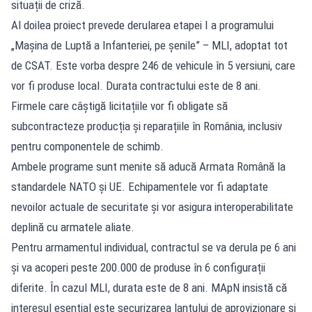
situații de criză.
Al doilea proiect prevede derularea etapei I a programului
„Mașina de Luptă a Infanteriei, pe șenile” – MLI, adoptat tot
de CSAT. Este vorba despre 246 de vehicule în 5 versiuni, care
vor fi produse local. Durata contractului este de 8 ani.
Firmele care câștigă licitațiile vor fi obligate să
subcontracteze producția și reparațiile în România, inclusiv
pentru componentele de schimb.
Ambele programe sunt menite să aducă Armata Română la
standardele NATO și UE. Echipamentele vor fi adaptate
nevoilor actuale de securitate și vor asigura interoperabilitate
deplină cu armatele aliate.
Pentru armamentul individual, contractul se va derula pe 6 ani
și va acoperi peste 200.000 de produse în 6 configurații
diferite. În cazul MLI, durata este de 8 ani. MApN insistă că
interesul esențial este securizarea lanțului de aprovizionare și