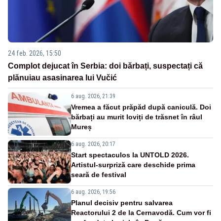
24 feb. 2026, 15:50
Complot dejucat în Serbia: doi bărbați, suspectați că
plănuiau asasinarea lui Vučić
6 aug. 2026, 21:39
Vremea a făcut prăpăd după caniculă. Doi
bărbați au murit loviți de trăsnet în râul
Mureș
6 aug. 2026, 20:17
Start spectaculos la UNTOLD 2026.
Artistul-surpriză care deschide prima
seară de festival
6 aug. 2026, 19:56
Planul decisiv pentru salvarea
Reactorului 2 de la Cernavodă. Cum vor fi