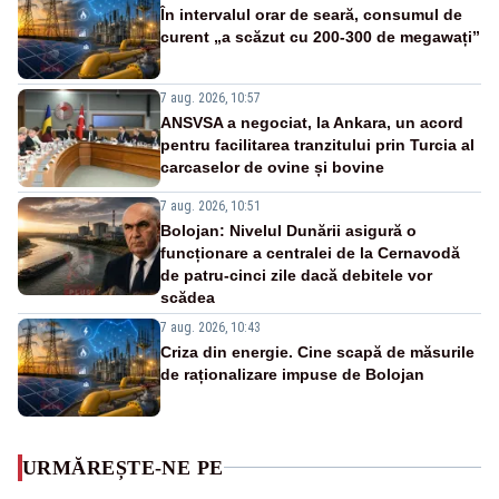
În intervalul orar de seară, consumul de
curent „a scăzut cu 200-300 de megawați”
7 aug. 2026, 10:57
ANSVSA a negociat, la Ankara, un acord
pentru facilitarea tranzitului prin Turcia al
carcaselor de ovine și bovine
7 aug. 2026, 10:51
Bolojan: Nivelul Dunării asigură o
funcționare a centralei de la Cernavodă
de patru-cinci zile dacă debitele vor
scădea
7 aug. 2026, 10:43
Criza din energie. Cine scapă de măsurile
de raționalizare impuse de Bolojan
URMĂREȘTE-NE PE