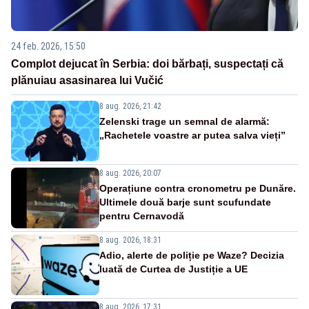
24 feb. 2026, 15:50
Complot dejucat în Serbia: doi bărbați, suspectați că
plănuiau asasinarea lui Vučić
8 aug. 2026, 21:42
Zelenski trage un semnal de alarmă:
„Rachetele voastre ar putea salva vieți”
8 aug. 2026, 20:07
Operațiune contra cronometru pe Dunăre.
Ultimele două barje sunt scufundate
pentru Cernavodă
8 aug. 2026, 18:31
Adio, alerte de poliție pe Waze? Decizia
luată de Curtea de Justiție a UE
8 aug. 2026, 17:31