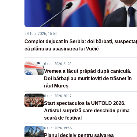
24 feb. 2026, 15:50
Complot dejucat în Serbia: doi bărbați, suspectaț
că plănuiau asasinarea lui Vučić
6 aug. 2026, 21:39
Vremea a făcut prăpăd după caniculă.
Doi bărbați au murit loviți de trăsnet în
râul Mureș
6 aug. 2026, 20:17
Start spectaculos la UNTOLD 2026.
Artistul-surpriză care deschide prima
seară de festival
6 aug. 2026, 19:56
Planul decisiv pentru salvarea