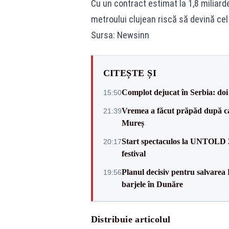
Cu un contract estimat la 1,8 miliard
metroului clujean riscă să devină c
Sursa: Newsinn
CITEȘTE ȘI
Complot dejucat în Serbia: doi 
15:50
Vremea a făcut prăpăd după cani
21:39
Mureș
Start spectaculos la UNTOLD 20
20:17
festival
Planul decisiv pentru salvarea
19:56
barjele în Dunăre
Distribuie articolul