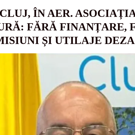
LUJ, ÎN AER. ASOCIAȚI
RĂ: FĂRĂ FINANȚARE, F
ISIUNI ȘI UTILAJE DE