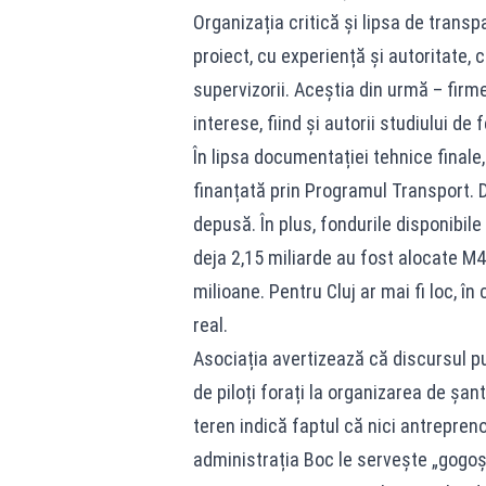
Organizația critică și lipsa de trans
proiect, cu experiență și autoritate, 
supervizorii. Aceștia din urmă – firm
interese, fiind și autorii studiului d
În lipsa documentației tehnice finale
finanțată prin Programul Transport. D
depusă. În plus, fondurile disponibile
deja 2,15 miliarde au fost alocate M4
milioane. Pentru Cluj ar mai fi loc, î
real.
Asociația avertizează că discursul p
de piloți forați la organizarea de șan
teren indică faptul că nici antrepren
administrația Boc le servește „gogoși”