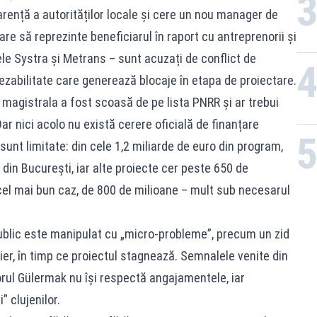
parență a autorităților locale și cere un nou manager de
care să reprezinte beneficiarul în raport cu antreprenorii și
ele Systra și Metrans – sunt acuzați de conflict de
e fezabilitate care generează blocaje în etapa de proiectare.
, magistrala a fost scoasă de pe lista PNRR și ar trebui
ar nici acolo nu există cerere oficială de finanțare
 sunt limitate: din cele 1,2 miliarde de euro din program,
 din București, iar alte proiecte cer peste 650 de
n cel mai bun caz, de 800 de milioane – mult sub necesarul
ublic este manipulat cu „micro-probleme”, precum un zid
tier, în timp ce proiectul stagnează. Semnalele venite din
orul Gülermak nu își respectă angajamentele, iar
 clujenilor.