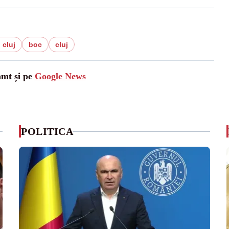
 cluj
boc
cluj
amt și pe
Google News
POLITICA