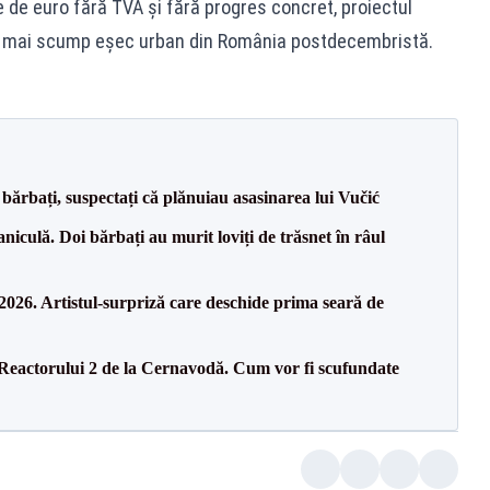
e de euro fără TVA și fără progres concret, proiectul
el mai scump eșec urban din România postdecembristă.
bărbați, suspectați că plănuiau asasinarea lui Vučić
culă. Doi bărbați au murit loviți de trăsnet în râul
26. Artistul-surpriză care deschide prima seară de
 Reactorului 2 de la Cernavodă. Cum vor fi scufundate