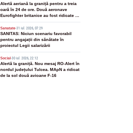
3
Alertă aeriană la graniță pentru a treia
oară în 24 de ore. Două aeronave
Eurofighter britanice au fost ridicate de
la sol
4
Sanatate
-
31 iul. 2026, 07:29
SANITAS: Niciun scenariu favorabil
pentru angajații din sănătate în
proiectul Legii salarizării
5
Social
-
30 iul. 2026, 22:12
Alertă la graniță. Nou mesaj RO-Alert în
nordul județului Tulcea. MApN a ridicat
de la sol două avioane F-16