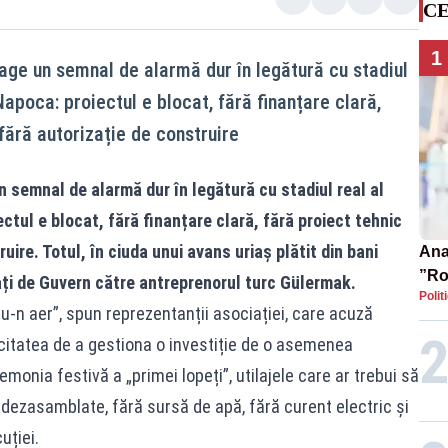
CE
1
rage un semnal de alarmă dur în legătură cu stadiul
Napoca: proiectul e blocat, fără finanțare clară,
 fără autorizație de construire
n semnal de alarmă dur în legătură cu stadiul real al
ctul e blocat, fără finanțare clară, fără proiect tehnic
ruire. Totul, în ciuda unui avans uriaș plătit din bani
Ana 
”Ro
rați de Guvern către antreprenorul turc Gülermak.
Polit
pre
pu-n aer”, spun reprezentanții asociației, care acuză
itatea de a gestiona o investiție de o asemenea
onia festivă a „primei lopeți”, utilajele care ar trebui să
dezasamblate, fără sursă de apă, fără curent electric și
uției.