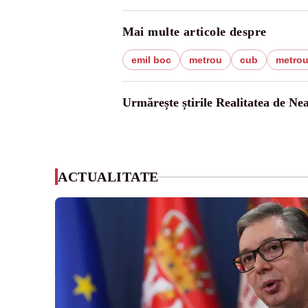
Mai multe articole despre
emil boc
metrou
cub
metrou
Urmărește știrile Realitatea de Ne
ACTUALITATE