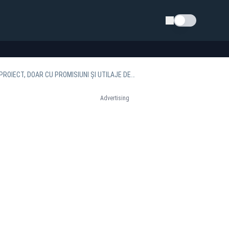
Schimba tema
METROUL DIN CLUJ, ÎN AER. ASOCIAȚIA PRO INFRASTRUCTURĂ: FĂRĂ FINANȚARE, FĂRĂ PROIECT, DOAR CU PROMISIUNI ȘI UTILAJE DEZASAMBLATE
Advertising