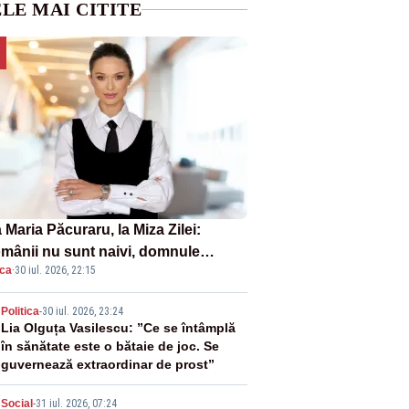
LE MAI CITITE
Maria Păcuraru, la Miza Zilei:
mânii nu sunt naivi, domnule
ica
·
30 iul. 2026, 22:15
mier Bolojan”
2
Politica
-
30 iul. 2026, 23:24
Lia Olguța Vasilescu: ”Ce se întâmplă
în sănătate este o bătaie de joc. Se
guvernează extraordinar de prost”
Social
-
31 iul. 2026, 07:24