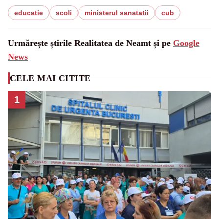
educatie
scoli
ministerul sanatatii
cub
Urmărește știrile Realitatea de Neamt și pe
Google
News
CELE MAI CITITE
1