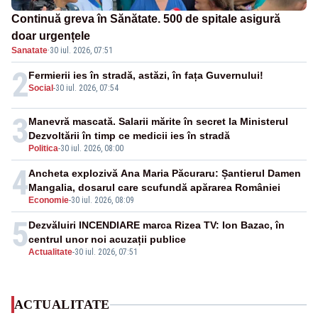
Continuă greva în Sănătate. 500 de spitale asigură
doar urgențele
Sanatate
·
30 iul. 2026, 07:51
2
Fermierii ies în stradă, astăzi, în fața Guvernului!
Social
-
30 iul. 2026, 07:54
3
Manevră mascată. Salarii mărite în secret la Ministerul
Dezvoltării în timp ce medicii ies în stradă
Politica
-
30 iul. 2026, 08:00
4
Ancheta explozivă Ana Maria Păcuraru: Șantierul Damen
Mangalia, dosarul care scufundă apărarea României
Economie
-
30 iul. 2026, 08:09
5
Dezvăluiri INCENDIARE marca Rizea TV: Ion Bazac, în
centrul unor noi acuzații publice
Actualitate
-
30 iul. 2026, 07:51
ACTUALITATE