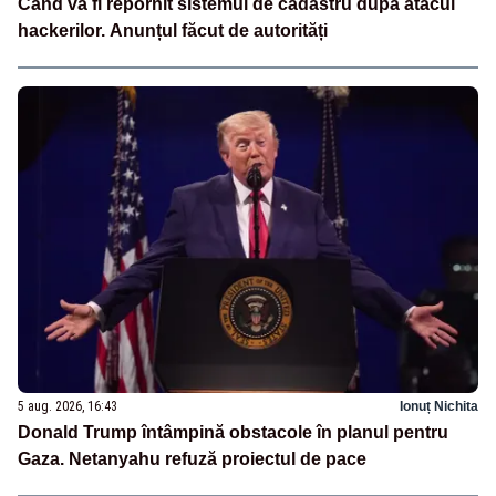
Când va fi repornit sistemul de cadastru după atacul
hackerilor. Anunțul făcut de autorități
5 aug. 2026, 16:43
Ionuț Nichita
Donald Trump întâmpină obstacole în planul pentru
Gaza. Netanyahu refuză proiectul de pace