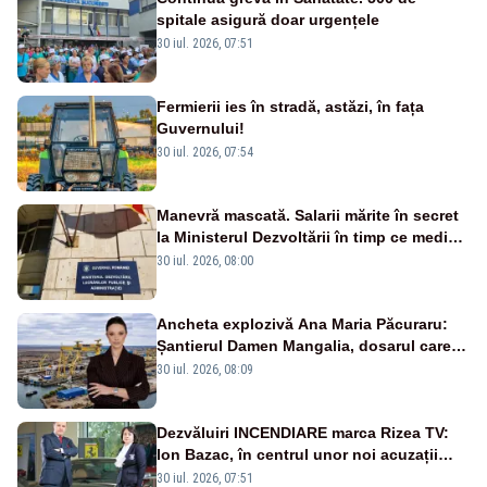
spitale asigură doar urgențele
30 iul. 2026, 07:51
Fermierii ies în stradă, astăzi, în fața
Guvernului!
30 iul. 2026, 07:54
Manevră mascată. Salarii mărite în secret
la Ministerul Dezvoltării în timp ce medicii
ies în stradă
30 iul. 2026, 08:00
Ancheta explozivă Ana Maria Păcuraru:
Șantierul Damen Mangalia, dosarul care
scufundă apărarea României
30 iul. 2026, 08:09
Dezvăluiri INCENDIARE marca Rizea TV:
Ion Bazac, în centrul unor noi acuzații
publice
30 iul. 2026, 07:51