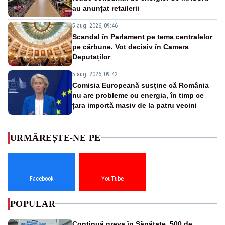
au anunțat retailerii
5 aug. 2026, 09:46
Scandal în Parlament pe tema centralelor
pe cărbune. Vot decisiv în Camera
Deputaților
5 aug. 2026, 09:42
Comisia Europeană susține că România
nu are probleme cu energia, în timp ce
țara importă masiv de la patru vecini
URMĂREȘTE-NE PE
Facebook
YouTube
POPULAR
Continuă greva în Sănătate. 500 de