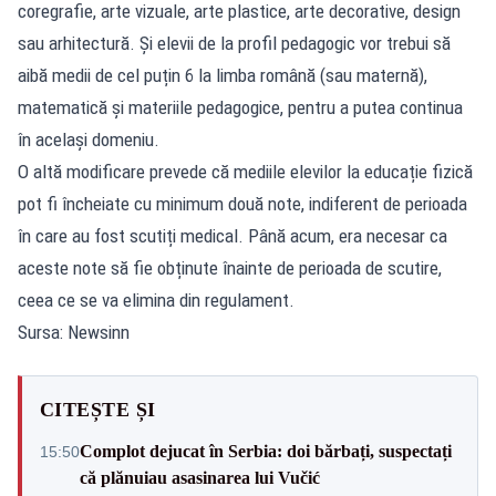
coregrafie, arte vizuale, arte plastice, arte decorative, design
sau arhitectură. Și elevii de la profil pedagogic vor trebui să
aibă medii de cel puțin 6 la limba română (sau maternă),
matematică și materiile pedagogice, pentru a putea continua
în același domeniu.
O altă modificare prevede că mediile elevilor la educație fizică
pot fi încheiate cu minimum două note, indiferent de perioada
în care au fost scutiți medical. Până acum, era necesar ca
aceste note să fie obținute înainte de perioada de scutire,
ceea ce se va elimina din regulament.
Sursa: Newsinn
CITEȘTE ȘI
Complot dejucat în Serbia: doi bărbați, suspectați
15:50
că plănuiau asasinarea lui Vučić