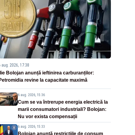
6 aug. 2026, 17:38
Ilie Bolojan anunță ieftinirea carburanților:
Petromidia revine la capacitate maximă
6 aug. 2026, 15:36
Cum se va întrerupe energia electrică la
marii consumatori industriali? Bolojan:
Nu vor exista compensații
6 aug. 2026, 15:33
Bolojan anunță restricțiile de consum