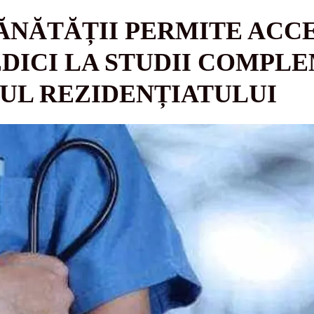
ĂNĂTĂȚII PERMITE ACC
DICI LA STUDII COMPL
PUL REZIDENȚIATULUI