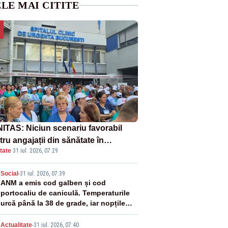
LE MAI CITITE
ITAS: Niciun scenariu favorabil
ru angajații din sănătate în
tate
·
31 iul. 2026, 07:29
ectul Legii salarizării
2
Social
-
31 iul. 2026, 07:39
ANM a emis cod galben și cod
portocaliu de caniculă. Temperaturile
urcă până la 38 de grade, iar nopțile
devin tropicale
Actualitate
-
31 iul. 2026, 07:40