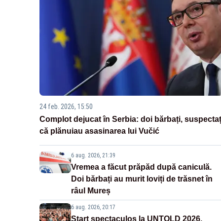
24 feb. 2026, 15:50
Complot dejucat în Serbia: doi bărbați, suspectaț
că plănuiau asasinarea lui Vučić
6 aug. 2026, 21:39
Vremea a făcut prăpăd după caniculă.
Doi bărbați au murit loviți de trăsnet în
râul Mureș
6 aug. 2026, 20:17
Start spectaculos la UNTOLD 2026.