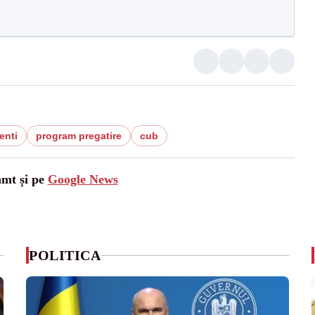
enti
program pregatire
cub
amt și pe
Google News
POLITICA