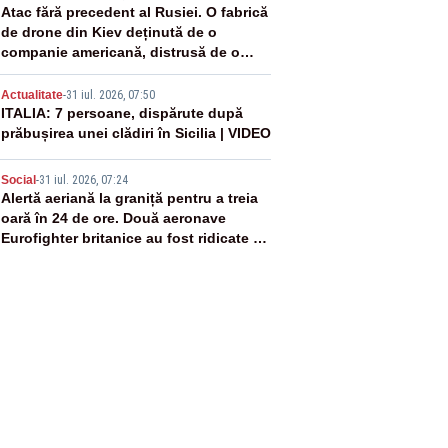
3
Atac fără precedent al Rusiei. O fabrică
de drone din Kiev deținută de o
companie americană, distrusă de o
rachetă rusească
4
Actualitate
-
31 iul. 2026, 07:50
ITALIA: 7 persoane, dispărute după
prăbușirea unei clădiri în Sicilia | VIDEO
5
Social
-
31 iul. 2026, 07:24
Alertă aeriană la graniță pentru a treia
oară în 24 de ore. Două aeronave
Eurofighter britanice au fost ridicate de
la sol