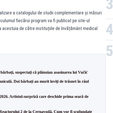
alizare a catalogului de studii complementare și măsuri
culumul fiecărui program va fi publicat pe site-ul
ea acestuia de către instituțiile de învățământ medical
bărbați, suspectați că plănuiau asasinarea lui Vučić
culă. Doi bărbați au murit loviți de trăsnet în râul
26. Artistul-surpriză care deschide prima seară de
 Reactorului 2 de la Cernavodă. Cum vor fi scufundate