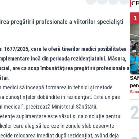
CE
1
a pregătirii profesionale a viitorilor specialiști
r. 1677/2025, care le oferă tinerilor medici posibilitatea
mplementare încă din perioada rezidențiatului. Măsura,
cial, are ca scop îmbunătățirea pregătirii profesionale a
itar.
SAN
pent
or medici să înceapă formarea în tehnici și metode
Sana
proi
 cunoștințelor dobândite în rezidențiat. Este un pas
ui medical”, precizează Ministerul Sănătății.
etențe suplimentare este văzut și ca o soluție pentru
icilor care aleg să lucreze în zonele slab deservite
decide relocarea imediat după rezidențiat, având deja