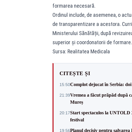
formarea necesară.
Ordinul include, de asemenea, o actu
de transparentizare a acestora. Curri
Ministerului Sănătății, după revizuir
superior și coordonatorii de formare.
Sursa: Realitatea Medicala
CITEȘTE ȘI
Complot dejucat în Serbia: doi 
15:50
Vremea a făcut prăpăd după cani
21:39
Mureș
Start spectaculos la UNTOLD 20
20:17
festival
Planul decisiv pentru salvarea
19:56