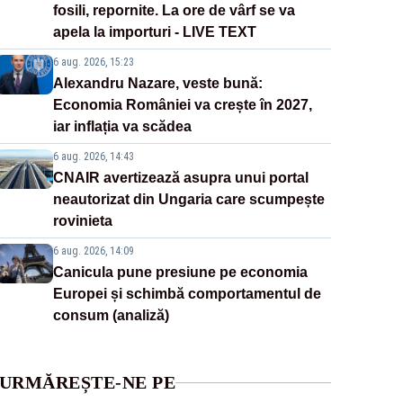
fosili, repornite. La ore de vârf se va
apela la importuri - LIVE TEXT
6 aug. 2026, 15:23
Alexandru Nazare, veste bună:
Economia României va crește în 2027,
iar inflația va scădea
6 aug. 2026, 14:43
CNAIR avertizează asupra unui portal
neautorizat din Ungaria care scumpește
rovinieta
6 aug. 2026, 14:09
Canicula pune presiune pe economia
Europei și schimbă comportamentul de
consum (analiză)
URMĂREȘTE-NE PE