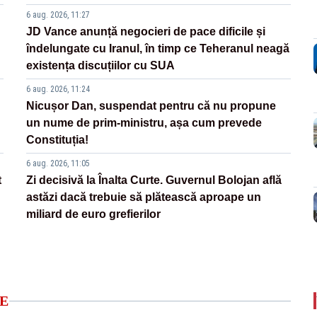
6 aug. 2026, 11:27
JD Vance anunță negocieri de pace dificile și
îndelungate cu Iranul, în timp ce Teheranul neagă
existența discuțiilor cu SUA
6 aug. 2026, 11:24
Nicușor Dan, suspendat pentru că nu propune
un nume de prim-ministru, așa cum prevede
Constituția!
6 aug. 2026, 11:05
t
Zi decisivă la Înalta Curte. Guvernul Bolojan află
astăzi dacă trebuie să plătească aproape un
miliard de euro grefierilor
E