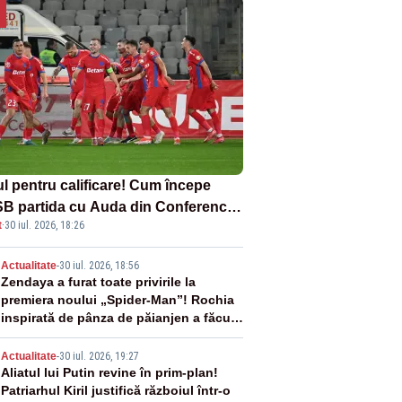
ul pentru calificare! Cum începe
B partida cu Auda din Conference
t
·
30 iul. 2026, 18:26
gue
2
Actualitate
-
30 iul. 2026, 18:56
Zendaya a furat toate privirile la
premiera noului „Spider-Man”! Rochia
inspirată de pânza de păianjen a făcut
senzație
3
Actualitate
-
30 iul. 2026, 19:27
Aliatul lui Putin revine în prim-plan!
Patriarhul Kiril justifică războiul într-o