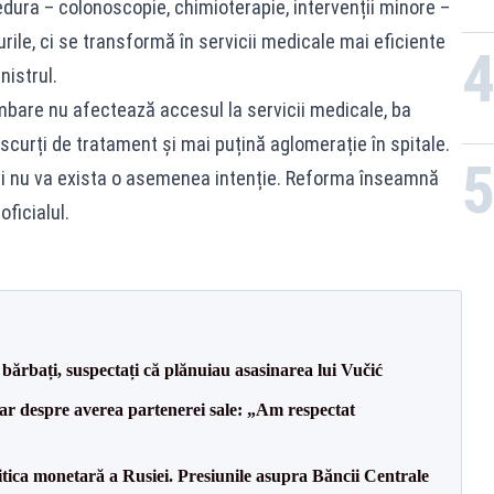
dura – colonoscopie, chimioterapie, intervenții minore –
rile, ci se transformă în servicii medicale mai eficiente
nistrul.
bare nu afectează accesul la servicii medicale, ba
scurți de tratament și mai puțină aglomerație în spitale.
t și nu va exista o asemenea intenție. Reforma înseamnă
oficialul.
bărbați, suspectați că plănuiau asasinarea lui Vučić
lar despre averea partenerei sale: „Am respectat
itica monetară a Rusiei. Presiunile asupra Băncii Centrale