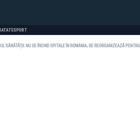
NATATE
SPORT
UL SĂNĂTĂȚII: NU SE ÎNCHID SPITALE ÎN ROMÂNIA, SE REORGANIZEAZĂ PENTRU