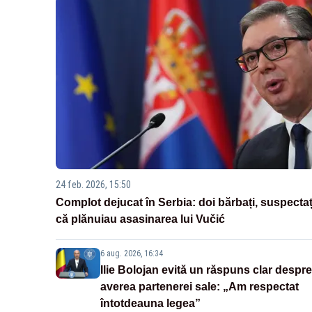
24 feb. 2026, 15:50
Complot dejucat în Serbia: doi bărbați, suspectaț
că plănuiau asasinarea lui Vučić
6 aug. 2026, 16:34
Ilie Bolojan evită un răspuns clar despre
averea partenerei sale: „Am respectat
întotdeauna legea”