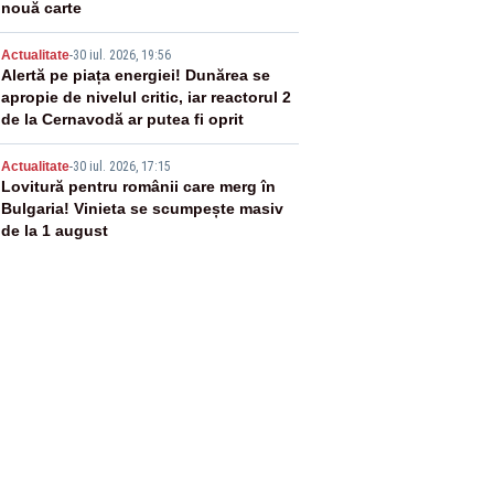
nouă carte
4
Actualitate
-
30 iul. 2026, 19:56
Alertă pe piața energiei! Dunărea se
apropie de nivelul critic, iar reactorul 2
de la Cernavodă ar putea fi oprit
5
Actualitate
-
30 iul. 2026, 17:15
Lovitură pentru românii care merg în
Bulgaria! Vinieta se scumpește masiv
de la 1 august