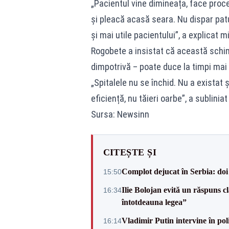
„Pacientul vine dimineața, face proce
și pleacă acasă seara. Nu dispar patu
și mai utile pacientului”, a explicat mi
Rogobete a insistat că această schim
dimpotrivă – poate duce la timpi mai 
„Spitalele nu se închid. Nu a exista
eficiență, nu tăieri oarbe”, a subliniat 
Sursa: Newsinn
CITEȘTE ȘI
Complot dejucat în Serbia: doi 
15:50
Ilie Bolojan evită un răspuns c
16:34
întotdeauna legea”
Vladimir Putin intervine în pol
16:14