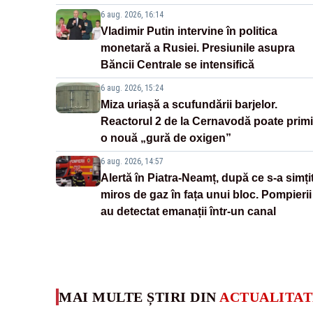
6 aug. 2026, 16:14
Vladimir Putin intervine în politica
monetară a Rusiei. Presiunile asupra
Băncii Centrale se intensifică
6 aug. 2026, 15:24
Miza uriașă a scufundării barjelor.
Reactorul 2 de la Cernavodă poate primi
o nouă „gură de oxigen”
6 aug. 2026, 14:57
Alertă în Piatra-Neamț, după ce s-a simți
miros de gaz în fața unui bloc. Pompierii
au detectat emanații într-un canal
MAI MULTE ȘTIRI DIN
ACTUALITAT