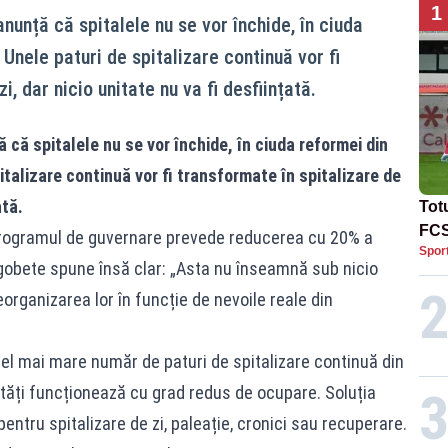
1
unță că spitalele nu se vor închide, în ciuda
Unele paturi de spitalizare continuă vor fi
i, dar nicio unitate nu va fi desființată.
că spitalele nu se vor închide, în ciuda reformei din
talizare continuă vor fi transformate în spitalizare de
ată.
Tot
FCS
 programul de guvernare prevede reducerea cu 20% a
Spor
Lea
gobete spune însă clar: „Asta nu înseamnă sub nicio
eorganizarea lor în funcție de nevoile reale din
cel mai mare număr de paturi de spitalizare continuă din
nități funcționează cu grad redus de ocupare. Soluția
entru spitalizare de zi, paleație, cronici sau recuperare.