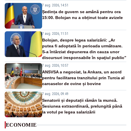
7 aug. 2026, 14:51
Ședința de guvern se amână pentru ora
15:00. Bolojan nu a obținut toate avizele
7 aug. 2026, 11:51
Bolojan, despre legea salarizării: „Ar
putea fi adoptată în perioada următoare.
S-a întârziat depunerea din cauza unor
discursuri iresponsabile în spaţiul public”
7 aug. 2026, 10:57
ANSVSA a negociat, la Ankara, un acord
pentru facilitarea tranzitului prin Turcia al
carcaselor de ovine și bovine
7 aug. 2026, 09:49
Senatorii și deputații rămân la muncă.
Sesiunea extraordinară, prelungită până
la votul pe legea salarizării
ECONOMIE