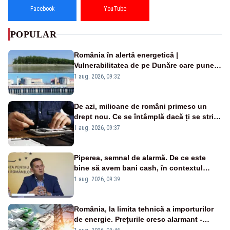
Facebook
YouTube
POPULAR
România în alertă energetică |
Vulnerabilitatea de pe Dunăre care pune
în pericol Centrala Cernavodă era
1 aug. 2026, 09:32
cunoscută de pe vremea lui Ceaușescu
De azi, milioane de români primesc un
drept nou. Ce se întâmplă dacă ți se strică
un produs
1 aug. 2026, 09:37
Piperea, semnal de alarmă. De ce este
bine să avem bani cash, în contextul
alertei energetice?
1 aug. 2026, 09:39
România, la limita tehnică a importurilor
de energie. Prețurile cresc alarmant -
Analiză Realitatea Plus