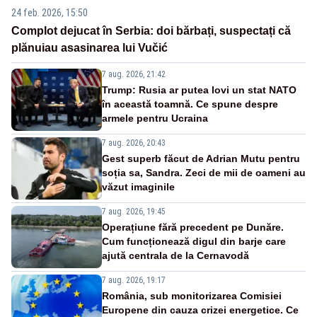
24 feb. 2026, 15:50
Complot dejucat în Serbia: doi bărbați, suspectați că
plănuiau asasinarea lui Vučić
7 aug. 2026, 21:42
Trump: Rusia ar putea lovi un stat NATO
în această toamnă. Ce spune despre
armele pentru Ucraina
7 aug. 2026, 20:43
Gest superb făcut de Adrian Mutu pentru
soția sa, Sandra. Zeci de mii de oameni au
văzut imaginile
7 aug. 2026, 19:45
Operațiune fără precedent pe Dunăre.
Cum funcționează digul din barje care
ajută centrala de la Cernavodă
7 aug. 2026, 19:17
România, sub monitorizarea Comisiei
Europene din cauza crizei energetice. Ce