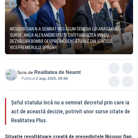
NICUȘOR DAN N-A SEMNAT NICI ACUM DEMISIA LUI ANASTASIU -
SURSE. ANCA ALEXANDRESCU ȘI CRISTIAN RIZEA VIN CU
DEZVĂLUIRI BOMBĂ DESPRE ÎNCRENGĂTURILE DIN SPATELE
VICEPREMIERULUI ȘPĂGAR
Realitatea de Neamt
Scris de
Publicat:
2 aug. 2025, 09:48
Șeful statului încă nu a semnat decretul prin care ia
act de această decizie, potrivit unor surse citate de
Realitatea Plus.
Situație revoltătoare creată de președintele Nicușor Dan.