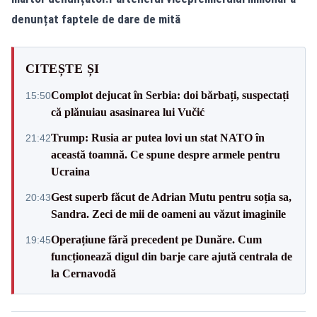
denunțat faptele de dare de mită
CITEȘTE ȘI
Complot dejucat în Serbia: doi bărbați, suspectați
15:50
că plănuiau asasinarea lui Vučić
Trump: Rusia ar putea lovi un stat NATO în
21:42
această toamnă. Ce spune despre armele pentru
Ucraina
Gest superb făcut de Adrian Mutu pentru soția sa,
20:43
Sandra. Zeci de mii de oameni au văzut imaginile
Operațiune fără precedent pe Dunăre. Cum
19:45
funcționează digul din barje care ajută centrala de
la Cernavodă