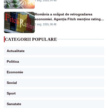
1 aug. 2026, 09:46
România a scăpat de retrogradarea
economiei. Agenția Fitch menține ratingul
„BBB-” cu perspectivă negativă
1 aug. 2026, 06:48
CATEGORII POPULARE
Actualitate
Politica
Economie
Social
Sport
Sanatate