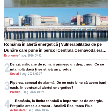
România în alertă energetică | Vulnerabilitatea de pe
Dunăre care pune în pericol Centrala Cernavodă era
Economie
·
1 aug. 2026, 09:32
cunoscută de pe vremea lui Ceaușescu
2
De azi, milioane de români primesc un drept nou. Ce se
întâmplă dacă ți se strică un produs
Social
-
1 aug. 2026, 09:37
3
Piperea, semnal de alarmă. De ce este bine să avem bani
cash, în contextul alertei energetice?
Politica
-
1 aug. 2026, 09:39
4
România, la limita tehnică a importurilor de energie.
Prețurile cresc alarmant - Analiză Realitatea Plus
Actualitate
-
1 aug. 2026, 09:46