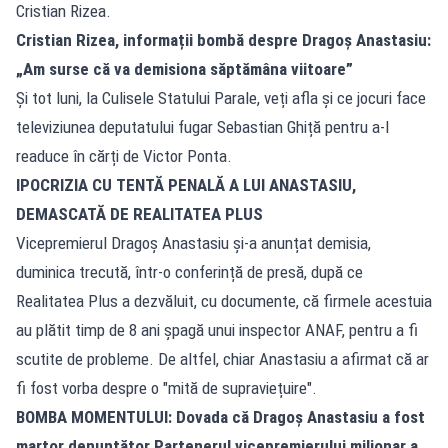
Cristian Rizea.
Cristian Rizea, informații bombă despre Dragoș Anastasiu:
„Am surse că va demisiona săptămâna viitoare”
Și tot luni, la Culisele Statului Parale, veți afla și ce jocuri face
televiziunea deputatului fugar Sebastian Ghiță pentru a-l
readuce în cărți de Victor Ponta.
IPOCRIZIA CU TENTĂ PENALĂ A LUI ANASTASIU,
DEMASCATĂ DE REALITATEA PLUS
Vicepremierul Dragoș Anastasiu și-a anunțat demisia,
duminica trecută, într-o conferință de presă, după ce
Realitatea Plus a dezvăluit, cu documente, că firmele acestuia
au plătit timp de 8 ani șpagă unui inspector ANAF, pentru a fi
scutite de probleme. De altfel, chiar Anastasiu a afirmat că ar
fi fost vorba despre o "mită de supraviețuire".
BOMBA MOMENTULUI: Dovada că Dragoș Anastasiu a fost
martor denunțător.Partenerul vicepremierului milionar a