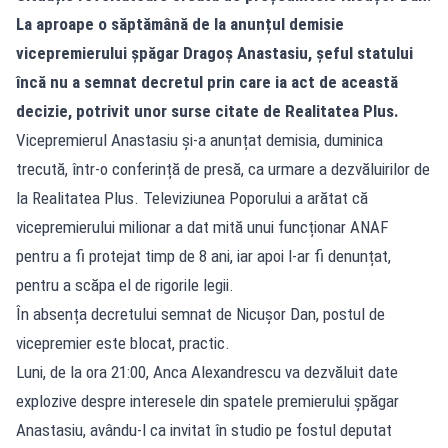
La aproape o săptămână de la anunțul demisie
vicepremierului șpăgar Dragoș Anastasiu, șeful statului
încă nu a semnat decretul prin care ia act de această
decizie, potrivit unor surse citate de Realitatea Plus.
Vicepremierul Anastasiu și-a anunțat demisia, duminica
trecută, într-o conferință de presă, ca urmare a dezvăluirilor de
la Realitatea Plus. Televiziunea Poporului a arătat că
vicepremierului milionar a dat mită unui funcționar ANAF
pentru a fi protejat timp de 8 ani, iar apoi l-ar fi denunțat,
pentru a scăpa el de rigorile legii.
În absența decretului semnat de Nicușor Dan, postul de
vicepremier este blocat, practic.
Luni, de la ora 21:00, Anca Alexandrescu va dezvăluit date
explozive despre interesele din spatele premierului șpăgar
Anastasiu, avându-l ca invitat în studio pe fostul deputat