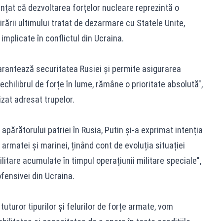
nțat că dezvoltarea forțelor nucleare reprezintă o
irării ultimului tratat de dezarmare cu Statele Unite,
implicate în conflictul din Ucraina.
garantează securitatea Rusiei și permite asigurarea
 echilibrul de forțe în lume, rămâne o prioritate absolută",
izat adresat trupelor.
 apărătorului patriei în Rusia, Putin și-a exprimat intenția
 armatei și marinei, ținând cont de evoluția situației
litare acumulate în timpul operațiunii militare speciale",
fensivei din Ucraina.
tuturor tipurilor și felurilor de forțe armate, vom