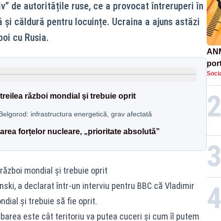
” de autoritățile ruse, ce a provocat întreruperi în
ă și căldură pentru locuințe. Ucraina a ajuns astăzi
boi cu Rusia.
ANM
por
Socia
urcă
dev
treilea război mondial şi trebuie oprit
elgorod: infrastructura energetică, grav afectată
area forțelor nucleare, „prioritate absolută”
 război mondial şi trebuie oprit
nski, a declarat într-un interviu pentru BBC că Vladimir
dial şi trebuie să fie oprit.
ebarea este cât teritoriu va putea cuceri şi cum îl putem