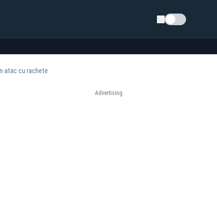
Schimba tema
un atac cu rachete
Advertising