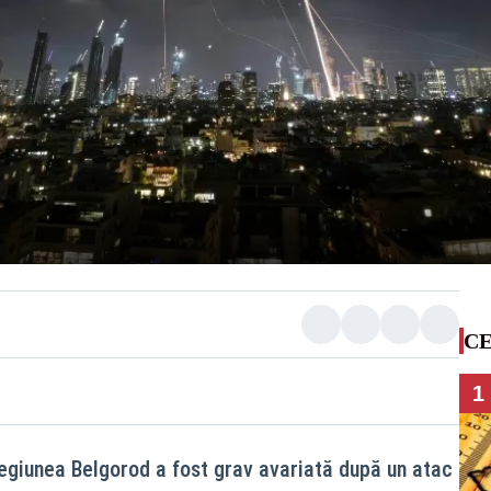
CE
1
regiunea Belgorod a fost grav avariată după un atac