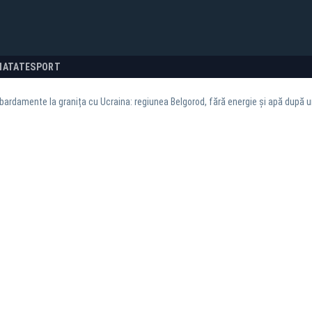
NATATE
SPORT
ardamente la granița cu Ucraina: regiunea Belgorod, fără energie și apă după 