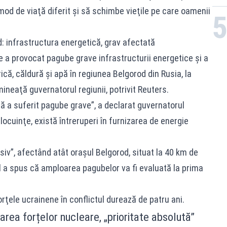
 mod de viaţă diferit şi să schimbe vieţile pe care oamenii
: infrastructura energetică, grav afectată
 a provocat pagube grave infrastructurii energetice şi a
ică, căldură şi apă în regiunea Belgorod din Rusia, la
mineaţă guvernatorul regiunii, potrivit Reuters.
ă a suferit pagube grave”, a declarat guvernatorul
ocuinţe, există întreruperi în furnizarea de energie
siv”, afectând atât oraşul Belgorod, situat la 40 km de
El a spus că amploarea pagubelor va fi evaluată la prima
rţele ucrainene în conflictul durează de patru ani.
rea forțelor nucleare, „prioritate absolută”