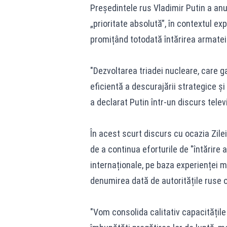
Președintele rus Vladimir Putin a anu
„prioritate absolută”, în contextul exp
promițând totodată întărirea armatei 
"Dezvoltarea triadei nucleare, care 
eficientă a descurajării strategice și
a declarat Putin într-un discurs telev
În acest scurt discurs cu ocazia Zilei
de a continua eforturile de "întărire a
internaționale, pe baza experienței mi
denumirea dată de autoritățile ruse o
"Vom consolida calitativ capacitățile 