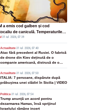
 a emis cod galben și cod
tocaliu de caniculă. Temperaturile
l
·
31 iul. 2026, 07:39
 până la 38 de grade, iar nopțile
in tropicale
2
Actualitate
-
31 iul. 2026, 07:40
Atac fără precedent al Rusiei. O fabrică
de drone din Kiev deținută de o
companie americană, distrusă de o
rachetă rusească
3
Actualitate
-
31 iul. 2026, 07:50
ITALIA: 7 persoane, dispărute după
prăbușirea unei clădiri în Sicilia | VIDEO
4
Politica
-
31 iul. 2026, 07:54
Trump anunță un acord pentru
dezarmarea Hamas, însă sprijinul
Israelului rămâne incert