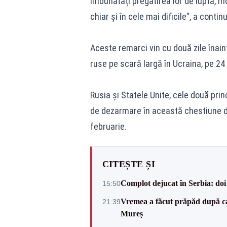
îmbunătăți pregătirea lor de luptă, mo
chiar și în cele mai dificile", a continu
Aceste remarci vin cu două zile înain
ruse pe scară largă în Ucraina, pe 24
Rusia și Statele Unite, cele două prin
de dezarmare în această chestiune de
februarie.
CITEȘTE ȘI
Complot dejucat în Serbia: doi 
15:50
Vremea a făcut prăpăd după cani
21:39
Mureș