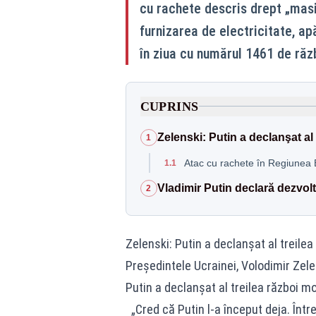
cu rachete descris drept „masiv
furnizarea de electricitate, ap
în ziua cu numărul 1461 de răz
CUPRINS
Zelenski: Putin a declanşat al 
1
Atac cu rachete în Regiunea B
1.1
Vladimir Putin declară dezvolt
2
Zelenski: Putin a declanşat al treilea
Preşedintele Ucrainei, Volodimir Zele
Putin a declanşat al treilea război mon
„Cred că Putin l-a început deja. Într