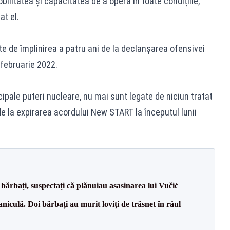
bilitatea și capacitatea de a opera în toate condițiile,
at el.
te de împlinirea a patru ani de la declanșarea ofensivei
 februarie 2022.
cipale puteri nucleare, nu mai sunt legate de niciun tratat
 la expirarea acordului New START la începutul lunii
bărbați, suspectați că plănuiau asasinarea lui Vučić
culă. Doi bărbați au murit loviți de trăsnet în râul