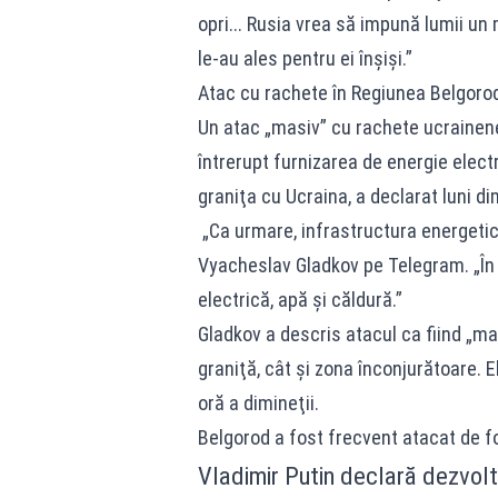
opri... Rusia vrea să impună lumii un
le-au ales pentru ei înşişi.”
Atac cu rachete în Regiunea Belgorod
Un atac „masiv” cu rachete ucrainene
întrerupt furnizarea de energie electr
graniţa cu Ucraina, a declarat luni di
„Ca urmare, infrastructura energetic
Vyacheslav Gladkov pe Telegram. „În l
electrică, apă şi căldură.”
Gladkov a descris atacul ca fiind „ma
graniţă, cât şi zona înconjurătoare. 
oră a dimineţii.
Belgorod a fost frecvent atacat de fo
Vladimir Putin declară dezvolta