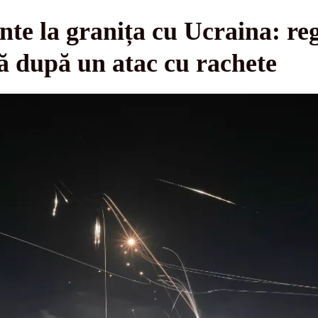
e la granița cu Ucraina: re
pă după un atac cu rachete