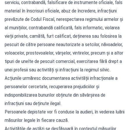
serviciu, contrabandă, falsificare de instrumente oficiale, fals
material în înscrisuri oficiale, abuz de încredere, infracțiuni
prevăzute de Codul Fiscal, nerespectarea regimului armelor și
al munițiilor, contrabandă calificată, fals informatic, violarea
vieții private, camătă, furt calificat, deținerea sau folosirea la
pescuit de către persoane neautorizate a setcilor, năvoadelor,
voloacelor, prostovoalelor, vârșelor, vintirelor, precum și a altor
tipuri de unelte de pescuit comercial, exercitarea fără drept a
unei profesii sau activități și infracțiuni la regimul silvic.
Acțiunile urmăresc documentarea activității infracționale a
persoanelor cercetate, recuperarea prejudiciilor și
indisponibilizarea bunurilor obținute din săvârșirea de
infracțiuni sau deținute ilegal.
Persoanele depistate vor fi conduse la audieri, în vederea luării
măsurilor legale în fiecare cauză.
Activitățile de astăzi se desfășoară în contextul măsurilor