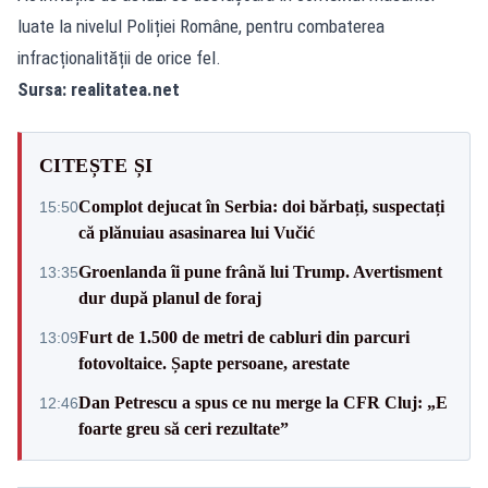
luate la nivelul Poliției Române, pentru combaterea
infracționalității de orice fel.
Sursa:
realitatea.net
CITEȘTE ȘI
Complot dejucat în Serbia: doi bărbați, suspectați
15:50
că plănuiau asasinarea lui Vučić
Groenlanda îi pune frână lui Trump. Avertisment
13:35
dur după planul de foraj
Furt de 1.500 de metri de cabluri din parcuri
13:09
fotovoltaice. Șapte persoane, arestate
Dan Petrescu a spus ce nu merge la CFR Cluj: „E
12:46
foarte greu să ceri rezultate”