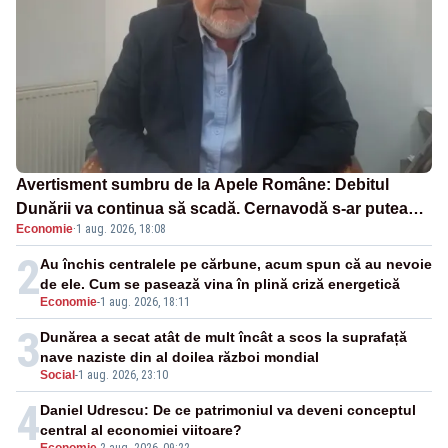
Avertisment sumbru de la Apele Române: Debitul
Dunării va continua să scadă. Cernavodă s-ar putea
Economie
·
1 aug. 2026, 18:08
închide în 4 zile
2
Au închis centralele pe cărbune, acum spun că au nevoie
de ele. Cum se pasează vina în plină criză energetică
Economie
-
1 aug. 2026, 18:11
3
Dunărea a secat atât de mult încât a scos la suprafață
nave naziste din al doilea război mondial
Social
-
1 aug. 2026, 23:10
4
Daniel Udrescu: De ce patrimoniul va deveni conceptul
central al economiei viitoare?