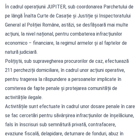
În cadrul operațiunii JUPITER, sub coordonarea Parchetului de
pe lângă Înalta Curte de Casație și Justiție și Inspectoratului
General al Poliției Române, astăzi, se desfășoară mai multe
acțiuni, la nivel național, pentru combaterea infracțiunilor
economico – financiare, la regimul armelor și al faptelor de
natură judiciară.
Polițiștii, sub supravegherea procurorilor de caz, efectuează
211 percheziții domiciliare, în cadrul unor acțiuni operative,
pentru tragerea la răspundere a persoanelor implicate în
comiterea de fapte penale și protejarea comunității de
activitățile ilegale.
Activitățile sunt efectuate în cadrul unor dosare penale în care
se fac cercetări pentru săvârșirea infracțiunilor de înșelăciune,
fals în înscrisuri sub semnătură privată, contrafacere,
evaziune fiscală, delapidare, deturnare de fonduri, abuz în