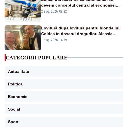
deveni conceptul central al economiei
viitoare?
2 aug. 2026, 09:22
Lovitură după lovitură pentru blonda lui
Coldea în dosarul drogurilor. Alessia
Păcuraru explică decizia magistraților
1 aug. 2026, 14:39
CATEGORII POPULARE
Actualitate
Politica
Economie
Social
Sport