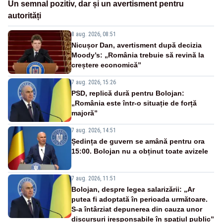
Un semnal pozitiv, dar și un avertisment pentru
autorități
8 aug. 2026, 08:51
Nicușor Dan, avertisment după decizia
Moody’s: „România trebuie să revină la
creștere economică”
7 aug. 2026, 15:26
PSD, replică dură pentru Bolojan:
„România este într-o situație de forță
majoră”
7 aug. 2026, 14:51
Ședința de guvern se amână pentru ora
15:00. Bolojan nu a obținut toate avizele
7 aug. 2026, 11:51
Bolojan, despre legea salarizării: „Ar
putea fi adoptată în perioada următoare.
S-a întârziat depunerea din cauza unor
discursuri iresponsabile în spaţiul public”