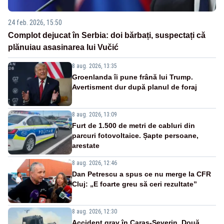
24 feb. 2026, 15:50
Complot dejucat în Serbia: doi bărbați, suspectați că
plănuiau asasinarea lui Vučić
8 aug. 2026, 13:35
Groenlanda îi pune frână lui Trump.
Avertisment dur după planul de foraj
8 aug. 2026, 13:09
Furt de 1.500 de metri de cabluri din
parcuri fotovoltaice. Șapte persoane,
arestate
8 aug. 2026, 12:46
Dan Petrescu a spus ce nu merge la CFR
Cluj: „E foarte greu să ceri rezultate”
8 aug. 2026, 12:30
Accident grav în Caraș-Severin. Două