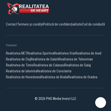
Contact
Termeni și condiții
Politică de confidențialitate
Cod de conduită
Parteneri:
Realitatea.NET
Realitatea Sportiva
Realitatea Star
Realitatea de Arad
Realitatea de Cluj
Realitatea de Galati
Realitatea de Teleorman
Realitatea de Timis
Realitatea de Calarasi
Realitatea de Salaj
Realitatea de Ialomita
Realitatea de Constanta
Realitatea de Hunedoara
Realitatea de Braila
Realitatea de Oradea
© 2026 PHG Media Invest LLC
Facebook
YouTube