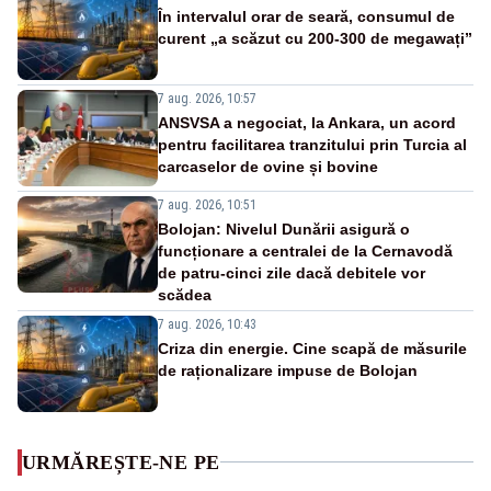
În intervalul orar de seară, consumul de
curent „a scăzut cu 200-300 de megawați”
7 aug. 2026, 10:57
ANSVSA a negociat, la Ankara, un acord
pentru facilitarea tranzitului prin Turcia al
carcaselor de ovine și bovine
7 aug. 2026, 10:51
Bolojan: Nivelul Dunării asigură o
funcționare a centralei de la Cernavodă
de patru-cinci zile dacă debitele vor
scădea
7 aug. 2026, 10:43
Criza din energie. Cine scapă de măsurile
de raționalizare impuse de Bolojan
URMĂREȘTE-NE PE