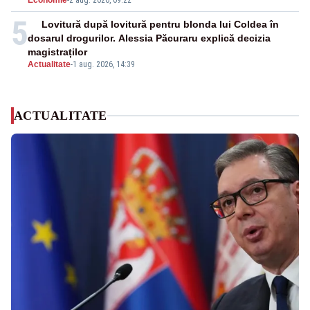
Economie
-
2 aug. 2026, 09:22
5
Lovitură după lovitură pentru blonda lui Coldea în
dosarul drogurilor. Alessia Păcuraru explică decizia
magistraților
Actualitate
-
1 aug. 2026, 14:39
ACTUALITATE