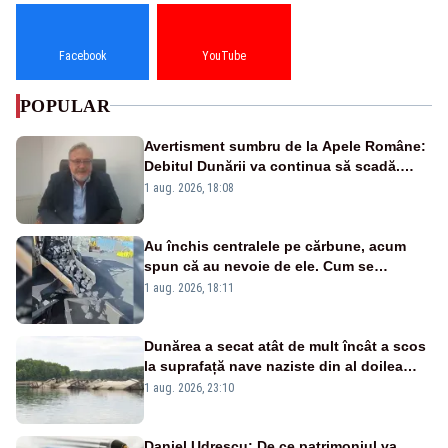
Facebook
YouTube
POPULAR
Avertisment sumbru de la Apele Române:
Debitul Dunării va continua să scadă.
Cernavodă s-ar putea închide în 4 zile
1 aug. 2026, 18:08
Au închis centralele pe cărbune, acum
spun că au nevoie de ele. Cum se
pasează vina în plină criză energetică
1 aug. 2026, 18:11
Dunărea a secat atât de mult încât a scos
la suprafață nave naziste din al doilea
război mondial
1 aug. 2026, 23:10
Daniel Udrescu: De ce patrimoniul va