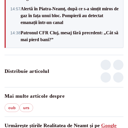
Alertă în Piatra-Neamț, după ce s-a simțit miros de
14:57
gaz în fața unui bloc. Pompierii au detectat
emanații într-un canal
Patronul CFR Cluj, mesaj fără precedent: „Cât să
14:38
mai pierd bani?”
Distribuie articolul
Mai multe articole despre
cub
urs
Urmărește știrile Realitatea de Neamt și pe
Google