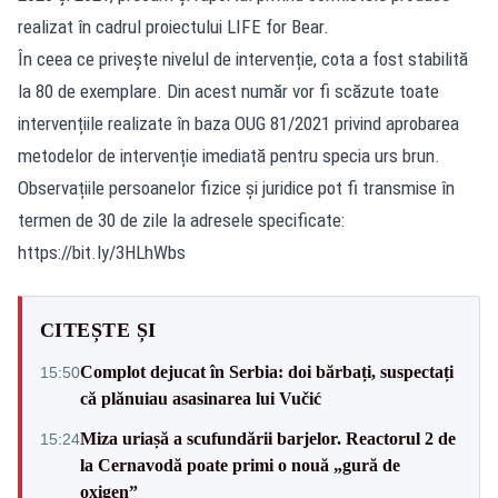
realizat în cadrul proiectului LIFE for Bear.
În ceea ce privește nivelul de intervenție, cota a fost stabilită
la 80 de exemplare. Din acest număr vor fi scăzute toate
intervențiile realizate în baza OUG 81/2021 privind aprobarea
metodelor de intervenție imediată pentru specia urs brun.
Observațiile persoanelor fizice şi juridice pot fi transmise în
termen de 30 de zile la adresele specificate:
https://bit.ly/3HLhWbs
CITEȘTE ȘI
Complot dejucat în Serbia: doi bărbați, suspectați
15:50
că plănuiau asasinarea lui Vučić
Miza uriașă a scufundării barjelor. Reactorul 2 de
15:24
la Cernavodă poate primi o nouă „gură de
oxigen”