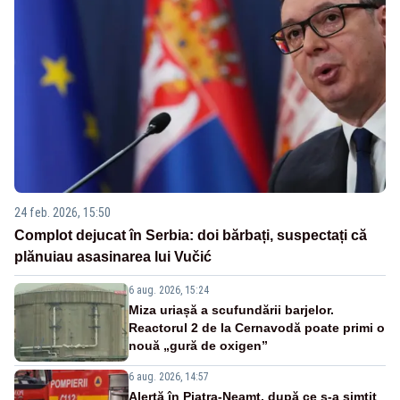
24 feb. 2026, 15:50
Complot dejucat în Serbia: doi bărbați, suspectați că
plănuiau asasinarea lui Vučić
6 aug. 2026, 15:24
Miza uriașă a scufundării barjelor.
Reactorul 2 de la Cernavodă poate primi o
nouă „gură de oxigen”
6 aug. 2026, 14:57
Alertă în Piatra-Neamț, după ce s-a simțit