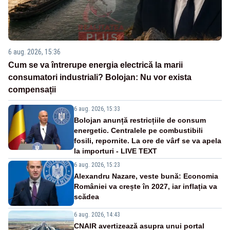
6 aug. 2026, 15:36
Cum se va întrerupe energia electrică la marii
consumatori industriali? Bolojan: Nu vor exista
compensații
6 aug. 2026, 15:33
Bolojan anunță restricțiile de consum
energetic. Centralele pe combustibili
fosili, repornite. La ore de vârf se va apela
la importuri - LIVE TEXT
6 aug. 2026, 15:23
Alexandru Nazare, veste bună: Economia
României va crește în 2027, iar inflația va
scădea
6 aug. 2026, 14:43
CNAIR avertizează asupra unui portal