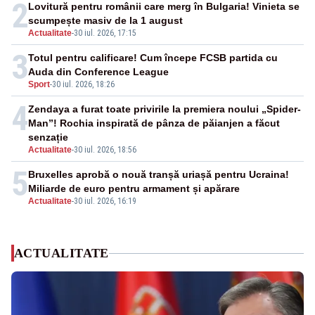
2
Lovitură pentru românii care merg în Bulgaria! Vinieta se
scumpește masiv de la 1 august
Actualitate
-
30 iul. 2026, 17:15
3
Totul pentru calificare! Cum începe FCSB partida cu
Auda din Conference League
Sport
-
30 iul. 2026, 18:26
4
Zendaya a furat toate privirile la premiera noului „Spider-
Man”! Rochia inspirată de pânza de păianjen a făcut
senzație
Actualitate
-
30 iul. 2026, 18:56
5
Bruxelles aprobă o nouă tranșă uriașă pentru Ucraina!
Miliarde de euro pentru armament și apărare
Actualitate
-
30 iul. 2026, 16:19
ACTUALITATE