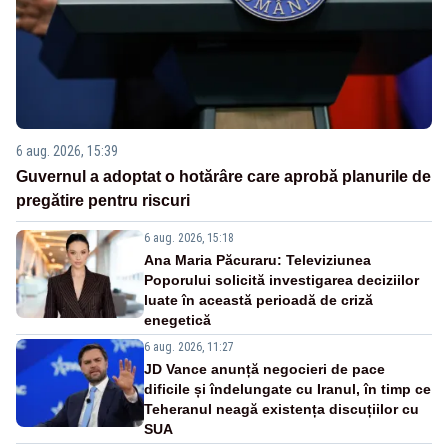
6 aug. 2026, 15:39
Guvernul a adoptat o hotărâre care aprobă planurile de
pregătire pentru riscuri
6 aug. 2026, 15:18
Ana Maria Păcuraru: Televiziunea
Poporului solicită investigarea deciziilor
luate în această perioadă de criză
enegetică
6 aug. 2026, 11:27
JD Vance anunță negocieri de pace
dificile și îndelungate cu Iranul, în timp ce
Teheranul neagă existența discuțiilor cu
SUA