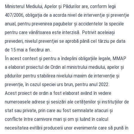
Ministerul Mediului, Apelor și Pădurilor are, conform legii
407/2006, obligația de a acorda nivel de intervenţie şi prevenţie
anual, pentru prevenirea pagubelor şi accidentelor la speciile
pentru care vânătoarea este interzisă. Potrivit aceleiași
prevederi, nivelul prevenţiei se aprobă până cel târziu pe data
de 15 mai a fiecărui an.
În acest context și pentru a îndeplini obligațiile legale, MMAP
a elaborat proiectul de Ordin al ministrului mediului, apelor și
pădurilor pentru stabilirea nivelului maxim de intervenție și
prevenție, în cazul speciei urs brun, pentru anul 2022.
Acest proiect de ordin a fost elaborat având în vedere
numeroasele adrese și sesizări ale cetățenilor și instituțiilor de
stat sau private, prin care au fost semnalate atacuri și
conflicte între carnivore mari și om și luând în calcul
necesitatea evitării producerii unor evenimente care să pună în