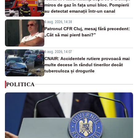
miros de gaz în fața unui bloc. Pompierii
au detectat emanații într-un canal
6 aug. 2026, 14:38
Patronul CFR Cluj, mesaj fără precedent:
„Cât să mai pierd bani?”
6 aug. 2026, 14:07
CNAIR: Accidentele rutiere provoacă mai
multe decese în rândul tinerilor decât
tuberculoza și drogurile
POLITICA