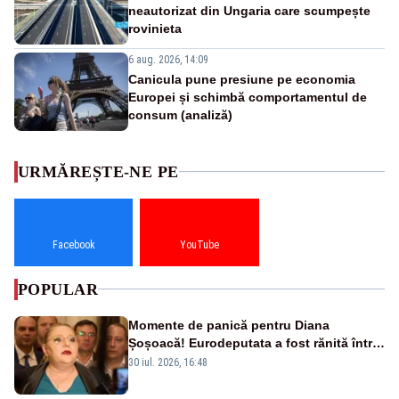
neautorizat din Ungaria care scumpește
rovinieta
6 aug. 2026, 14:09
Canicula pune presiune pe economia
Europei și schimbă comportamentul de
consum (analiză)
URMĂREȘTE-NE PE
Facebook
YouTube
POPULAR
Momente de panică pentru Diana
Șoșoacă! Eurodeputata a fost rănită într-
un accident rutier
30 iul. 2026, 16:48