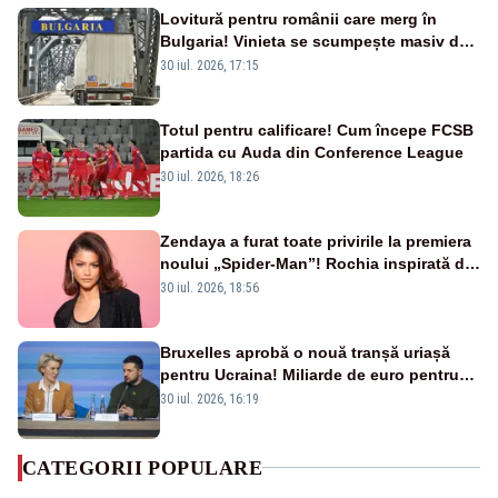
Lovitură pentru românii care merg în
Bulgaria! Vinieta se scumpește masiv de
la 1 august
30 iul. 2026, 17:15
Totul pentru calificare! Cum începe FCSB
partida cu Auda din Conference League
30 iul. 2026, 18:26
Zendaya a furat toate privirile la premiera
noului „Spider-Man”! Rochia inspirată de
pânza de păianjen a făcut senzație
30 iul. 2026, 18:56
Bruxelles aprobă o nouă tranșă uriașă
pentru Ucraina! Miliarde de euro pentru
armament și apărare
30 iul. 2026, 16:19
CATEGORII POPULARE