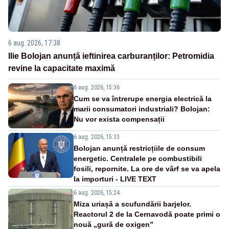
6 aug. 2026, 17:38
Ilie Bolojan anunță ieftinirea carburanților: Petromidia
revine la capacitate maximă
6 aug. 2026, 15:36
Cum se va întrerupe energia electrică la
marii consumatori industriali? Bolojan:
Nu vor exista compensații
6 aug. 2026, 15:33
Bolojan anunță restricțiile de consum
energetic. Centralele pe combustibili
fosili, repornite. La ore de vârf se va apela
la importuri - LIVE TEXT
6 aug. 2026, 15:24
Miza uriașă a scufundării barjelor.
Reactorul 2 de la Cernavodă poate primi o
nouă „gură de oxigen”