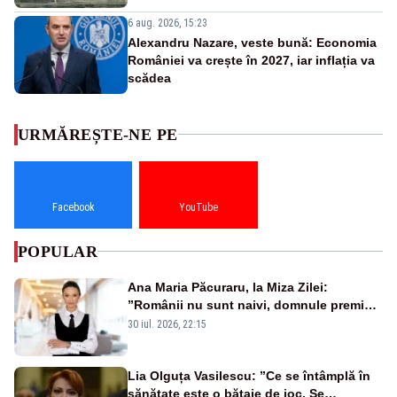
6 aug. 2026, 15:23
Alexandru Nazare, veste bună: Economia
României va crește în 2027, iar inflația va
scădea
URMĂREȘTE-NE PE
Facebook
YouTube
POPULAR
Ana Maria Păcuraru, la Miza Zilei:
”Românii nu sunt naivi, domnule premier
Bolojan”
30 iul. 2026, 22:15
Lia Olguța Vasilescu: ”Ce se întâmplă în
sănătate este o bătaie de joc. Se