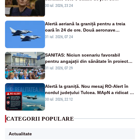
guvernează extraordinar de prost”
30 iul. 2026, 23:24
Alertă aeriană la graniță pentru a treia
oară în 24 de ore. Două aeronave
Eurofighter britanice au fost ridicate de la
31 iul. 2026, 07:24
sol
SANITAS: Niciun scenariu favorabil
pentru angajații din sănătate în proiectul
Legii salarizării
31 iul. 2026, 07:29
Alertă la graniță. Nou mesaj RO-Alert în
nordul județului Tulcea. MApN a ridicat de
la sol două avioane F-16
30 iul. 2026, 22:12
CATEGORII POPULARE
Actualitate