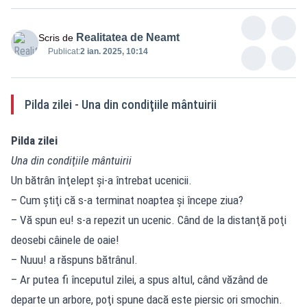
Realitatea de Neamt
Scris de
Publicat:
2 ian. 2025, 10:14
Pilda zilei - Una din condiţiile mântuirii
Pilda zilei
Una din condiţiile mântuirii
Un bătrân înţelept şi-a întrebat ucenicii.
– Cum ştiţi că s-a terminat noaptea şi începe ziua?
– Vă spun eu! s-a repezit un ucenic. Când de la distanţă poţi
deosebi câinele de oaie!
– Nuuu! a răspuns bătrânul.
– Ar putea fi începutul zilei, a spus altul, când văzând de
departe un arbore, poţi spune dacă este piersic ori smochin.