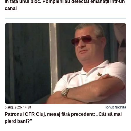
în fața unui bloc. Pompierii au detectat emanații într-un
canal
6 aug. 2026, 14:38
Ionuț Nichita
Patronul CFR Cluj, mesaj fără precedent: „Cât să mai
pierd bani?”