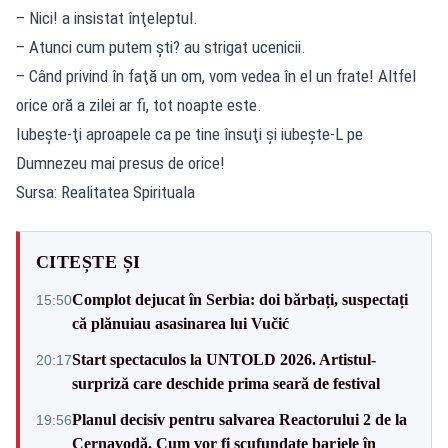
– Nici! a insistat înţeleptul.
– Atunci cum putem şti? au strigat ucenicii.
– Când privind în faţă un om, vom vedea în el un frate! Altfel
orice oră a zilei ar fi, tot noapte este.
Iubeşte-ţi aproapele ca pe tine însuţi şi iubeşte-L pe
Dumnezeu mai presus de orice!
Sursa: Realitatea Spirituala
CITEȘTE ȘI
Complot dejucat în Serbia: doi bărbați, suspectați
15:50
că plănuiau asasinarea lui Vučić
Start spectaculos la UNTOLD 2026. Artistul-
20:17
surpriză care deschide prima seară de festival
Planul decisiv pentru salvarea Reactorului 2 de la
19:56
Cernavodă. Cum vor fi scufundate barjele în