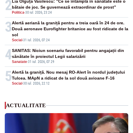
2
Lia Olguța Vasilescu: ”Ce se întâmplă în sănătate este o
bătaie de joc. Se guvernează extraordinar de prost”
Politica
-
30 iul. 2026, 23:24
3
Alertă aeriană la graniță pentru a treia oară în 24 de ore.
Două aeronave Eurofighter britanice au fost ridicate de la
sol
Social
-
31 iul. 2026, 07:24
4
SANITAS: Niciun scenariu favorabil pentru angajații din
sănătate în proiectul Legii salarizării
Sanatate
-
31 iul. 2026, 07:29
5
Alertă la graniță. Nou mesaj RO-Alert în nordul județului
Tulcea. MApN a ridicat de la sol două avioane F-16
Social
-
30 iul. 2026, 22:12
ACTUALITATE