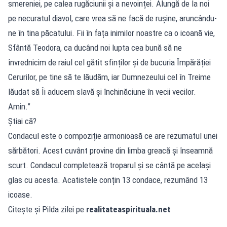
smereniei, pe calea rugăciunii și a nevoinței. Alungă de la noi
pe necuratul diavol, care vrea să ne facă de rușine, aruncându-
ne în tina păcatului. Fii în fața inimilor noastre ca o icoană vie,
Sfântă Teodora, ca ducând noi lupta cea bună să ne
învrednicim de raiul cel gătit sfinților și de bucuria Împărăției
Cerurilor, pe tine să te lăudăm, iar Dumnezeului cel în Treime
lăudat să Îi aducem slavă și închinăciune în vecii vecilor.
Amin.”
Știai că?
Condacul este o compoziție armonioasă ce are rezumatul unei
sărbători. Acest cuvânt provine din limba greacă și înseamnă
scurt. Condacul completează troparul și se cântă pe același
glas cu acesta. Acatistele conțin 13 condace, rezumând 13
icoase.
Citește și Pilda zilei pe
realitateaspirituala.net