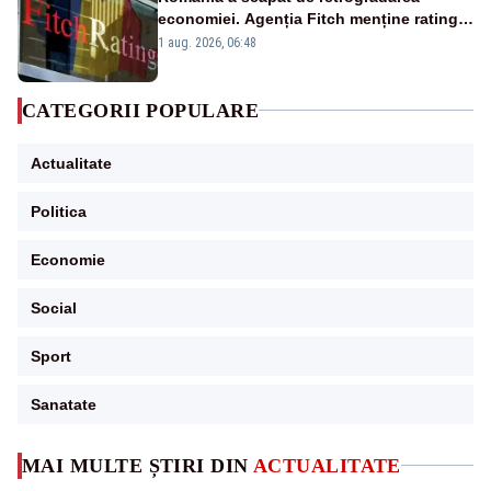
economiei. Agenția Fitch menține ratingul
„BBB-” cu perspectivă negativă
1 aug. 2026, 06:48
CATEGORII POPULARE
Actualitate
Politica
Economie
Social
Sport
Sanatate
MAI MULTE ȘTIRI DIN
ACTUALITATE