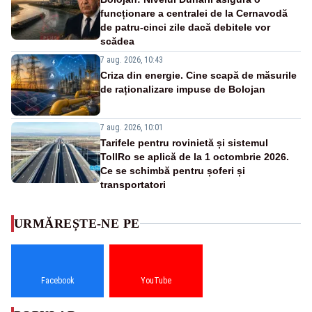
funcționare a centralei de la Cernavodă
de patru-cinci zile dacă debitele vor
scădea
7 aug. 2026, 10:43
Criza din energie. Cine scapă de măsurile
de raționalizare impuse de Bolojan
7 aug. 2026, 10:01
Tarifele pentru rovinietă și sistemul
TollRo se aplică de la 1 octombrie 2026.
Ce se schimbă pentru șoferi și
transportatori
URMĂREȘTE-NE PE
Facebook
YouTube