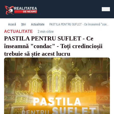
Acasă
Știri
Actualitate
PASTILA PENTRU SUFLET - Ce înseamnă "condac" - Toți credincioșii trebuie să știe acest lucru
·
ACTUALITATE
2 min citire
PASTILA PENTRU SUFLET - Ce
înseamnă "condac" - Toți credincioșii
trebuie să știe acest lucru