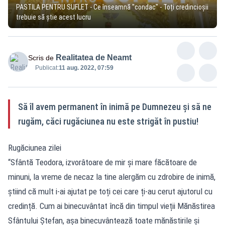
PASTILA PENTRU SUFLET - Ce înseamnă "condac" - Toți credincioșii
trebuie să știe acest lucru
Realitatea de Neamt
Scris de
Publicat:
11 aug. 2022, 07:59
Să îl avem permanent în inimă pe Dumnezeu şi să ne
rugăm, căci rugăciunea nu este strigăt în pustiu!
Rugăciunea zilei
“Sfântă Teodora, izvorâtoare de mir și mare făcătoare de
minuni, la vreme de necaz la tine alergăm cu zdrobire de inimă,
știind că mult i-ai ajutat pe toți cei care ți-au cerut ajutorul cu
credință. Cum ai binecuvântat încă din timpul vieții Mănăstirea
Sfântului Ștefan, așa binecuvântează toate mănăstirile și