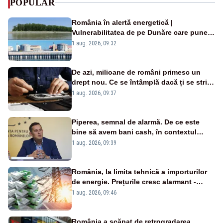
POPULAR
România în alertă energetică |
Vulnerabilitatea de pe Dunăre care pune
în pericol Centrala Cernavodă era
1 aug. 2026, 09:32
cunoscută de pe vremea lui Ceaușescu
De azi, milioane de români primesc un
drept nou. Ce se întâmplă dacă ți se strică
un produs
1 aug. 2026, 09:37
Piperea, semnal de alarmă. De ce este
bine să avem bani cash, în contextul
alertei energetice?
1 aug. 2026, 09:39
România, la limita tehnică a importurilor
de energie. Prețurile cresc alarmant -
Analiză Realitatea Plus
1 aug. 2026, 09:46
România a scăpat de retrogradarea