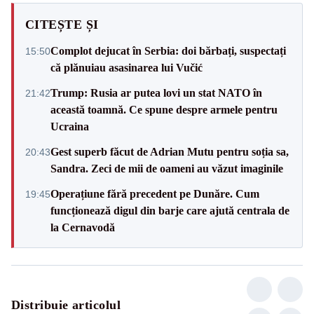
CITEȘTE ȘI
Complot dejucat în Serbia: doi bărbați, suspectați
15:50
că plănuiau asasinarea lui Vučić
Trump: Rusia ar putea lovi un stat NATO în
21:42
această toamnă. Ce spune despre armele pentru
Ucraina
Gest superb făcut de Adrian Mutu pentru soția sa,
20:43
Sandra. Zeci de mii de oameni au văzut imaginile
Operațiune fără precedent pe Dunăre. Cum
19:45
funcționează digul din barje care ajută centrala de
la Cernavodă
Distribuie articolul