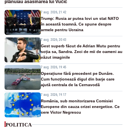
plănuiau asasinarea lui Vučić
7 aug. 2026, 21:42
Trump: Rusia ar putea lovi un stat NATO
în această toamnă. Ce spune despre
armele pentru Ucraina
7 aug. 2026, 20:43
Gest superb făcut de Adrian Mutu pentru
soția sa, Sandra. Zeci de mii de oameni au
văzut imaginile
7 aug. 2026, 19:45
Operațiune fără precedent pe Dunăre.
Cum funcționează digul din barje care
ajută centrala de la Cernavodă
7 aug. 2026, 19:17
România, sub monitorizarea Comisiei
Europene din cauza crizei energetice. Ce
cere Victor Negrescu
POLITICA