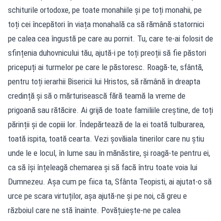
schiturile ortodoxe, pe toate monahiile și pe toți monahii, pe
toți cei începători în viața monahală ca să rămână statornici
pe calea cea îngustă pe care au pornit. Tu, care te-ai folosit de
sfințenia duhovnicului tău, ajută-i pe toți preoții să fie păstori
pricepuți ai turmelor pe care le păstoresc. Roagă-te, sfântă,
pentru toți ierarhii Bisericii lui Hristos, să rămână în dreapta
credință și să o mărturisească fără teamă la vreme de
prigoană sau rătăcire. Ai grijă de toate familiile creștine, de toți
părinții și de copiii lor. Îndepărtează de la ei toată tulburarea,
toată ispita, toată cearta. Vezi șovăiala tinerilor care nu știu
unde le e locul, în lume sau în mănăstire, și roagă-te pentru ei,
ca să își înțeleagă chemarea și să facă întru toate voia lui
Dumnezeu. Așa cum pe fiica ta, Sfânta Teopisti, ai ajutat-o să
urce pe scara virtuților, așa ajută-ne și pe noi, că greu e
războiul care ne stă înainte. Povățuiește-ne pe calea