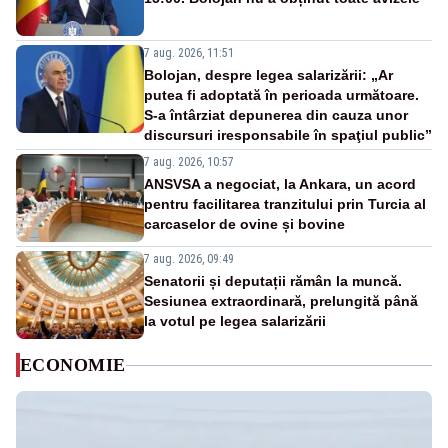
7 aug. 2026, 11:51
Bolojan, despre legea salarizării: „Ar
putea fi adoptată în perioada următoare.
S-a întârziat depunerea din cauza unor
discursuri iresponsabile în spaţiul public”
7 aug. 2026, 10:57
ANSVSA a negociat, la Ankara, un acord
pentru facilitarea tranzitului prin Turcia al
carcaselor de ovine și bovine
7 aug. 2026, 09:49
Senatorii și deputații rămân la muncă.
Sesiunea extraordinară, prelungită până
la votul pe legea salarizării
ECONOMIE