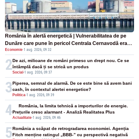
România în alertă energetică | Vulnerabilitatea de pe
Dunăre care pune în pericol Centrala Cernavodă era
Economie
·
1 aug. 2026, 09:32
cunoscută de pe vremea lui Ceaușescu
2
De azi, milioane de români primesc un drept nou. Ce se
întâmplă dacă ți se strică un produs
Social
-
1 aug. 2026, 09:37
3
Piperea, semnal de alarmă. De ce este bine să avem bani
cash, în contextul alertei energetice?
Politica
-
1 aug. 2026, 09:39
4
România, la limita tehnică a importurilor de energie.
Prețurile cresc alarmant - Analiză Realitatea Plus
Actualitate
-
1 aug. 2026, 09:46
5
România a scăpat de retrogradarea economiei. Agenția
Fitch menține ratingul „BBB-” cu perspectivă negativă