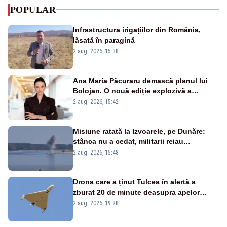
POPULAR
Infrastructura irigațiilor din România,
lăsată în paragină
2 aug. 2026, 15:38
Ana Maria Păcuraru demască planul lui
Bolojan. O nouă ediție explozivă a
emisiunii „Miza Zilei” la Realitatea PLUS
2 aug. 2026, 15:42
Misiune ratată la Izvoarele, pe Dunăre:
stânca nu a cedat, militarii reiau
detonările luni – VIDEO
2 aug. 2026, 15:48
Drona care a ținut Tulcea în alertă a
zburat 20 de minute deasupra apelor
României. Au fost ridicate două F-16
2 aug. 2026, 19:28