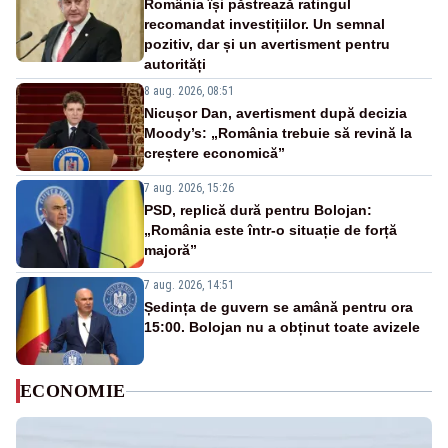
România își păstrează ratingul
recomandat investițiilor. Un semnal
pozitiv, dar și un avertisment pentru
autorități
8 aug. 2026, 08:51
Nicușor Dan, avertisment după decizia
Moody’s: „România trebuie să revină la
creștere economică”
7 aug. 2026, 15:26
PSD, replică dură pentru Bolojan:
„România este într-o situație de forță
majoră”
7 aug. 2026, 14:51
Ședința de guvern se amână pentru ora
15:00. Bolojan nu a obținut toate avizele
ECONOMIE