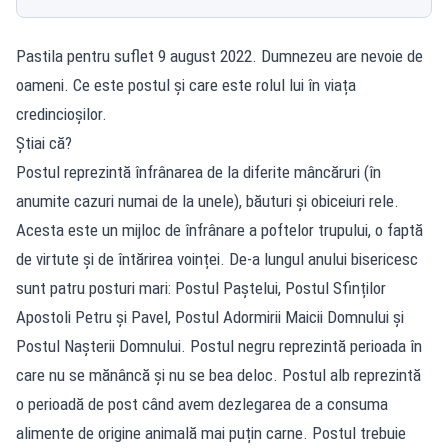
Pastila pentru suflet 9 august 2022. Dumnezeu are nevoie de
oameni. Ce este postul și care este rolul lui în viața
credincioșilor.
Știai că?
Postul reprezintă înfrânarea de la diferite mâncăruri (în
anumite cazuri numai de la unele), băuturi și obiceiuri rele.
Acesta este un mijloc de înfrânare a poftelor trupului, o faptă
de virtute și de întărirea voinței. De-a lungul anului bisericesc
sunt patru posturi mari: Postul Paștelui, Postul Sfinților
Apostoli Petru și Pavel, Postul Adormirii Maicii Domnului și
Postul Nașterii Domnului. Postul negru reprezintă perioada în
care nu se mănâncă și nu se bea deloc. Postul alb reprezintă
o perioadă de post când avem dezlegarea de a consuma
alimente de origine animală mai puțin carne. Postul trebuie