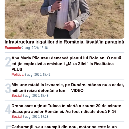
Infrastructura irigațiilor din România, lăsată în paragină
Economie
·
2 aug. 2026, 15:38
2
Ana Maria Păcuraru demască planul lui Bolojan. O nouă
ediție explozivă a emisiunii „Miza Zilei” la Realitatea
PLUS
Politica
-
2 aug. 2026, 15:42
3
Misiune ratată la Izvoarele, pe Dunăre: stânca nu a cedat,
militarii reiau detonările luni – VIDEO
Social
-
2 aug. 2026, 15:48
4
Drona care a ținut Tulcea în alertă a zburat 20 de minute
deasupra apelor României. Au fost ridicate două F-16
Social
-
2 aug. 2026, 19:28
Carburanții s-au scumpit din nou, motorina este la un