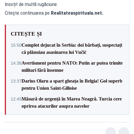
însoțit de multă rugăciune.
Citește continuarea pe
Realitateaspirituala.net.
CITEȘTE ȘI
Complot dejucat în Serbia: doi bărbați, suspectați
15:50
că plănuiau asasinarea lui Vučić
Avertisment pentru NATO: Putin ar putea trimite
14:38
militari fără însemne
Darius Olaru a spart gheața în Belgia! Gol superb
13:37
pentru Union Saint-Gilloise
Măsură de urgență în Marea Neagră. Turcia cere
12:45
oprirea atacurilor asupra navelor