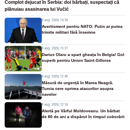
Complot dejucat în Serbia: doi bărbați, suspectați că
plănuiau asasinarea lui Vučić
9 aug. 2026, 14:38
Avertisment pentru NATO: Putin ar putea
trimite militari fără însemne
9 aug. 2026, 13:37
Darius Olaru a spart gheața în Belgia! Gol
superb pentru Union Saint-Gilloise
9 aug. 2026, 12:45
Măsură de urgență în Marea Neagră.
Turcia cere oprirea atacurilor asupra
navelor
9 aug. 2026, 12:16
Alertă pe Vârful Moldoveanu. Un bărbat
de 80 de ani a dispărut în timpul coborârii