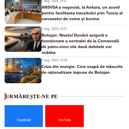
7 aug. 2026, 10:57
ANSVSA a negociat, la Ankara, un acord
pentru facilitarea tranzitului prin Turcia al
carcaselor de ovine și bovine
7 aug. 2026, 10:51
Bolojan: Nivelul Dunării asigură o
funcționare a centralei de la Cernavodă
de patru-cinci zile dacă debitele vor
scădea
7 aug. 2026, 10:43
Criza din energie. Cine scapă de măsurile
de raționalizare impuse de Bolojan
URMĂREȘTE-NE PE
Facebook
YouTube