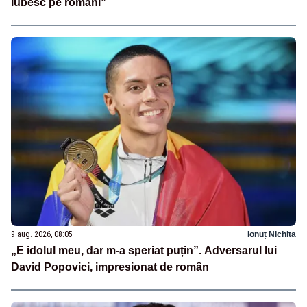
iubesc pe români”
9 aug. 2026, 08:05
Ionuț Nichita
„E idolul meu, dar m-a speriat puțin”. Adversarul lui
David Popovici, impresionat de român