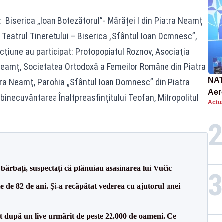
: Biserica „Ioan Botezătorul”- Mărăței I din Piatra Neamț
 Teatrul Tineretului – Biserica „Sfântul Ioan Domnesc”,
cţiune au participat: Protopopiatul Roznov, Asociaţia
Neamţ, Societatea Ortodoxă a Femeilor Române din Piatra
NAT
ra Neamţ, Parohia „Sfântul Ioan Domnesc” din Piatra
Aer
inecuvântarea Înaltpreasfinţitului Teofan, Mitropolitul
Actua
int
bărbați, suspectați că plănuiau asasinarea lui Vučić
 de 82 de ani. Și-a recăpătat vederea cu ajutorul unei
ut după un live urmărit de peste 22.000 de oameni. Ce