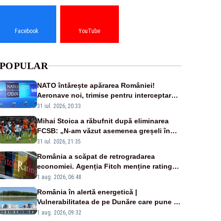
Facebook
YouTube
POPULAR
NATO întărește apărarea României!
Aeronave noi, trimise pentru interceptarea
și distrugerea dronelor
31 iul. 2026, 20:33
Mihai Stoica a răbufnit după eliminarea
FCSB: „N-am văzut asemenea greșeli în
190 de meciuri europene”
31 iul. 2026, 21:35
România a scăpat de retrogradarea
economiei. Agenția Fitch menține ratingul
„BBB-” cu perspectivă negativă
1 aug. 2026, 06:48
România în alertă energetică |
Vulnerabilitatea de pe Dunăre care pune în
pericol Centrala Cernavodă era cunoscută
1 aug. 2026, 09:32