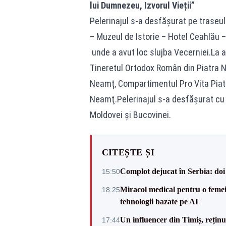
lui Dumnezeu, Izvorul Vieții”
Pelerinajul s-a desfășurat pe traseul
– Muzeul de Istorie – Hotel Ceahlău –
unde a avut loc slujba Vecerniei.La a
Tineretul Ortodox Român din Piatra 
Neamț, Compartimentul Pro Vita Piat
Neamţ.Pelerinajul s-a desfăşurat cu b
Moldovei şi Bucovinei.
CITEȘTE ȘI
Complot dejucat în Serbia: doi 
15:50
Miracol medical pentru o femeie
18:25
tehnologii bazate pe AI
Un influencer din Timiș, rețin
17:44