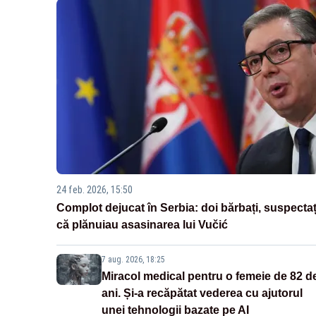
24 feb. 2026, 15:50
Complot dejucat în Serbia: doi bărbați, suspectaț
că plănuiau asasinarea lui Vučić
7 aug. 2026, 18:25
Miracol medical pentru o femeie de 82 d
ani. Și-a recăpătat vederea cu ajutorul
unei tehnologii bazate pe AI