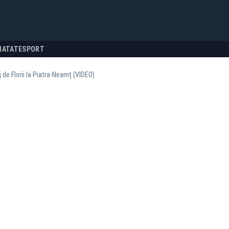
NATATE
SPORT
j de Florii la Piatra-Neamț (VIDEO)