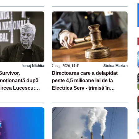
Ionuț Nichita
7 aug. 2026, 14:41
Stoica Marian
Survivor,
Directoarea care a delapidat
emoționantă după
peste 4,5 milioane lei de la
Mircea Lucescu:
Electrica Serv - trimisă în
judecată