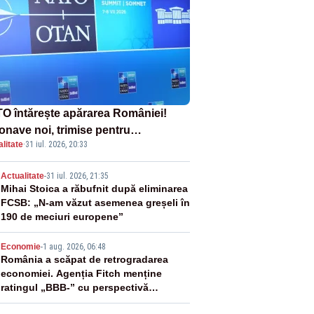
O întărește apărarea României!
onave noi, trimise pentru
litate
·
31 iul. 2026, 20:33
erceptarea și distrugerea dronelor
2
Actualitate
-
31 iul. 2026, 21:35
Mihai Stoica a răbufnit după eliminarea
FCSB: „N-am văzut asemenea greșeli în
190 de meciuri europene”
3
Economie
-
1 aug. 2026, 06:48
România a scăpat de retrogradarea
economiei. Agenția Fitch menține
ratingul „BBB-” cu perspectivă
negativă