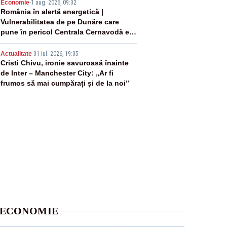
4
Economie
-
1 aug. 2026, 09:32
România în alertă energetică |
Vulnerabilitatea de pe Dunăre care
pune în pericol Centrala Cernavodă era
cunoscută de pe vremea lui Ceaușescu
5
Actualitate
-
31 iul. 2026, 19:35
Cristi Chivu, ironie savuroasă înainte
de Inter – Manchester City: „Ar fi
frumos să mai cumpărați și de la noi”
ECONOMIE