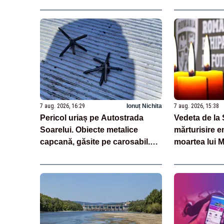
7 aug. 2026, 16:29
Ionuț Nichita
7 aug. 2026, 15:38
Pericol uriaș pe Autostrada
Vedeta de la 
Soarelui. Obiecte metalice
mărturisire 
capcană, găsite pe carosabil.
moartea lui 
Avertisment CNAIR
„Am plâns”