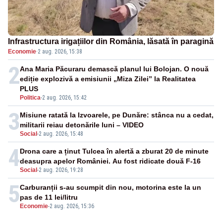
Infrastructura irigațiilor din România, lăsată în paragină
Economie
·
2 aug. 2026, 15:38
2
Ana Maria Păcuraru demască planul lui Bolojan. O nouă
ediție explozivă a emisiunii „Miza Zilei” la Realitatea
PLUS
Politica
-
2 aug. 2026, 15:42
3
Misiune ratată la Izvoarele, pe Dunăre: stânca nu a cedat,
militarii reiau detonările luni – VIDEO
Social
-
2 aug. 2026, 15:48
4
Drona care a ținut Tulcea în alertă a zburat 20 de minute
deasupra apelor României. Au fost ridicate două F-16
Social
-
2 aug. 2026, 19:28
5
Carburanții s-au scumpit din nou, motorina este la un
pas de 11 lei/litru
Economie
-
2 aug. 2026, 15:36