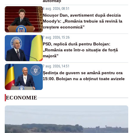
autorități
8 aug. 2026, 08:51
Nicușor Dan, avertisment după decizia
Moody’s: „România trebuie să revină la
creștere economică”
7 aug. 2026, 15:26
PSD, replică dură pentru Bolojan:
„România este într-o situație de forță
majoră”
7 aug. 2026, 14:51
Ședința de guvern se amână pentru ora
15:00. Bolojan nu a obținut toate avizele
ECONOMIE