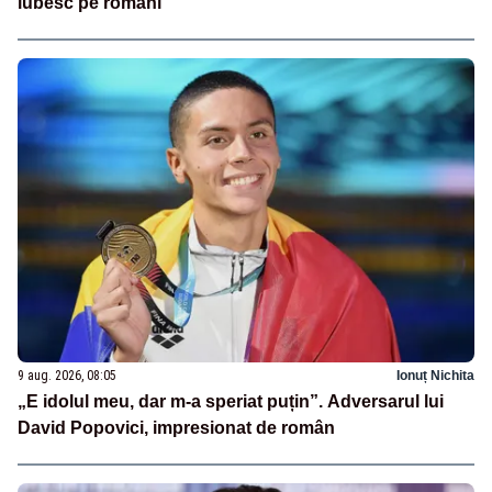
iubesc pe români”
9 aug. 2026, 08:05
Ionuț Nichita
„E idolul meu, dar m-a speriat puțin”. Adversarul lui
David Popovici, impresionat de român