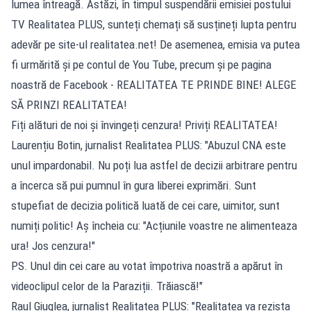
lumea întreagă. Astăzi, în timpul suspendării emisiei postului
TV Realitatea PLUS, sunteți chemați să susțineți lupta pentru
adevăr pe site-ul realitatea.net! De asemenea, emisia va putea
fi urmărită și pe contul de You Tube, precum și pe pagina
noastră de Facebook - REALITATEA TE PRINDE BINE! ALEGE
SĂ PRINZI REALITATEA!
Fiți alături de noi și învingeți cenzura! Priviți REALITATEA!
Laurențiu Botin, jurnalist Realitatea PLUS: "Abuzul CNA este
unul impardonabil. Nu poți lua astfel de decizii arbitrare pentru
a încerca să pui pumnul în gura liberei exprimări. Sunt
stupefiat de decizia politică luată de cei care, uimitor, sunt
numiți politic! Aș încheia cu: "Acțiunile voastre ne alimenteaza
ura! Jos cenzura!"
PS. Unul din cei care au votat împotriva noastră a apărut în
videoclipul celor de la Paraziții. Trăiască!"
Raul Giuglea, jurnalist Realitatea PLUS: "Realitatea va rezista