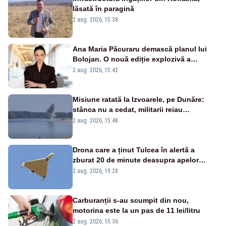
lăsată în paragină
2 aug. 2026, 15:38
Ana Maria Păcuraru demască planul lui
Bolojan. O nouă ediție explozivă a
emisiunii „Miza Zilei” la Realitatea PLUS
2 aug. 2026, 15:42
Misiune ratată la Izvoarele, pe Dunăre:
stânca nu a cedat, militarii reiau
detonările luni – VIDEO
2 aug. 2026, 15:48
Drona care a ținut Tulcea în alertă a
zburat 20 de minute deasupra apelor
României. Au fost ridicate două F-16
2 aug. 2026, 19:28
Carburanții s-au scumpit din nou,
motorina este la un pas de 11 lei/litru
2 aug. 2026, 15:36