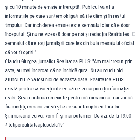
și cu 10 minute de emisie întreruptă. Publicul va afla
informațiile pe care suntem obligați să i le dăm și în restul
timpului. Dar închiderea emisiei este semnalul clar că e doar
începutul. Și nu ne vizează doar pe noi și redacția Realitatea. E
semnalul către toți jurnaliștii care ies din bula mesajului oficial
că vor fi opriți."
Claudiu Giurgea, jurnalist Realitatea PLUS: "Am mai trecut prin
asta, au mai încercat să ne închidă gura. Nu au reușit nici
atunci, nu le va ieși nici de această dată. Realitatea PLUS
există pentru că voi ați înțeles că de la noi primiți informația
reală. Și va continua să existe pentru că românii nu mai vor să
fie mințiți, românii vor să știe ce se întâmplă cu țara lor.
Și, împreună cu voi, vom fi și mai puternici. De azi, de la 19:00!
#totiperealitateaplusdela19"