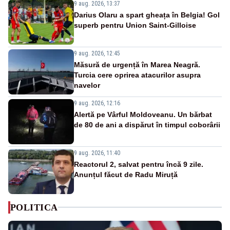
9 aug. 2026, 13:37
Darius Olaru a spart gheața în Belgia! Gol
superb pentru Union Saint-Gilloise
9 aug. 2026, 12:45
Măsură de urgență în Marea Neagră.
Turcia cere oprirea atacurilor asupra
navelor
9 aug. 2026, 12:16
Alertă pe Vârful Moldoveanu. Un bărbat
de 80 de ani a dispărut în timpul coborârii
9 aug. 2026, 11:40
Reactorul 2, salvat pentru încă 9 zile.
Anunțul făcut de Radu Miruță
POLITICA