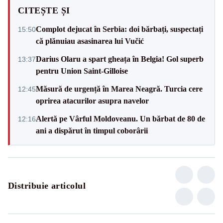
CITEȘTE ȘI
Complot dejucat în Serbia: doi bărbați, suspectați
15:50
că plănuiau asasinarea lui Vučić
Darius Olaru a spart gheața în Belgia! Gol superb
13:37
pentru Union Saint-Gilloise
Măsură de urgență în Marea Neagră. Turcia cere
12:45
oprirea atacurilor asupra navelor
Alertă pe Vârful Moldoveanu. Un bărbat de 80 de
12:16
ani a dispărut în timpul coborârii
Distribuie articolul