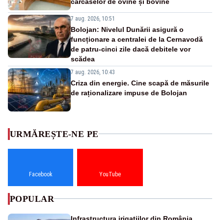
carcaselor de ovine și bovine
7 aug. 2026, 10:51
Bolojan: Nivelul Dunării asigură o
funcționare a centralei de la Cernavodă
de patru-cinci zile dacă debitele vor
scădea
7 aug. 2026, 10:43
Criza din energie. Cine scapă de măsurile
de raționalizare impuse de Bolojan
URMĂREȘTE-NE PE
Facebook
YouTube
POPULAR
Infrastructura irigațiilor din România,