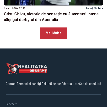
8 aug. 2026, 17:31
Ionuț Nichita
Cristi Chivu, victorie de senzație cu Juventus! Inter a
câștigat derby-ul din Australia
Mai Multe
Contact
Termeni și condiții
Politică de confidențialitate
Cod de conduită
Parteneri: