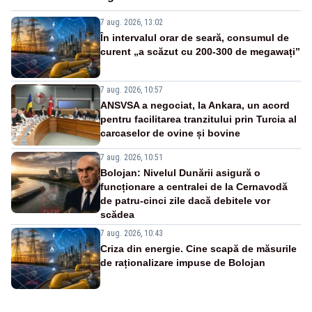
7 aug. 2026, 13:02
În intervalul orar de seară, consumul de
curent „a scăzut cu 200-300 de megawați”
7 aug. 2026, 10:57
ANSVSA a negociat, la Ankara, un acord
pentru facilitarea tranzitului prin Turcia al
carcaselor de ovine și bovine
7 aug. 2026, 10:51
Bolojan: Nivelul Dunării asigură o
funcționare a centralei de la Cernavodă
de patru-cinci zile dacă debitele vor
scădea
7 aug. 2026, 10:43
Criza din energie. Cine scapă de măsurile
de raționalizare impuse de Bolojan