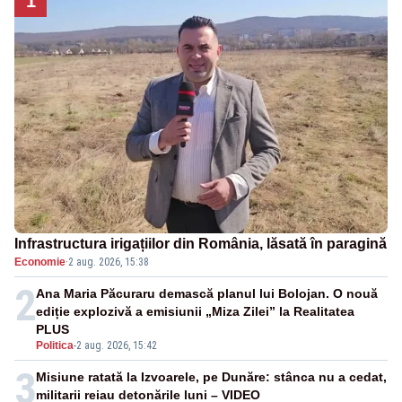
1
Infrastructura irigațiilor din România, lăsată în paragină
Economie
·
2 aug. 2026, 15:38
2
Ana Maria Păcuraru demască planul lui Bolojan. O nouă
ediție explozivă a emisiunii „Miza Zilei” la Realitatea
PLUS
Politica
-
2 aug. 2026, 15:42
3
Misiune ratată la Izvoarele, pe Dunăre: stânca nu a cedat,
militarii reiau detonările luni – VIDEO