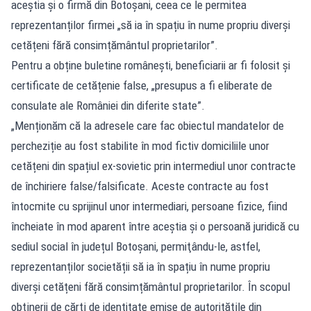
aceștia și o firmă din Botoșani, ceea ce le permitea
reprezentanților firmei „să ia în spațiu în nume propriu diverşi
cetățeni fără consimțământul proprietarilor”.
Pentru a obține buletine românești, beneficiarii ar fi folosit și
certificate de cetățenie false, „presupus a fi eliberate de
consulate ale României din diferite state”.
„Menționăm că la adresele care fac obiectul mandatelor de
percheziție au fost stabilite în mod fictiv domiciliile unor
cetățeni din spațiul ex-sovietic prin intermediul unor contracte
de închiriere false/falsificate. Aceste contracte au fost
întocmite cu sprijinul unor intermediari, persoane fizice, fiind
încheiate în mod aparent între aceştia și o persoană juridică cu
sediul social în județul Botoșani, permiţându-le, astfel,
reprezentanților societății să ia în spațiu în nume propriu
diverşi cetățeni fără consimțământul proprietarilor. În scopul
obţinerii de cărţi de identitate emise de autorităţile din