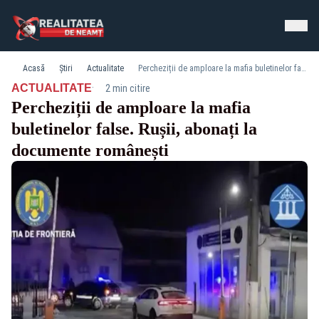
Acasă
Știri
Actualitate
Percheziții de amploare la mafia buletinelor false. Rușii, abonați la documente românești
·
ACTUALITATE
2 min citire
Percheziții de amploare la mafia
buletinelor false. Rușii, abonați la
documente românești