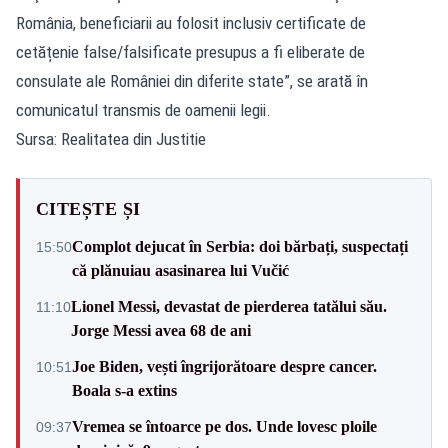
România, beneficiarii au folosit inclusiv certificate de
cetățenie false/falsificate presupus a fi eliberate de
consulate ale României din diferite state”, se arată în
comunicatul transmis de oamenii legii.
Sursa: Realitatea din Justitie
CITEȘTE ȘI
Complot dejucat în Serbia: doi bărbați, suspectați
15:50
că plănuiau asasinarea lui Vučić
Lionel Messi, devastat de pierderea tatălui său.
11:10
Jorge Messi avea 68 de ani
Joe Biden, vești îngrijorătoare despre cancer.
10:51
Boala s-a extins
Vremea se întoarce pe dos. Unde lovesc ploile
09:37