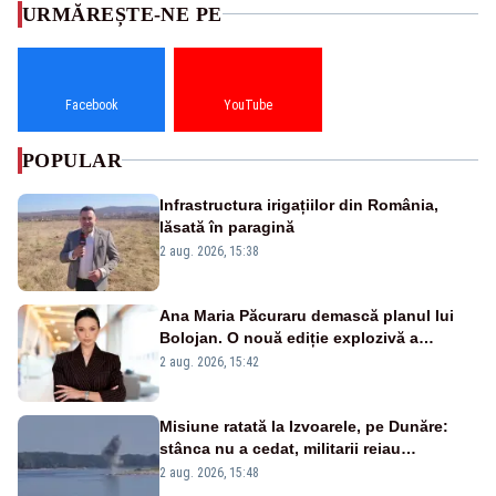
URMĂREȘTE-NE PE
Facebook
YouTube
POPULAR
Infrastructura irigațiilor din România,
lăsată în paragină
2 aug. 2026, 15:38
Ana Maria Păcuraru demască planul lui
Bolojan. O nouă ediție explozivă a
emisiunii „Miza Zilei” la Realitatea PLUS
2 aug. 2026, 15:42
Misiune ratată la Izvoarele, pe Dunăre:
stânca nu a cedat, militarii reiau
detonările luni – VIDEO
2 aug. 2026, 15:48