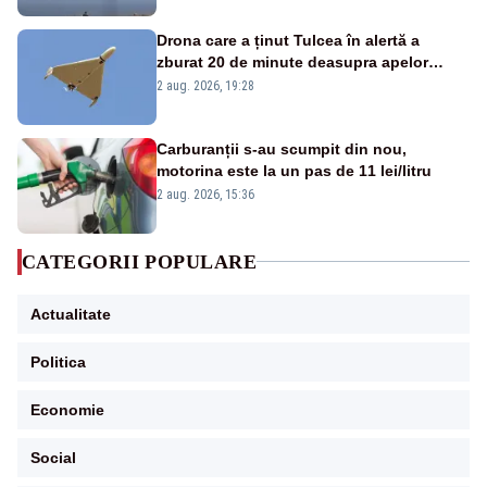
Drona care a ținut Tulcea în alertă a
zburat 20 de minute deasupra apelor
României. Au fost ridicate două F-16
2 aug. 2026, 19:28
Carburanții s-au scumpit din nou,
motorina este la un pas de 11 lei/litru
2 aug. 2026, 15:36
CATEGORII POPULARE
Actualitate
Politica
Economie
Social