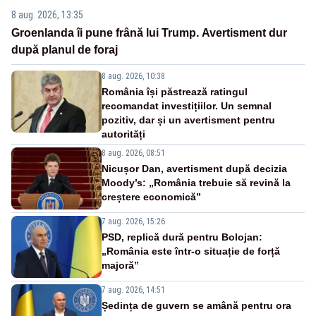
8 aug. 2026, 13:35
Groenlanda îi pune frână lui Trump. Avertisment dur
după planul de foraj
8 aug. 2026, 10:38
România își păstrează ratingul
recomandat investițiilor. Un semnal
pozitiv, dar și un avertisment pentru
autorități
8 aug. 2026, 08:51
Nicușor Dan, avertisment după decizia
Moody’s: „România trebuie să revină la
creștere economică”
7 aug. 2026, 15:26
PSD, replică dură pentru Bolojan:
„România este într-o situație de forță
majoră”
7 aug. 2026, 14:51
Ședința de guvern se amână pentru ora