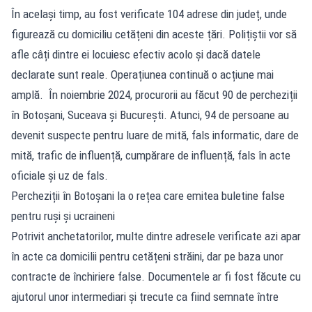
În același timp, au fost verificate 104 adrese din județ, unde
figurează cu domiciliu cetățeni din aceste țări. Polițiștii vor să
afle câți dintre ei locuiesc efectiv acolo și dacă datele
declarate sunt reale. Operațiunea continuă o acțiune mai
amplă. În noiembrie 2024, procurorii au făcut 90 de percheziții
în Botoșani, Suceava și București. Atunci, 94 de persoane au
devenit suspecte pentru luare de mită, fals informatic, dare de
mită, trafic de influență, cumpărare de influență, fals în acte
oficiale și uz de fals.
Percheziții în Botoșani la o rețea care emitea buletine false
pentru ruși și ucraineni
Potrivit anchetatorilor, multe dintre adresele verificate azi apar
în acte ca domicilii pentru cetățeni străini, dar pe baza unor
contracte de închiriere false. Documentele ar fi fost făcute cu
ajutorul unor intermediari și trecute ca fiind semnate între