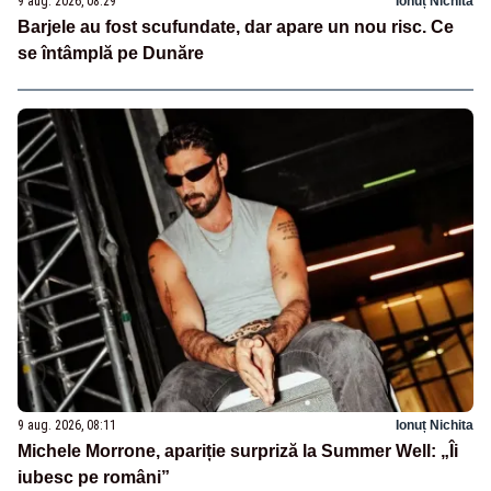
9 aug. 2026, 08:29
Ionuț Nichita
Barjele au fost scufundate, dar apare un nou risc. Ce
se întâmplă pe Dunăre
9 aug. 2026, 08:11
Ionuț Nichita
Michele Morrone, apariție surpriză la Summer Well: „Îi
iubesc pe români”