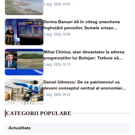
va detona o stâncă și va devia apa
2 aug. 2026, 10:07
fluviului - IMAGINI AERIENE
Dorina Barcari dă în vileag șmecheria
înghețării pensiilor. Sumele uriașe
pierdute de fiecare român
2 aug. 2026, 10:09
Mihai Chirica, atac devastator la adresa
progresiștilor lui Bolojan: Trebuie să
protejăm și natura, dar nu șținem omaneii
2 aug. 2026, 10:12
în stare permanentă de alertă
Daniel Udrescu: De ce patrimoniul va
deveni conceptul central al economiei
viitoare?
2 aug. 2026, 09:22
CATEGORII POPULARE
Actualitate