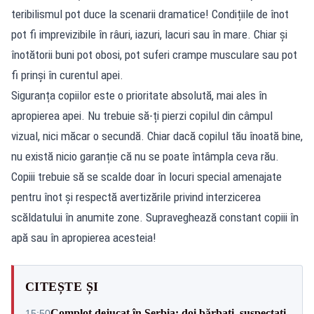
teribilismul pot duce la scenarii dramatice! Condițiile de înot
pot fi imprevizibile în râuri, iazuri, lacuri sau în mare. Chiar și
înotătorii buni pot obosi, pot suferi crampe musculare sau pot
fi prinși în curentul apei.
Siguranța copiilor este o prioritate absolută, mai ales în
apropierea apei. Nu trebuie să-ți pierzi copilul din câmpul
vizual, nici măcar o secundă. Chiar dacă copilul tău înoată bine,
nu există nicio garanție că nu se poate întâmpla ceva rău.
Copiii trebuie să se scalde doar în locuri special amenajate
pentru înot și respectă avertizările privind interzicerea
scăldatului în anumite zone. Supraveghează constant copiii în
apă sau în apropierea acesteia!
CITEȘTE ȘI
Complot dejucat în Serbia: doi bărbați, suspectați
15:50