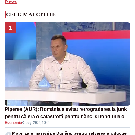
News
CELE MAI CITITE
1
Piperea (AUR): România a evitat retrogradarea la junk
pentru că era o catastrofă pentru bănci și fondurile de
Economie
·
2 aug. 2026, 10:01
pensii
Mobilizare masivă pe Dunăre, pentru salvarea producției