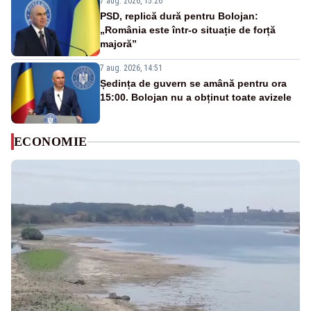
7 aug. 2026, 15:26
PSD, replică dură pentru Bolojan:
„România este într-o situație de forță
majoră”
7 aug. 2026, 14:51
Ședința de guvern se amână pentru ora
15:00. Bolojan nu a obținut toate avizele
ECONOMIE