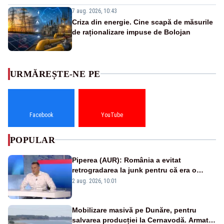
7 aug. 2026, 10:43
Criza din energie. Cine scapă de măsurile
de raționalizare impuse de Bolojan
URMĂREȘTE-NE PE
Facebook
YouTube
POPULAR
Piperea (AUR): România a evitat
retrogradarea la junk pentru că era o
catastrofă pentru bănci și fondurile de
2 aug. 2026, 10:01
pensii
Mobilizare masivă pe Dunăre, pentru
salvarea producției la Cernavodă. Armata