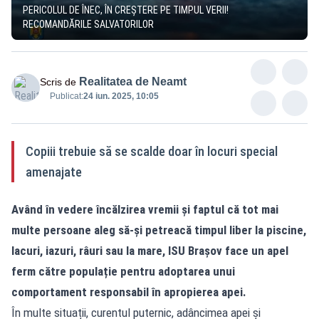
PERICOLUL DE ÎNEC, ÎN CREȘTERE PE TIMPUL VERII!
RECOMANDĂRILE SALVATORILOR
Realitatea de Neamt
Scris de
Publicat:
24 iun. 2025, 10:05
Copiii trebuie să se scalde doar în locuri special
amenajate
Având în vedere încălzirea vremii și faptul că tot mai
multe persoane aleg să-și petreacă timpul liber la piscine,
lacuri, iazuri, râuri sau la mare, ISU Brașov face un apel
ferm către populație pentru adoptarea unui
comportament responsabil în apropierea apei.
În multe situații, curentul puternic, adâncimea apei și