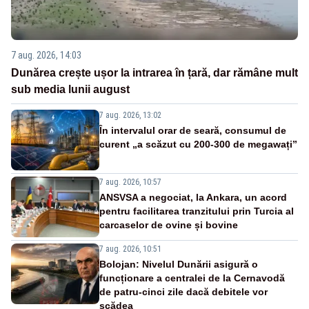
7 aug. 2026, 14:03
Dunărea crește ușor la intrarea în țară, dar rămâne mult
sub media lunii august
7 aug. 2026, 13:02
În intervalul orar de seară, consumul de
curent „a scăzut cu 200-300 de megawați”
7 aug. 2026, 10:57
ANSVSA a negociat, la Ankara, un acord
pentru facilitarea tranzitului prin Turcia al
carcaselor de ovine și bovine
7 aug. 2026, 10:51
Bolojan: Nivelul Dunării asigură o
funcționare a centralei de la Cernavodă
de patru-cinci zile dacă debitele vor
scădea