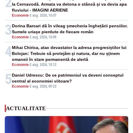
2
la Cernavodă. Armata va detona o stâncă și va devia apa
fluviului - IMAGINI AERIENE
Economie
-
2 aug. 2026, 10:07
3
Dorina Barcari dă în vileag șmecheria înghețării pensiilor.
Sumele uriașe pierdute de fiecare român
Economie
-
2 aug. 2026, 10:09
4
Mihai Chirica, atac devastator la adresa progresiștilor lui
Bolojan: Trebuie să protejăm și natura, dar nu șținem
omaneii în stare permanentă de alertă
Economie
-
2 aug. 2026, 10:12
5
Daniel Udrescu: De ce patrimoniul va deveni conceptul
central al economiei viitoare?
Economie
-
2 aug. 2026, 09:22
ACTUALITATE