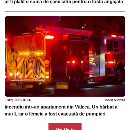
ar fi plătit o sumă de șase cifre pentru o fostă angajată
8 aug. 2026, 09:06
Ionuț Nichita
Incendiu într-un apartament din Vâlcea. Un bărbat a
murit, iar o femeie a fost evacuată de pompieri