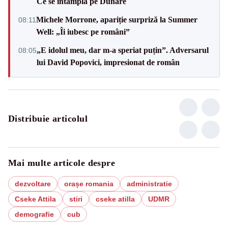
Ce se întâmplă pe Dunăre
Michele Morrone, apariție surpriză la Summer
08:11
Well: „Îi iubesc pe români”
„E idolul meu, dar m-a speriat puțin”. Adversarul
08:05
lui David Popovici, impresionat de român
Distribuie articolul
Mai multe articole despre
dezvoltare
orașe romania
administratie
Cseke Attila
stiri
cseke atilla
UDMR
demografie
cub