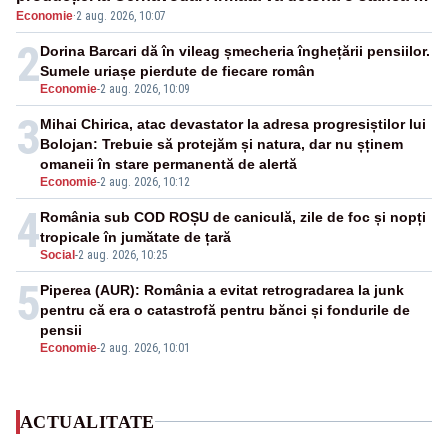
Economie
·
2 aug. 2026, 10:07
va devia apa fluviului - IMAGINI AERIENE
2
Dorina Barcari dă în vileag șmecheria înghețării pensiilor.
Sumele uriașe pierdute de fiecare român
Economie
-
2 aug. 2026, 10:09
3
Mihai Chirica, atac devastator la adresa progresiștilor lui
Bolojan: Trebuie să protejăm și natura, dar nu șținem
omaneii în stare permanentă de alertă
Economie
-
2 aug. 2026, 10:12
4
România sub COD ROȘU de caniculă, zile de foc și nopți
tropicale în jumătate de țară
Social
-
2 aug. 2026, 10:25
5
Piperea (AUR): România a evitat retrogradarea la junk
pentru că era o catastrofă pentru bănci și fondurile de
pensii
Economie
-
2 aug. 2026, 10:01
ACTUALITATE