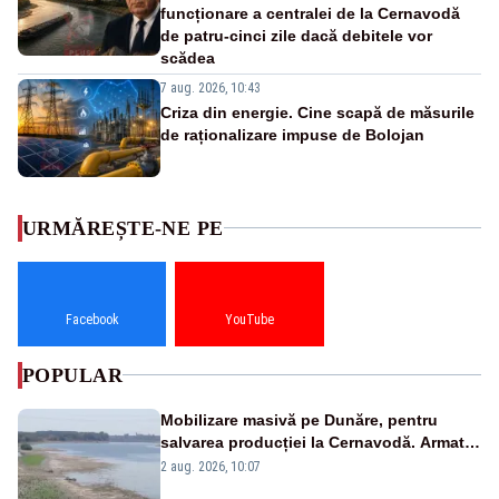
funcționare a centralei de la Cernavodă
de patru-cinci zile dacă debitele vor
scădea
7 aug. 2026, 10:43
Criza din energie. Cine scapă de măsurile
de raționalizare impuse de Bolojan
URMĂREȘTE-NE PE
Facebook
YouTube
POPULAR
Mobilizare masivă pe Dunăre, pentru
salvarea producției la Cernavodă. Armata
va detona o stâncă și va devia apa
2 aug. 2026, 10:07
fluviului - IMAGINI AERIENE