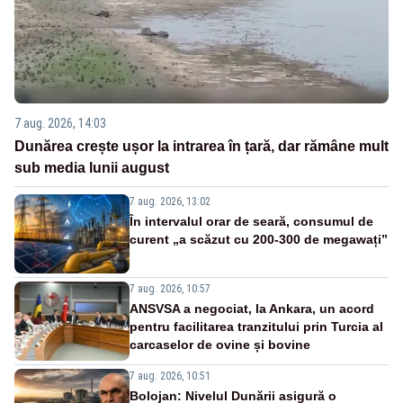
7 aug. 2026, 14:03
Dunărea crește ușor la intrarea în țară, dar rămâne mult
sub media lunii august
7 aug. 2026, 13:02
În intervalul orar de seară, consumul de
curent „a scăzut cu 200-300 de megawați”
7 aug. 2026, 10:57
ANSVSA a negociat, la Ankara, un acord
pentru facilitarea tranzitului prin Turcia al
carcaselor de ovine și bovine
7 aug. 2026, 10:51
Bolojan: Nivelul Dunării asigură o