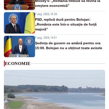
Moody’s: „România trebuie să revină la
creștere economică”
7 aug. 2026, 15:26
PSD, replică dură pentru Bolojan:
„România este într-o situație de forță
majoră”
7 aug. 2026, 14:51
Ședința de guvern se amână pentru ora
15:00. Bolojan nu a obținut toate avizele
ECONOMIE