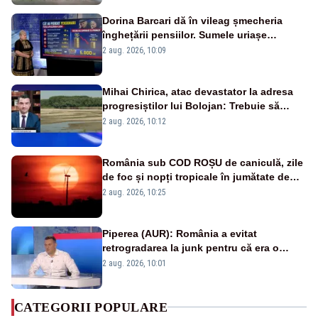
Dorina Barcari dă în vileag șmecheria
înghețării pensiilor. Sumele uriașe
pierdute de fiecare român
2 aug. 2026, 10:09
Mihai Chirica, atac devastator la adresa
progresiștilor lui Bolojan: Trebuie să
protejăm și natura, dar nu șținem omaneii
2 aug. 2026, 10:12
în stare permanentă de alertă
România sub COD ROȘU de caniculă, zile
de foc și nopți tropicale în jumătate de
țară
2 aug. 2026, 10:25
Piperea (AUR): România a evitat
retrogradarea la junk pentru că era o
catastrofă pentru bănci și fondurile de
2 aug. 2026, 10:01
pensii
CATEGORII POPULARE