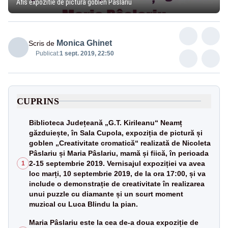
Afis expozitie de pictura goblen Paslariu
Monica Ghinet
Scris de
Publicat:
1 sept. 2019, 22:50
CUPRINS
Biblioteca Județeană „G.T. Kirileanu“ Neamț
găzduiește, în Sala Cupola, expoziția de pictură și
goblen „Creativitate cromatică“ realizată de Nicoleta
Pâslariu și Maria Pâslariu, mamă și fiică, în perioada
2-15 septembrie 2019. Vernisajul expoziției va avea
1
loc marți, 10 septembrie 2019, de la ora 17:00, și va
include o demonstrație de creativitate în realizarea
unui puzzle cu diamante și un scurt moment
muzical cu Luca Blindu la pian.
Maria Pâslariu este la cea de-a doua expoziție de