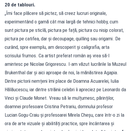
20 de tablouri.
„Îmi face plăcere să pictez, să creez lucruri originale,
experimentând o gamă cât mai largă de tehnici hobby, cum
sunt pictura pe sticlă, pictura pe față, pictura cu nisip colorat,
pictura pe catifea, dar și decoupage, quilling sau origami. De
curând, spre exemplu, am descoperit și caligrafia, arta
scrisului frumos. Ca artist preferat român aș vrea să-l
amintesc pe Nicolae Grigorescu. I-am văzut lucrările la Muzeul
Brukenthal dar și aici aproape de noi, la mănăstirea Agapia.
Dintre pictorii nemțeni îmi place de Doamna Acuarelei, Iulia
Hălăucescu, iar dintre străinii celebri îi apreciez pe Leonardo da
Vinci și Claude Monet. Vreau să le mulțumesc, părinților,
doamnei profesoare Cristina Petrariu, domnului profesor
Lucian Gogu-Craiu și profesoarei Mirela Cheșu, care într-o zi la
ora de arte vizuale și abilități practice, spre încântarea și