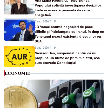
Ana Maria Păcuraru: Televiziunea
Poporului solicită investigarea deciziilor
luate în această perioadă de criză
enegetică
6 aug. 2026, 11:27
JD Vance anunță negocieri de pace
dificile și îndelungate cu Iranul, în timp ce
Teheranul neagă existența discuțiilor cu
SUA
6 aug. 2026, 11:24
Nicușor Dan, suspendat pentru că nu
propune un nume de prim-ministru, așa
cum prevede Constituția!
ECONOMIE