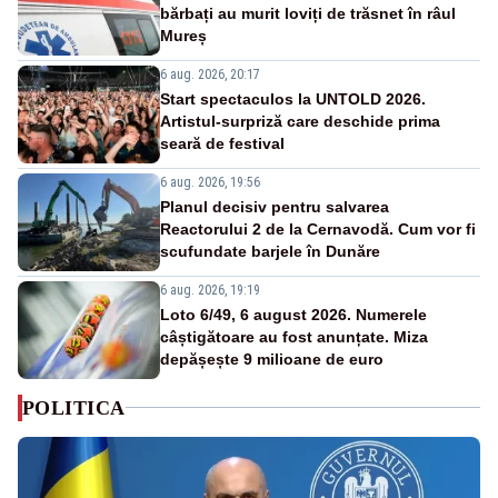
bărbați au murit loviți de trăsnet în râul
Mureș
6 aug. 2026, 20:17
Start spectaculos la UNTOLD 2026.
Artistul-surpriză care deschide prima
seară de festival
6 aug. 2026, 19:56
Planul decisiv pentru salvarea
Reactorului 2 de la Cernavodă. Cum vor fi
scufundate barjele în Dunăre
6 aug. 2026, 19:19
Loto 6/49, 6 august 2026. Numerele
câștigătoare au fost anunțate. Miza
depășește 9 milioane de euro
POLITICA