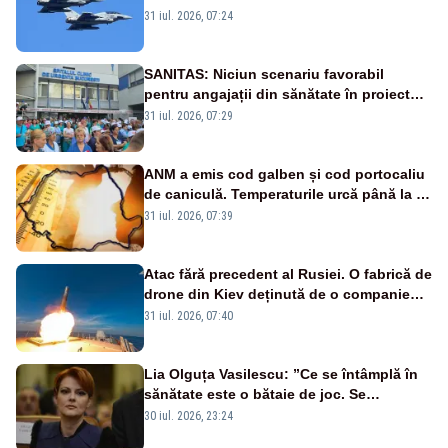
Eurofighter britanice au fost ridicate de la
31 iul. 2026, 07:24
sol
SANITAS: Niciun scenariu favorabil
pentru angajații din sănătate în proiectul
Legii salarizării
31 iul. 2026, 07:29
ANM a emis cod galben și cod portocaliu
de caniculă. Temperaturile urcă până la 38
de grade, iar nopțile devin tropicale
31 iul. 2026, 07:39
Atac fără precedent al Rusiei. O fabrică de
drone din Kiev deținută de o companie
americană, distrusă de o rachetă
31 iul. 2026, 07:40
rusească
Lia Olguța Vasilescu: ”Ce se întâmplă în
sănătate este o bătaie de joc. Se
guvernează extraordinar de prost”
30 iul. 2026, 23:24