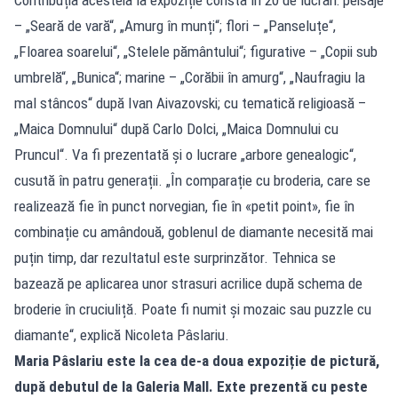
– „Seară de vară“, „Amurg în munți“; flori – „Panseluțe“,
„Floarea soarelui“, „Stelele pământului“; figurative – „Copii sub
umbrelă“, „Bunica“; marine – „Corăbii în amurg“, „Naufragiu la
mal stâncos“ după Ivan Aivazovski; cu tematică religioasă –
„Maica Domnului“ după Carlo Dolci, „Maica Domnului cu
Pruncul“. Va fi prezentată și o lucrare „arbore genealogic“,
cusută în patru generații. „În comparație cu broderia, care se
realizează fie în punct norvegian, fie în «petit point», fie în
combinație cu amândouă, goblenul de diamante necesită mai
puțin timp, dar rezultatul este surprinzător. Tehnica se
bazează pe aplicarea unor strasuri acrilice după schema de
broderie în cruciuliță. Poate fi numit și mozaic sau puzzle cu
diamante“, explică Nicoleta Pâslariu.
Maria Pâslariu este la cea de-a doua expoziție de pictură,
după debutul de la Galeria Mall. Exte prezentă cu peste