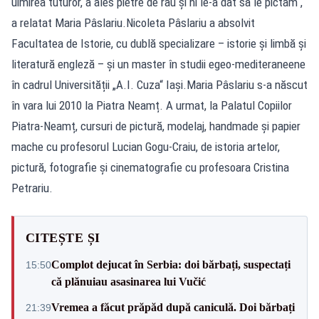
uimirea tuturor, a ales pietre de râu și ni le-a dat să le pictam“,
a relatat Maria Pâslariu.Nicoleta Pâslariu a absolvit
Facultatea de Istorie, cu dublă specializare – istorie și limbă și
literatură engleză – și un master în studii egeo-mediteraneene
în cadrul Universității „A.I. Cuza“ Iași.Maria Pâslariu s-a născut
în vara lui 2010 la Piatra Neamț. A urmat, la Palatul Copiilor
Piatra-Neamț, cursuri de pictură, modelaj, handmade și papier
mache cu profesorul Lucian Gogu-Craiu, de istoria artelor,
pictură, fotografie și cinematografie cu profesoara Cristina
Petrariu.
CITEȘTE ȘI
Complot dejucat în Serbia: doi bărbați, suspectați
15:50
că plănuiau asasinarea lui Vučić
Vremea a făcut prăpăd după caniculă. Doi bărbați
21:39