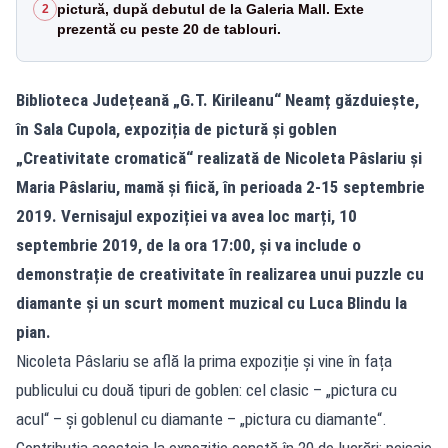
pictură, după debutul de la Galeria Mall. Exte
2
prezentă cu peste 20 de tablouri.
Biblioteca Județeană „G.T. Kirileanu“ Neamț găzduiește,
în Sala Cupola, expoziția de pictură și goblen
„Creativitate cromatică“ realizată de Nicoleta Pâslariu și
Maria Pâslariu, mamă și fiică, în perioada 2-15 septembrie
2019. Vernisajul expoziției va avea loc marți, 10
septembrie 2019, de la ora 17:00, și va include o
demonstrație de creativitate în realizarea unui puzzle cu
diamante și un scurt moment muzical cu Luca Blindu la
pian.
Nicoleta Pâslariu se află la prima expoziție și vine în fața
publicului cu două tipuri de goblen: cel clasic – „pictura cu
acul“ – și goblenul cu diamante – „pictura cu diamante“.
Contribuția acesteia la expoziție constă în 20 de lucrări: peisaje