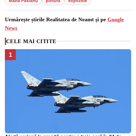
Maria Pâslariu
pictura
expozitie
Urmărește știrile Realitatea de Neamt și pe
Google
News
CELE MAI CITITE
1