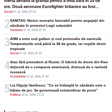
Alertă aeriană la graniță pentru a treia oară în 24 de
ore. Două aeronave Eurofighter britanice au fost
Social
·
31 iul. 2026, 07:24
ridicate de la sol
2
SANITAS: Niciun scenariu favorabil pentru angajații din
sănătate în proiectul Legii salarizării
Sanatate
-
31 iul. 2026, 07:29
3
ANM a emis cod galben și cod portocaliu de caniculă.
Temperaturile urcă până la 38 de grade, iar nopțile devin
tropicale
Social
-
31 iul. 2026, 07:39
4
Atac fără precedent al Rusiei. O fabrică de drone din Kiev
deținută de o companie americană, distrusă de o rachetă
rusească
Actualitate
-
31 iul. 2026, 07:40
5
Lia Olguța Vasilescu: ”Ce se întâmplă în sănătate este o
bătaie de joc. Se guvernează extraordinar de prost”
Politica
-
30 iul. 2026, 23:24